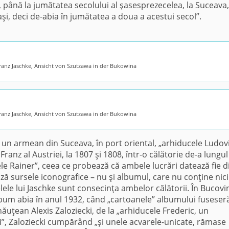
, până la jumătatea secolului al şasesprezecelea, la Suceava,
Iaşi, deci de-abia în jumătatea a doua a acestui secol”.
ranz Jaschke, Ansicht von Szutzawa in der Bukowina
ranz Jaschke, Ansicht von Szutzawa in der Bukowina
e un armean din Suceava, în port oriental, „arhiducele Ludovi
 Franz al Austriei, la 1807 şi 1808, într-o călătorie de-a lungul
le Rainer”, ceea ce probează că ambele lucrări datează fie d
ă sursele iconografice – nu şi albumul, care nu conţine nici
lele lui Jaschke sunt consecinţa ambelor călătorii. În Bucovi
album abia în anul 1932, când „cartoanele” albumului fuseser
ăuţean Alexis Zaloziecki, de la „arhiducele Frederic, un
i”, Zaloziecki cumpărând „şi unele acvarele-unicate, rămase