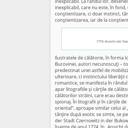
inexplicabil. La rândul lor, desene
inexplicabil, care nu este, în fond,
conştientizare, ci doar instinct, tâ
conştientizarea, iar de la conştient
1774: Ansicht der St
Ilustratele de călătorie, în forma 
Bucovinei, autori necunoscuţi – topo
predestinat unei astfel de mobiliz
ulterioare, ci instinctului liberăţi
romantice, se manifesta în rândul 
apar litografiile şi cărţile de călăt
călătorilor străini, care erau dest
spionaj. În litografii şi în cărţile 
oriental”, aproape similar celui al 
tânjire după exotic se simte, se pe
der Stadt Czernowitz in der Bukowi
înainte de anul 1774, în „Ansicht