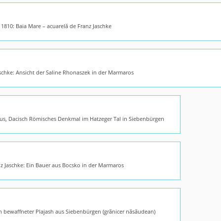
1810: Baia Mare – acuarelă de Franz Jaschke
schke: Ansicht der Saline Rhonaszek in der Marmaros
us, Dacisch Römisches Denkmal im Hatzeger Tal in Siebenbürgen
z Jaschke: Ein Bauer aus Bocsko in der Marmaros
in bewaffneter Plajash aus Siebenbürgen (grănicer năsăudean)