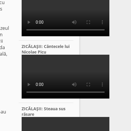
 cu
ts
uzeul
in
ii
ZICĂLAŞII: Cântecele lui
uda
Nicolae Picu
ală,
ZICĂLAŞII: Steaua sus
-au
răsare