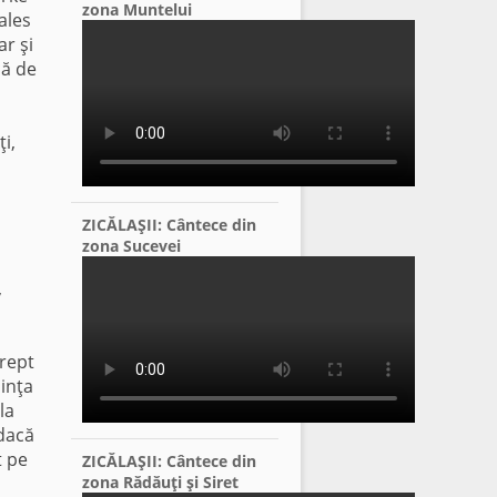
zona Muntelui
ales
ar şi
că de
i,
l
ZICĂLAŞII: Cântece din
zona Sucevei
,
drept
dinţa
la
 dacă
t pe
ZICĂLAŞII: Cântece din
zona Rădăuţi şi Siret