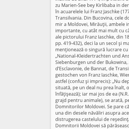
zu Marien-See bey Kirlibaba in de
în acuarelele lui Franz Jaschke (17
Transilvania. Din Bucovina, cele do
mir a Moldovei, Mirăuţii, ambele i
importante, cu atât mai mult cu câ
ale pictorului Franz Iaschke, din 1
pp. 419-432), deci la un secol şi m
menţionează o singură lucrare cu C
„National-Kleidertrachten und An
Siebenburgen und der Bukowina, /
d’Esclavonie, de Bannat, de Trans
gestochen von Franz Iaschke, Wien
astfel (confuz şi imprecis): „Nu d
situată, pe un deal nu prea înalt,
înfăţişează); iar mai jos de ea (N.R
grajd pentru animale), se arată, pe
Domnitorilor Moldovei. Se pare că a
una din desele năvăliri asupra ace
distrugerea castelului de reşedinţ
Domnitorii Moldovei să părăsească d