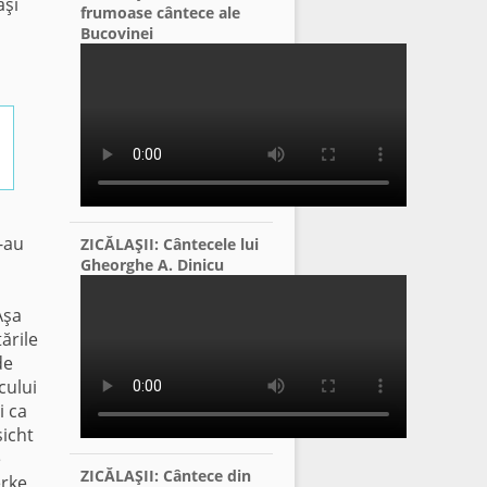
aşi
frumoase cântece ale
Bucovinei
i-au
ZICĂLAŞII: Cântecele lui
Gheorghe A. Dinicu
i
Aşa
tările
de
cului
i ca
sicht
e
ZICĂLAŞII: Cântece din
erke