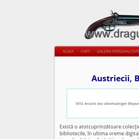
ACASA
CARTI
GALERIA PERSONALITAT
Austriecii, 
1810: Ansicht des silberhaeltigen Bley
Există o atotcuprinzătoare colecţi
bibliotecile, în ultima vreme digit