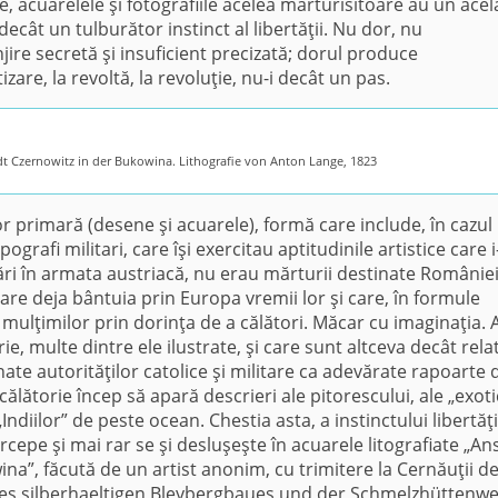
le, acuarelele şi fotografiile acelea mărturisitoare au un acel
 decât un tulburător instinct al libertăţii. Nu dor, nu
njire secretă şi insuficient precizată; dorul produce
izare, la revoltă, la revoluţie, nu-i decât un pas.
adt Czernowitz in der Bukowina. Lithografie von Anton Lange, 1823
lor primară (desene şi acuarele), formă care include, în cazul
grafi militari, care îşi exercitau aptitudinile artistice care 
ări în armata austriacă, nu erau mărturii destinate Românie
i care deja bântuia prin Europa vremii lor şi care, în formule
mulţimilor prin dorinţa de a călători. Măcar cu imaginaţia. 
orie, multe dintre ele ilustrate, şi care sunt altceva decât rela
inate autorităţilor catolice şi militare ca adevărate rapoarte 
de călătorie încep să apară descrieri ale pitorescului, ale „exoti
„Indiilor” de peste ocean. Chestia asta, a instinctului libertăţi
rcepe şi mai rar se şi desluşeşte în acuarele litografiate „An
na”, făcută de un artist anonim, cu trimitere la Cernăuţii d
 des silberhaeltigen Bleybergbaues und der Schmelzhüttenw