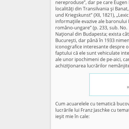
nereproduse”, dar pe care Eugen I
localităţi din Transilvania şi Bana
und Kriegskunst” (XII, 1821), „Lex
informaţiile evazive ale baronului 
româno-ungare” (p. 233, sub. No. 
Naţional din Budapesta; exista cât
Bucureşti, dar până în 1933 nimen
iconografice interesante despre o 
faptului că ele sunt vehiculate i
ale unor ipochimeni de pe-aici, ca
achiziţionarea lucrărilor nemânjit
H
Cum acuarelele cu tematică bucovi
lucrările lui Franz Jaschke cu tem
ieşit mie în cale: