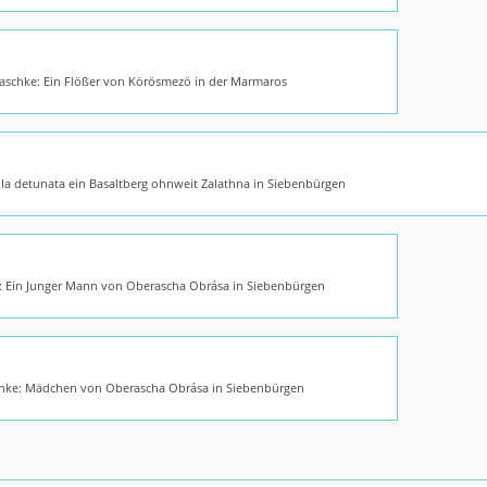
Jaschke: Ein Flößer von Körösmezö in der Marmaros
ola detunata ein Basaltberg ohnweit Zalathna in Siebenbürgen
e: Ein Junger Mann von Oberascha Obrása in Siebenbürgen
chke: Mädchen von Oberascha Obrása in Siebenbürgen