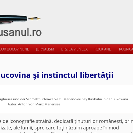
ILOR BUCOVINENE
JURNALISM
URZICA VIENEZA
ROCK ANDI
RUBRICA
Bucovina şi instinctul libertăţii
bergbaues und der Schmelzhüttenwerke zu Marien-See bey Kirlibaba in der Bukowina.
Autor: Anton von Manz Mariensee
e de iconografie străină, dedicată ţinuturilor româneşti, pri
alizate, ale lumii, spre care toţi năzuim aproape în mod