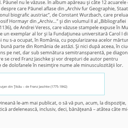
. Păunel nu le văzuse. În album apăreau şi câte 12 acuarele
t, despre care Păunel aflase din „Archiv fur Geographie, Staa
iconul biografic austriac”, de Constant Wurzbach, care prelua
Iosif Hormayr din „Archiv…” şi din volumul II al „Bibliografiei
1136), de Andrei Veress, care văzuse stampele expuse în M
e un exemplar al lor şi la Fundaţiunea universitară Carol I d
i nu s-a ocupat, în România, cu popularizarea acelor mărtur
bună parte din România de astăzi. Şi nici după aceea, în ci
ntens pe net, dar sub semnătura semitransparentă, pe diagon
re se cred Franz Jaschke şi vor drepturi de autor pentru
e de dolofanele în nesimţire nume ale minusculozităţii lor.
uţan din Ţibău – de Franz Jaschke (1775-1842)
neană le-am mai publicat, o să vă pun, acum, la dispoziţie,
atică ardelenească, inclusiv, deci, bănăţeană – atâtea câte mi