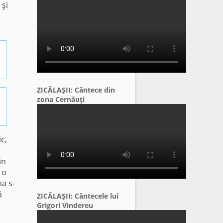
 şi
ZICĂLAŞII: Cântece din
zona Cernăuţi
c,
in
 o
na s-
ă
ZICĂLAŞII: Cântecele lui
Grigori Vindereu