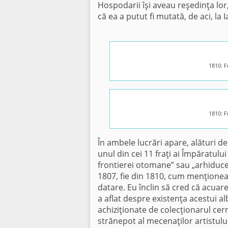
Hospodarii îşi aveau reşedinţa lor
că ea a putut fi mutată, de aci, la 
1810: F
1810: F
În ambele lucrări apare, alături d
unul din cei 11 fraţi ai Împăratului
frontierei otomane” sau „arhiduce
1807, fie din 1810, cum menţioneaz
datare. Eu înclin să cred că acuare
a aflat despre existenţa acestui 
achiziţionate de colecţionarul cern
strănepot al mecenaţilor artistulu