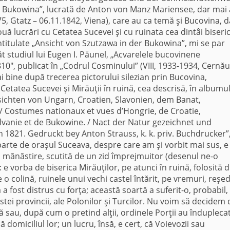
r Bukowina”, lucrată de Anton von Manz Mariensee, dar mai 
75, Gtatz – 06.11.1842, Viena), care au ca temă şi Bucovina, d
uă lucrări cu Cetatea Sucevei şi cu ruinata cea dintâi biseri
ntitulate „Ansicht von Szutzawa in der Bukowina”, mi se par
t studiul lui Eugen I. Păunel, „Acvarelele bucovinene
810″, publicat în „Codrul Cosminului” (VIII, 1933-1934, Cernăuţ
ai bine după trecerea pictorului silezian prin Bucovina,
etatea Sucevei şi Mirăuţii în ruină, cea descrisă, în albumu
sichten von Ungarn, Croatien, Slavonien, dem Banat,
 Costumes nationaux et vues d’Hongrie, de Croatie,
ilvanie et de Bukowine. / Nact der Natur gezeichnet und
 1821. Gedruckt bey Anton Strauss, k. k. priv. Buchdrucker”
eparte de oraşul Suceava, despre care am şi vorbit mai sus, e
 o mănăstire, scutită de un zid împrejmuitor (desenul ne-o
.: e vorba de biserica Mirăuţilor, pe atunci în ruină, folosită 
 o colină, ruinele unui vechi castel întărit, pe vremuri, reşe
 fost distrus cu forţa; această soartă a suferit-o, probabil, 
stei provincii, ale Polonilor şi Turcilor. Nu voim să decidem
ă sau, după cum o pretind alţii, ordinele Porţii au îndupleca
omiciliul lor; un lucru, însă, e cert, că Voievozii sau