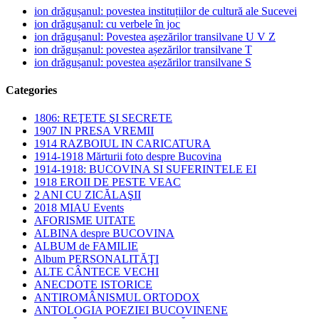
ion drăgușanul: povestea instituțiilor de cultură ale Sucevei
ion drăgușanul: cu verbele în joc
ion drăgușanul: Povestea așezărilor transilvane U V Z
ion drăgușanul: povestea așezărilor transilvane T
ion drăgușanul: povestea așezărilor transilvane S
Categories
1806: REŢETE ŞI SECRETE
1907 IN PRESA VREMII
1914 RAZBOIUL IN CARICATURA
1914-1918 Mărturii foto despre Bucovina
1914-1918: BUCOVINA SI SUFERINTELE EI
1918 EROII DE PESTE VEAC
2 ANI CU ZICĂLAŞII
2018 MIAU Events
AFORISME UITATE
ALBINA despre BUCOVINA
ALBUM de FAMILIE
Album PERSONALITĂŢI
ALTE CÂNTECE VECHI
ANECDOTE ISTORICE
ANTIROMÂNISMUL ORTODOX
ANTOLOGIA POEZIEI BUCOVINENE