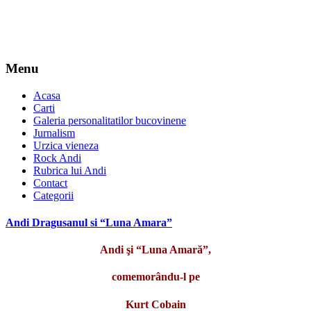
Menu
Acasa
Carti
Galeria personalitatilor bucovinene
Jurnalism
Urzica vieneza
Rock Andi
Rubrica lui Andi
Contact
Categorii
Andi Dragusanul si “Luna Amara”
Andi şi “Luna Amară”,
comemorându-l pe
Kurt Cobain