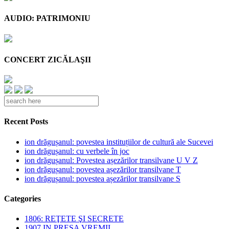
AUDIO: PATRIMONIU
CONCERT ZICĂLAŞII
Recent Posts
ion drăgușanul: povestea instituțiilor de cultură ale Sucevei
ion drăgușanul: cu verbele în joc
ion drăgușanul: Povestea așezărilor transilvane U V Z
ion drăgușanul: povestea așezărilor transilvane T
ion drăgușanul: povestea așezărilor transilvane S
Categories
1806: REŢETE ŞI SECRETE
1907 IN PRESA VREMII