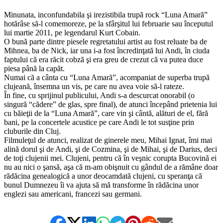
Minunata, inconfundabila şi irezistibila trupă rock “Luna Amară”
hotărâse să-l comemoreze, pe la sfârşitul lui februarie sau începutul
lui martie 2011, pe legendarul Kurt Cobain.
O bună parte dintre piesele regretatului artist au fost reluate ba de
Mihnea, ba de Nick, iar una i-a fost încredinţată lui Andi, în ciuda
faptului că era răcit cobză şi era greu de crezut că va putea duce
piesa până la capăt.
Numai că a cânta cu “Luna Amară”, acompaniat de superba trupă
clujeană, însemna un vis, pe care nu avea voie să-l rateze.
În fine, cu sprijinul publicului, Andi s-a descurcat onorabil (o
singură “cădere” de glas, spre final), de atunci începând prietenia lui
cu băieţii de la “Luna Amară”, care vin şi cântă, alături de el, fără
bani, pe la concertele acustice pe care Andi le tot susţine prin
cluburile din Cluj.
Filmuleţul de atunci, realizat de ginerele meu, Mihai Ignat, îmi mai
alină dorul şi de Andi, şi de Cozmina, şi de Mihai, şi de Darius, deci
de toţi clujenii mei. Clujeni, pentru că în veşnic corupta Bucovină ei
nu au nici o şansă, aşa că m-am obişnuit cu gândul de a rămâne doar
rădăcina genealogică a unor deocamdată clujeni, cu speranţa că
bunul Dumnezeu îi va ajuta să mă transforme în rădăcina unor
englezi sau americani, francezi sau germani.