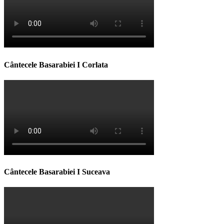
Cântecele Basarabiei I Corlata
Cântecele Basarabiei I Suceava