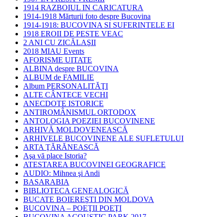
1914 RAZBOIUL IN CARICATURA
1914-1918 Mărturii foto despre Bucovina
1914-1918: BUCOVINA SI SUFERINTELE EI
1918 EROII DE PESTE VEAC
2 ANI CU ZICĂLAŞII
2018 MIAU Events
AFORISME UITATE
ALBINA despre BUCOVINA
ALBUM de FAMILIE
Album PERSONALITĂŢI
ALTE CÂNTECE VECHI
ANECDOTE ISTORICE
ANTIROMÂNISMUL ORTODOX
ANTOLOGIA POEZIEI BUCOVINENE
ARHIVĂ MOLDOVENEASCĂ
ARHIVELE BUCOVINENE ALE SUFLETULUI
ARTA ŢĂRĂNEASCĂ
Aşa vă place Istoria?
ATESTAREA BUCOVINEI GEOGRAFICE
AUDIO: Mihnea şi Andi
BASARABIA
BIBLIOTECA GENEALOGICĂ
BUCATE BOIEREŞTI DIN MOLDOVA
BUCOVINA – POEŢII POEŢI
BUCOVINA ACOUSTIC PARK 2017