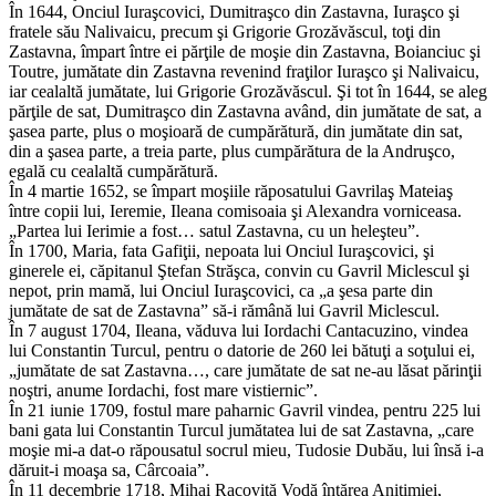
În 1644, Onciul Iuraşcovici, Dumitraşco din Zastavna, Iuraşco şi
fratele său Nalivaicu, precum şi Grigorie Grozăvăscul, toţi din
Zastavna, împart între ei părţile de moşie din Zastavna, Boianciuc şi
Toutre, jumătate din Zastavna revenind fraţilor Iuraşco şi Nalivaicu,
iar cealaltă jumătate, lui Grigorie Grozăvăscul. Şi tot în 1644, se aleg
părţile de sat, Dumitraşco din Zastavna având, din jumătate de sat, a
şasea parte, plus o moşioară de cumpărătură, din jumătate din sat,
din a şasea parte, a treia parte, plus cumpărătura de la Andruşco,
egală cu cealaltă cumpărătură.
În 4 martie 1652, se împart moşiile răposatului Gavrilaş Mateiaş
între copii lui, Ieremie, Ileana comisoaia şi Alexandra vorniceasa.
„Partea lui Ierimie a fost… satul Zastavna, cu un heleşteu”.
În 1700, Maria, fata Gafiţii, nepoata lui Onciul Iuraşcovici, şi
ginerele ei, căpitanul Ştefan Străşca, convin cu Gavril Miclescul şi
nepot, prin mamă, lui Onciul Iuraşcovici, ca „a şesa parte din
jumătate de sat de Zastavna” să-i rămână lui Gavril Miclescul.
În 7 august 1704, Ileana, văduva lui Iordachi Cantacuzino, vindea
lui Constantin Turcul, pentru o datorie de 260 lei bătuţi a soţului ei,
„jumătate de sat Zastavna…, care jumătate de sat ne-au lăsat părinţii
noştri, anume Iordachi, fost mare vistiernic”.
În 21 iunie 1709, fostul mare paharnic Gavril vindea, pentru 225 lui
bani gata lui Constantin Turcul jumătatea lui de sat Zastavna, „care
moşie mi-a dat-o răpousatul socrul mieu, Tudosie Dubău, lui însă i-a
dăruit-i moaşa sa, Cârcoaia”.
În 11 decembrie 1718, Mihai Racoviţă Vodă întărea Anitimiei,