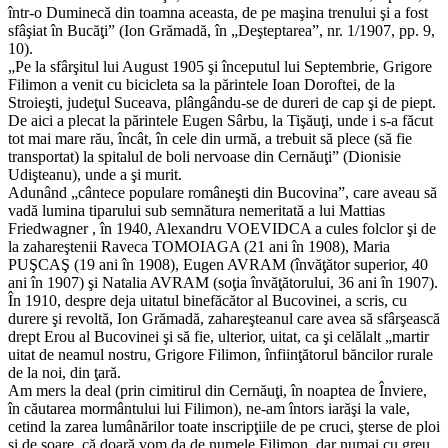
într-o Duminecă din toamna aceasta, de pe maşina trenului şi a fost
sfâşiat în Bucăţi” (Ion Grămadă, în „Deşteptarea”, nr. 1/1907, pp. 9,
10).
„Pe la sfârşitul lui August 1905 şi începutul lui Septembrie, Grigore
Filimon a venit cu bicicleta sa la părintele Ioan Doroftei, de la
Stroieşti, judeţul Suceava, plângându-se de dureri de cap şi de piept.
De aici a plecat la părintele Eugen Sârbu, la Tişăuţi, unde i s-a făcut
tot mai mare rău, încât, în cele din urmă, a trebuit să plece (să fie
transportat) la spitalul de boli nervoase din Cernăuţi” (Dionisie
Udişteanu), unde a şi murit.
Adunând „cântece populare româneşti din Bucovina”, care aveau să
vadă lumina tiparului sub semnătura nemeritată a lui Mattias
Friedwagner , în 1940, Alexandru VOEVIDCA a cules folclor şi de
la zahareştenii Raveca TOMOIAGA (21 ani în 1908), Maria
PUŞCAŞ (19 ani în 1908), Eugen AVRAM (învăţător superior, 40
ani în 1907) şi Natalia AVRAM (soţia învăţătorului, 36 ani în 1907).
În 1910, despre deja uitatul binefăcător al Bucovinei, a scris, cu
durere şi revoltă, Ion Grămadă, zahareşteanul care avea să sfârşească
drept Erou al Bucovinei şi să fie, ulterior, uitat, ca şi celălalt „martir
uitat de neamul nostru, Grigore Filimon, înfiinţătorul băncilor rurale
de la noi, din ţară.
Am mers la deal (prin cimitirul din Cernăuţi, în noaptea de Înviere,
în căutarea mormântului lui Filimon), ne-am întors iarăşi la vale,
cetind la zarea lumânărilor toate inscripţiile de pe cruci, şterse de ploi
şi de soare, că doară vom da de numele Filimon, dar numai cu greu