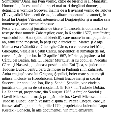
Şomuzului”.Oană sau Ivan vornic, ctitor de biserici şi al Mănăstirii
Humorului, fusese unul dintre cei mai mari dregători domneşti,
deţinând şi vornicia Sucevei, înainte de a fi avansat vornic de Tulova
(Tolva, adică Vornicenii de azi, localitate importantă pe atunci), în
locul lui Drăgoi Viteazul, întemeietorul Drăgoieştilor şi a multor sate
munteneşti, care tocmai răposase.
Peste vreun secol şi jumătate de tăcere, în cancelaria domnească se
rosteşte doar numele Zahareştilor, care, în 6 aprilie 1577, sunt întăriţi
vornicului Ion Hâra (ctitorul bisericii), care moare în mai puţin de un
an, satul fiind moştenit, în părţi egale fetelor lui, Marica şi Aniţa.
Marica era căsătorită cu Gheorghe Cărcu, cu care avea trei băieţi,
Gheorghe, Vasăle şi Costin Cărcu, moştenitori ai jumătăţii de sat,
cuvenită părinţilor lor. În 12 aprilie 1667, Măricuţa, jupâneasa lui
Cârcu cel Bătrân, fata lui Toader Murguleţ, şi cu copiii ei, Neculai
Cârcu şi Nastasia, jupâneasa postelnicului Eni Ţica, se judecau cu
Tudosie Dubău pentru părţi de moşie în Părhăuţi şi în Zahareşti.
Aniţa era jupâneasa lui Grigoraş Şeptilici, boier mare şi cu moşii
întinse, inclusiv în Horodniceni, Litenii Bucovinei şi în coasta
Sucevei, iar copiii lor, Ion, Ilie şi Sandul Şeptilici, vor vinde o
jumătate din partea de sat moştenită, în 1687, lui Tudosie Dubău.
La Zahareşti, proprietate, din 5 august 1765, a fraţilor Sandul şi
Gavril Miclescul, urmaşi, prin părintele lor, Gavril Miclescul, ai lui
Tudosie Dubău, dar în veşnică dispută cu Petrea Cheşcu, care „le
furase satul”, apoi, din 6 aprilie 1779, proprietate a boierului Lupu
Kostaki (Conachi, în alte documente), vin mulţi emigranţi