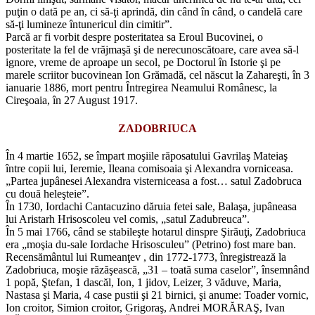
puţin o dată pe an, ci să-ţi aprindă, din când în când, o candelă care
să-ţi lumineze întunericul din cimitir”.
Parcă ar fi vorbit despre posteritatea sa Eroul Bucovinei, o
posteritate la fel de vrăjmaşă şi de nerecunoscătoare, care avea să-l
ignore, vreme de aproape un secol, pe Doctorul în Istorie şi pe
marele scriitor bucovinean Ion Grămadă, cel născut la Zahareşti, în 3
ianuarie 1886, mort pentru Întregirea Neamului Românesc, la
Cireşoaia, în 27 August 1917.
ZADOBRIUCA
În 4 martie 1652, se împart moşiile răposatului Gavrilaş Mateiaş
între copii lui, Ieremie, Ileana comisoaia şi Alexandra vorniceasa.
„Partea jupânesei Alexandra visterniceasa a fost… satul Zadobruca
cu două heleşteie”.
În 1730, Iordachi Cantacuzino dăruia fetei sale, Balaşa, jupâneasa
lui Aristarh Hrisoscoleu vel comis, „satul Zadubreuca”.
În 5 mai 1766, când se stabileşte hotarul dinspre Şirăuţi, Zadobriuca
era „moşia du-sale Iordache Hrisosculeu” (Petrino) fost mare ban.
Recensământul lui Rumeanţev , din 1772-1773, înregistrează la
Zadobriuca, moşie răzăşească, „31 – toată suma caselor”, însemnând
1 popă, Ştefan, 1 dascăl, Ion, 1 jidov, Leizer, 3 văduve, Maria,
Nastasa şi Maria, 4 case pustii şi 21 birnici, şi anume: Toader vornic,
Ion croitor, Simion croitor, Grigoraş, Andrei MORĂRAŞ, Ivan