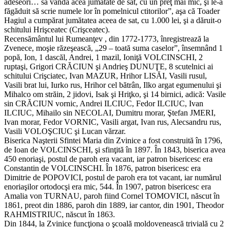
adeseori… să vândă acea jumătate de sat, cu un preţ mai mic, şi le-a
făgăduit să scrie numele lor în pomelnicul ctitorilor”, aşa că Toader
Hagiul a cumpărat jumătatea aceea de sat, cu 1.000 lei, şi a dăruit-o
schitului Hrişceatec (Crişceatec).
Recensământul lui Rumeanţev , din 1772-1773, înregistrează la
Zvenece, moşie răzeşească, „29 – toată suma caselor”, însemnând 1
popă, Ion, 1 dascăl, Andrei, 1 mazil, Ioniţă VOLCINSCHI, 2
ruptaşi, Grigori CRĂCIUN şi Andrieş DUNUŢE, 8 scutelnici ai
schitului Crişciatec, Ivan MAZUR, Hrihor LISĂI, Vasili rusul,
Vasili brat lui, Iurko rus, Hrihor cel bătrân, Ilko argat egumenului şi
Mihalco om străin, 2 jidovi, Isak şi Hriţko, şi 14 birnici, adică: Vasile
sin CRĂCIUN vornic, Andrei ILCIUC, Fedor ILCIUC, Ivan
ILCIUC, Mihailo sin NECOLAI, Dumitru morar, Ştefan JMERI,
Ivan morar, Fedor VORNIC, Vasili argat, Ivan rus, Alecsandru rus,
Vasili VOLOŞCIUC şi Lucan vărzar.
Biserica Naşterii Sfintei Maria din Zvinice a fost construită în 1796,
de Ioan de VOLCINSCHI, şi sfinţită în 1897. În 1843, biserica avea
450 enoriaşi, postul de paroh era vacant, iar patron bisericesc era
Constantin de VOLCINSCHI. În 1876, patron bisericesc era
Dimitrie de POPOVICI, postul de paroh era tot vacant, iar numărul
enoriaşilor ortodocşi era mic, 544. În 1907, patron bisericesc era
Amalia von TURNAU, paroh fiind Cornel TOMOVICI, născut în
1861, preot din 1886, paroh din 1889, iar cantor, din 1901, Theodor
RAHMISTRIUC, născut în 1863.
Din 1844, la Zvinice funcţiona o şcoală moldovenească trivială cu 2