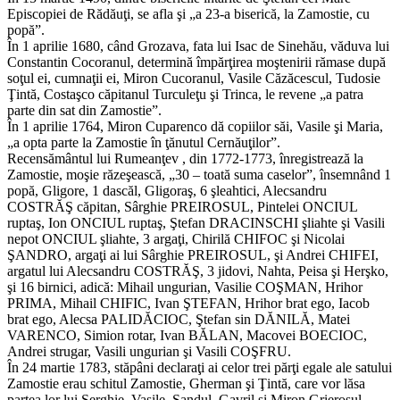
Episcopiei de Rădăuţi, se afla şi „a 23-a biserică, la Zamostie, cu
popă”.
În 1 aprilie 1680, când Grozava, fata lui Isac de Sinehău, văduva lui
Constantin Cocoranul, determină împărţirea moştenirii rămase după
soţul ei, cumnaţii ei, Miron Cucoranul, Vasile Căzăcescul, Tudosie
Ţintă, Costaşco căpitanul Turculeţu şi Trinca, le revene „a patra
parte din sat din Zamostie”.
În 1 aprilie 1764, Miron Cuparenco dă copiilor săi, Vasile şi Maria,
„a opta parte la Zamostie în ţănutul Cernăuţilor”.
Recensământul lui Rumeanţev , din 1772-1773, înregistrează la
Zamostie, moşie răzeşească, „30 – toată suma caselor”, însemnând 1
popă, Gligore, 1 dascăl, Gligoraş, 6 şleahtici, Alecsandru
COSTRĂŞ căpitan, Sârghie PREIROSUL, Pintelei ONCIUL
ruptaş, Ion ONCIUL ruptaş, Ştefan DRACINSCHI şliahte şi Vasili
nepot ONCIUL şliahte, 3 argaţi, Chirilă CHIFOC şi Nicolai
ŞANDRO, argaţi ai lui Sârghie PREIROSUL, şi Andrei CHIFEI,
argatul lui Alecsandru COSTRĂŞ, 3 jidovi, Nahta, Peisa şi Herşko,
şi 16 birnici, adică: Mihail ungurian, Vasilie COŞMAN, Hrihor
PRIMA, Mihail CHIFIC, Ivan ŞTEFAN, Hrihor brat ego, Iacob
brat ego, Alecsa PALIDĂCIOC, Ştefan sin DĂNILĂ, Matei
VARENCO, Simion rotar, Ivan BĂLAN, Macovei BOECIOC,
Andrei strugar, Vasili ungurian şi Vasili COŞFRU.
În 24 martie 1783, stăpâni declaraţi ai celor trei părţi egale ale satului
Zamostie erau schitul Zamostie, Gherman şi Ţintă, care vor lăsa
partea lor lui Serghie, Vasile, Sandul, Gavril şi Miron Grierosul,