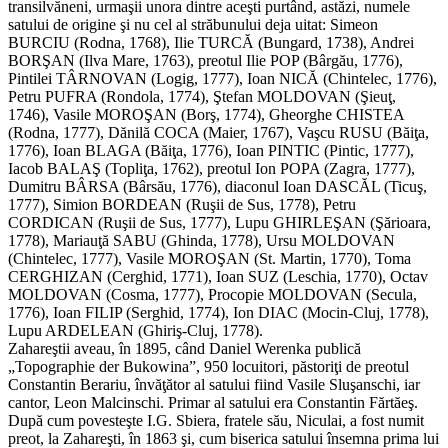
transilvăneni, urmaşii unora dintre aceşti purtând, astăzi, numele
satului de origine şi nu cel al străbunului deja uitat: Simeon
BURCIU (Rodna, 1768), Ilie TURCĂ (Bungard, 1738), Andrei
BORŞAN (Ilva Mare, 1763), preotul Ilie POP (Bârgău, 1776),
Pintilei TÂRNOVAN (Logig, 1777), Ioan NICĂ (Chintelec, 1776),
Petru PUFRA (Rondola, 1774), Ştefan MOLDOVAN (Şieuţ,
1746), Vasile MOROŞAN (Borş, 1774), Gheorghe CHISTEA
(Rodna, 1777), Dănilă COCA (Maier, 1767), Vaşcu RUSU (Băiţa,
1776), Ioan BLAGA (Băiţa, 1776), Ioan PINTIC (Pintic, 1777),
Iacob BALAŞ (Topliţa, 1762), preotul Ion POPA (Zagra, 1777),
Dumitru BÂRSA (Bârsău, 1776), diaconul Ioan DASCĂL (Ticuş,
1777), Simion BORDEAN (Ruşii de Sus, 1778), Petru
CORDICAN (Ruşii de Sus, 1777), Lupu GHIRLEŞAN (Şărioara,
1778), Mariauţă SABU (Ghinda, 1778), Ursu MOLDOVAN
(Chintelec, 1777), Vasile MOROŞAN (St. Martin, 1770), Toma
CERGHIZAN (Cerghid, 1771), Ioan SUZ (Leschia, 1770), Octav
MOLDOVAN (Cosma, 1777), Procopie MOLDOVAN (Secula,
1776), Ioan FILIP (Serghid, 1774), Ion DIAC (Mocin-Cluj, 1778),
Lupu ARDELEAN (Ghiriş-Cluj, 1778).
Zahareştii aveau, în 1895, când Daniel Werenka publică
„Topographie der Bukowina”, 950 locuitori, păstoriţi de preotul
Constantin Berariu, învăţător al satului fiind Vasile Sluşanschi, iar
cantor, Leon Malcinschi. Primar al satului era Constantin Fărtăeş.
După cum povesteşte I.G. Sbiera, fratele său, Niculai, a fost numit
preot, la Zahareşti, în 1863 şi, cum biserica satului însemna prima lui