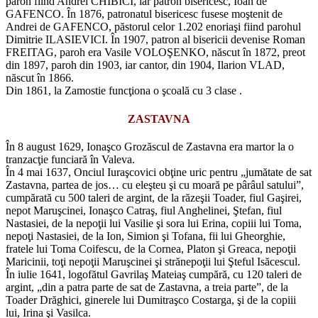
paroh fiind Andrei CHIBICI, iar patron bisericesc, Ioan de
GAFENCO. În 1876, patronatul bisericesc fusese moştenit de
Andrei de GAFENCO, păstorul celor 1.202 enoriaşi fiind parohul
Dimitrie ILASIEVICI. În 1907, patron al bisericii devenise Roman
FREITAG, paroh era Vasile VOLOŞENKO, născut în 1872, preot
din 1897, paroh din 1903, iar cantor, din 1904, Ilarion VLAD,
născut în 1866.
Din 1861, la Zamostie funcţiona o şcoală cu 3 clase .
ZASTAVNA
În 8 august 1629, Ionaşco Grozăscul de Zastavna era martor la o
tranzacţie funciară în Valeva.
În 4 mai 1637, Onciul Iuraşcovici obţine uric pentru „jumătate de sat
Zastavna, partea de jos… cu eleşteu şi cu moară pe pârâul satului”,
cumpărată cu 500 taleri de argint, de la răzeşii Toader, fiul Gaşirei,
nepot Maruşcinei, Ionaşco Catraş, fiul Anghelinei, Ştefan, fiul
Nastasiei, de la nepoţii lui Vasilie şi sora lui Erina, copiii lui Toma,
nepoţi Nastasiei, de la Ion, Simion şi Tofana, fii lui Gheorghie,
fratele lui Toma Coifescu, de la Cornea, Platon şi Greaca, nepoţii
Maricinii, toţi nepoţii Maruşcinei şi strănepoţii lui Şteful Isăcescul.
În iulie 1641, logofătul Gavrilaş Mateiaş cumpără, cu 120 taleri de
argint, „din a patra parte de sat de Zastavna, a treia parte”, de la
Toader Drăghici, ginerele lui Dumitraşco Costarga, şi de la copiii
lui, Irina şi Vasilca.