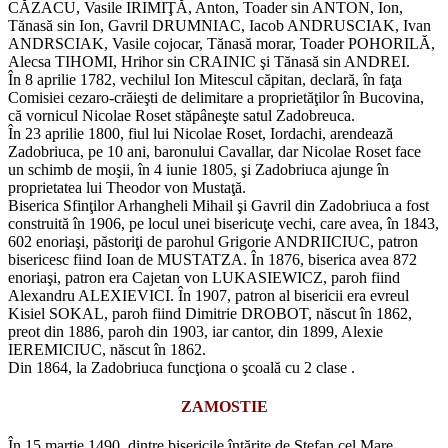
CĂZACU, Vasile IRIMIŢĂ, Anton, Toader sin ANTON, Ion,
Tănasă sin Ion, Gavril DRUMNIAC, Iacob ANDRUSCIAK, Ivan
ANDRSCIAK, Vasile cojocar, Tănasă morar, Toader POHORILĂ,
Alecsa TIHOMI, Hrihor sin CRAINIC şi Tănasă sin ANDREI.
În 8 aprilie 1782, vechilul Ion Mitescul căpitan, declară, în faţa
Comisiei cezaro-crăieşti de delimitare a proprietăţilor în Bucovina,
că vornicul Nicolae Roset stăpâneşte satul Zadobreuca.
În 23 aprilie 1800, fiul lui Nicolae Roset, Iordachi, arendează
Zadobriuca, pe 10 ani, baronului Cavallar, dar Nicolae Roset face
un schimb de moşii, în 4 iunie 1805, şi Zadobriuca ajunge în
proprietatea lui Theodor von Mustaţă.
Biserica Sfinţilor Arhangheli Mihail şi Gavril din Zadobriuca a fost
construită în 1906, pe locul unei bisericuţe vechi, care avea, în 1843,
602 enoriaşi, păstoriţi de parohul Grigorie ANDRIICIUC, patron
bisericesc fiind Ioan de MUSTATZA. În 1876, biserica avea 872
enoriaşi, patron era Cajetan von LUKASIEWICZ, paroh fiind
Alexandru ALEXIEVICI. În 1907, patron al bisericii era evreul
Kisiel SOKAL, paroh fiind Dimitrie DROBOT, născut în 1862,
preot din 1886, paroh din 1903, iar cantor, din 1899, Alexie
IEREMICIUC, născut în 1862.
Din 1864, la Zadobriuca funcţiona o şcoală cu 2 clase .
ZAMOSTIE
În 15 martie 1490, dintre bisericile întărite de Ştefan cel Mare