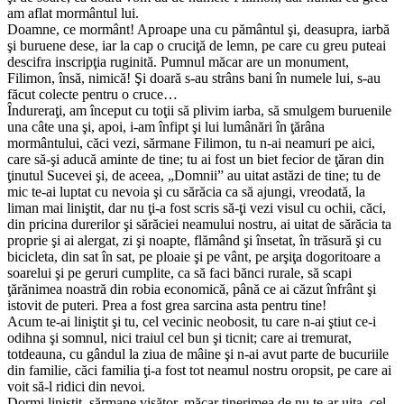
am aflat mormântul lui.
Doamne, ce mormânt! Aproape una cu pământul şi, deasupra, iarbă
şi buruene dese, iar la cap o cruciţă de lemn, pe care cu greu puteai
descifra inscripţia ruginită. Pumnul măcar are un monument,
Filimon, însă, nimică! Şi doară s-au strâns bani în numele lui, s-au
făcut colecte pentru o cruce…
Îndureraţi, am început cu toţii să plivim iarba, să smulgem buruenile
una câte una şi, apoi, i-am înfipt şi lui lumânări în ţărâna
mormântului, căci vezi, sărmane Filimon, tu n-ai neamuri pe aici,
care să-şi aducă aminte de tine; tu ai fost un biet fecior de ţăran din
ţinutul Sucevei şi, de aceea, „Domnii” au uitat astăzi de tine; tu de
mic te-ai luptat cu nevoia şi cu sărăcia ca să ajungi, vreodată, la
liman mai liniştit, dar nu ţi-a fost scris să-ţi vezi visul cu ochii, căci,
din pricina durerilor şi sărăciei neamului nostru, ai uitat de sărăcia ta
proprie şi ai alergat, zi şi noapte, flămând şi însetat, în trăsură şi cu
bicicleta, din sat în sat, pe ploaie şi pe vânt, pe arşiţa dogoritoare a
soarelui şi pe geruri cumplite, ca să faci bănci rurale, să scapi
ţărănimea noastră din robia economică, până ce ai căzut înfrânt şi
istovit de puteri. Prea a fost grea sarcina asta pentru tine!
Acum te-ai liniştit şi tu, cel vecinic neobosit, tu care n-ai ştiut ce-i
odihna şi somnul, nici traiul cel bun şi ticnit; care ai tremurat,
totdeauna, cu gândul la ziua de mâine şi n-ai avut parte de bucuriile
din familie, căci familia ţi-a fost tot neamul nostru oropsit, pe care ai
voit să-l ridici din nevoi.
Dormi liniştit, sărmane visător, măcar tinerimea de nu te-ar uita, cel