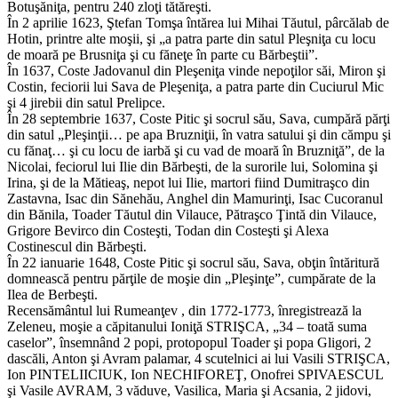
Botuşăniţa, pentru 240 zloţi tătăreşti.
În 2 aprilie 1623, Ştefan Tomşa întărea lui Mihai Tăutul, pârcălab de
Hotin, printre alte moşii, şi „a patra parte din satul Pleşniţa cu locu
de moară pe Brusniţa şi cu făneţe în parte cu Bărbeştii”.
În 1637, Coste Jadovanul din Pleşeniţa vinde nepoţilor săi, Miron şi
Costin, feciorii lui Sava de Pleşeniţa, a patra parte din Cuciurul Mic
şi 4 jirebii din satul Prelipce.
În 28 septembrie 1637, Coste Pitic şi socrul său, Sava, cumpără părţi
din satul „Pleşinţii… pe apa Bruzniţii, în vatra satului şi din cămpu şi
cu fănaţ… şi cu locu de iarbă şi cu vad de moară în Bruzniţă”, de la
Nicolai, feciorul lui Ilie din Bărbeşti, de la surorile lui, Solomina şi
Irina, şi de la Mătieaş, nepot lui Ilie, martori fiind Dumitraşco din
Zastavna, Isac din Sănehău, Anghel din Mamurinţi, Isac Cucoranul
din Bănila, Toader Tăutul din Vilauce, Pătraşco Ţintă din Vilauce,
Grigore Bevirco din Costeşti, Todan din Costeşti şi Alexa
Costinescul din Bărbeşti.
În 22 ianuarie 1648, Coste Pitic şi socrul său, Sava, obţin întăritură
domnească pentru părţile de moşie din „Pleşinţe”, cumpărate de la
Ilea de Berbeşti.
Recensământul lui Rumeanţev , din 1772-1773, înregistrează la
Zeleneu, moşie a căpitanului Ioniţă STRIŞCA, „34 – toată suma
caselor”, însemnând 2 popi, protopopul Toader şi popa Gligori, 2
dascăli, Anton şi Avram palamar, 4 scutelnici ai lui Vasili STRIŞCA,
Ion PINTELIICIUK, Ion NECHIFOREŢ, Onofrei SPIVAESCUL
şi Vasile AVRAM, 3 văduve, Vasilica, Maria şi Acsania, 2 jidovi,