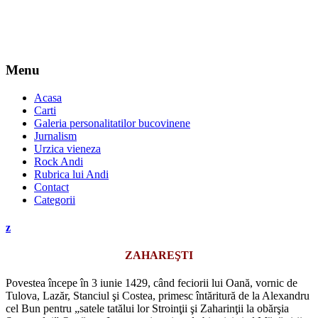
Menu
Acasa
Carti
Galeria personalitatilor bucovinene
Jurnalism
Urzica vieneza
Rock Andi
Rubrica lui Andi
Contact
Categorii
z
ZAHAREŞTI
Povestea începe în 3 iunie 1429, când feciorii lui Oană, vornic de
Tulova, Lazăr, Stanciul şi Costea, primesc întăritură de la Alexandru
cel Bun pentru „satele tatălui lor Stroinţii şi Zaharinţii la obărşia