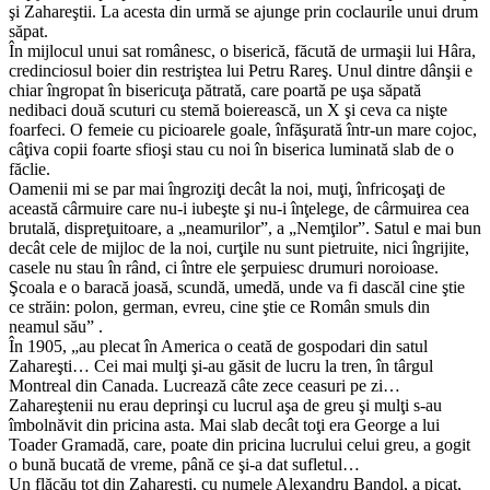
şi Zahareştii. La acesta din urmă se ajunge prin coclaurile unui drum
săpat.
În mijlocul unui sat românesc, o biserică, făcută de urmaşii lui Hâra,
credinciosul boier din restriştea lui Petru Rareş. Unul dintre dânşii e
chiar îngropat în bisericuţa pătrată, care poartă pe uşa săpată
nedibaci două scuturi cu stemă boierească, un X şi ceva ca nişte
foarfeci. O femeie cu picioarele goale, înfăşurată într-un mare cojoc,
câţiva copii foarte sfioşi stau cu noi în biserica luminată slab de o
făclie.
Oamenii mi se par mai îngroziţi decât la noi, muţi, înfricoşaţi de
această cârmuire care nu-i iubeşte şi nu-i înţelege, de cârmuirea cea
brutală, dispreţuitoare, a „neamurilor”, a „Nemţilor”. Satul e mai bun
decât cele de mijloc de la noi, curţile nu sunt pietruite, nici îngrijite,
casele nu stau în rând, ci între ele şerpuiesc drumuri noroioase.
Şcoala e o baracă joasă, scundă, umedă, unde va fi dascăl cine ştie
ce străin: polon, german, evreu, cine ştie ce Român smuls din
neamul său” .
În 1905, „au plecat în America o ceată de gospodari din satul
Zahareşti… Cei mai mulţi şi-au găsit de lucru la tren, în târgul
Montreal din Canada. Lucrează câte zece ceasuri pe zi…
Zahareştenii nu erau deprinşi cu lucrul aşa de greu şi mulţi s-au
îmbolnăvit din pricina asta. Mai slab decât toţi era George a lui
Toader Gramadă, care, poate din pricina lucrului celui greu, a gogit
o bună bucată de vreme, până ce şi-a dat sufletul…
Un flăcău tot din Zahareşti, cu numele Alexandru Bandol, a picat,