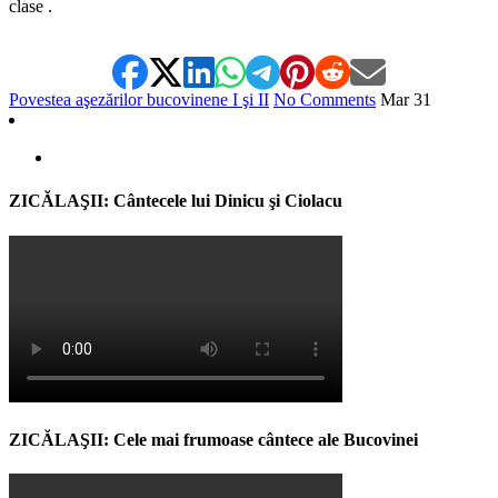
clase .
Povestea aşezărilor bucovinene I şi II
No Comments
Mar
31
ZICĂLAŞII: Cântecele lui Dinicu şi Ciolacu
ZICĂLAŞII: Cele mai frumoase cântece ale Bucovinei