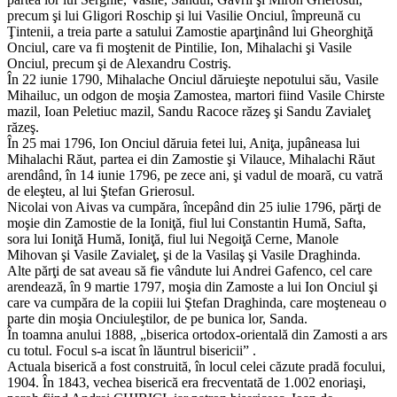
precum şi lui Gligori Roschip şi lui Vasilie Onciul, împreună cu
Ţintenii, a treia parte a satului Zamostie aparţinând lui Gheorghiţă
Onciul, care va fi moştenit de Pintilie, Ion, Mihalachi şi Vasile
Onciul, precum şi de Alexandru Costriş.
În 22 iunie 1790, Mihalache Onciul dăruieşte nepotului său, Vasile
Mihailuc, un odgon de moşia Zamostea, martori fiind Vasile Chirste
mazil, Ioan Peletiuc mazil, Sandu Racoce răzeş şi Sandu Zavialeţ
răzeş.
În 25 mai 1796, Ion Onciul dăruia fetei lui, Aniţa, jupâneasa lui
Mihalachi Răut, partea ei din Zamostie şi Vilauce, Mihalachi Răut
arendând, în 14 iunie 1796, pe zece ani, şi vadul de moară, cu vatră
de eleşteu, al lui Ştefan Grierosul.
Nicolai von Aivas va cumpăra, începând din 25 iulie 1796, părţi de
moşie din Zamostie de la Ioniţă, fiul lui Constantin Humă, Safta,
sora lui Ioniţă Humă, Ioniţă, fiul lui Negoiţă Cerne, Manole
Mihovan şi Vasile Zavialeţ, şi de la Vasilaş şi Vasile Draghinda.
Alte părţi de sat aveau să fie vândute lui Andrei Gafenco, cel care
arendează, în 9 martie 1797, moşia din Zamoste a lui Ion Onciul şi
care va cumpăra de la copiii lui Ştefan Draghinda, care moşteneau o
parte din moşia Onciuleştilor, de pe bunica lor, Sanda.
În toamna anului 1888, „biserica ortodox-orientală din Zamosti a ars
cu totul. Focul s-a iscat în lăuntrul bisericii” .
Actuala biserică a fost construită, în locul celei căzute pradă focului,
1904. În 1843, vechea biserică era frecventată de 1.002 enoriaşi,