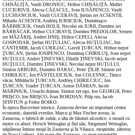
CHISĂLIŢĂ, Vasili DRONIUC, Hrihor CHISĂLIŢĂ, Maftei
CUCIURIVII, Alecsa CĂZACUL, Ivan IUSÂPENCO, Vasili
LUCHIANCIUK, Vasili CUCERAVII, Ştefan zet ACSENTII,
Mihailo ACSENTII, Andrieş IURIICIUK, Dumitraşco
BĂRBIICIUK, Ostafi HOLII, Necolai sin IURII, Dumitru zet
BĂRBĂCAR, Hrihor CUCIRAVII, Dumitru PREDOLOB, Semen
zet MĂZĂRIŞ, Andrei HNIŞ, Hrihor CEPELI, Alecsa
GOSPODAR, Ştefan HUŢULIAC, Alecsa HUŢULIAC, Ion
CANTEMIR, Iacob CURILIAC, Gavril ŢURCAN, Hrihor nepot
ŢURCAN, Ştefan IOSIPENCO, Dumitraş CHIRILUŞ, Ivan nepot
HUŢULUI, Andrei ŢINEVSKI, Dănilă ŢINEVSKI, Iacob nepot
HUŢULUI, Dumitru ŢINEVSKI, Necolai nepot HUŢULUI,
Simion ARBURE, Dumitru HARAC, Petre ŢILIP, Simion zet
CHIRILIUC, Ion PÂNTELEICIUK, Ion COLESNIC, Timco
văcar, Mihălachi ŢURCAN, Andrieş CHIRILCIUC, Ion
ŢURCAN, Toader ŢURCAN, Anton DĂMIAN, Iacob
MARINIUK, Ursachi dejmar, Simion zet ego, Ion GEORGII, Petro
PRIŞCO, Ion BRIŞCO, Ivan BORDIAN, Pilip rus, Iacob
SFINTUN şi Fedor BOIKO.
În epoca Bucovinei istorice, Zastavna devine un important centru
economic, datorită evreilor. Marcu şi Max Fischer aveau, la
Zastavna, o fabrică de zahăr, o alta de băuturi alcoolice, o moară cu
motor cu aburi. Hersch Weissglas şi fiul său, Siegmund Weissglas,
stăpâneau întinse moşii în Zastavna şi în Vilauce, moştenite, ulterior,
de Nora Gutherz. Alţi evrei din Zastavna, cu mari proprietăţi