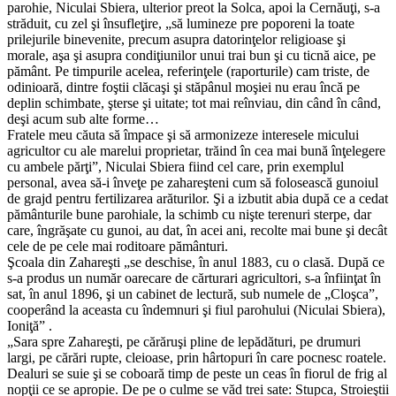
parohie, Niculai Sbiera, ulterior preot la Solca, apoi la Cernăuţi, s-a
străduit, cu zel şi însufleţire, „să lumineze pre poporeni la toate
prilejurile binevenite, precum asupra datorinţelor religioase şi
morale, aşa şi asupra condiţiunilor unui trai bun şi cu ticnă aice, pe
pământ. Pe timpurile acelea, referinţele (raporturile) cam triste, de
odinioară, dintre foştii clăcaşi şi stăpânul moşiei nu erau încă pe
deplin schimbate, şterse şi uitate; tot mai reînviau, din când în când,
deşi acum sub alte forme…
Fratele meu căuta să împace şi să armonizeze interesele micului
agricultor cu ale marelui proprietar, trăind în cea mai bună înţelegere
cu ambele părţi”, Niculai Sbiera fiind cel care, prin exemplul
personal, avea să-i înveţe pe zahareşteni cum să folosească gunoiul
de grajd pentru fertilizarea arăturilor. Şi a izbutit abia după ce a cedat
pământurile bune parohiale, la schimb cu nişte terenuri sterpe, dar
care, îngrăşate cu gunoi, au dat, în acei ani, recolte mai bune şi decât
cele de pe cele mai roditoare pământuri.
Şcoala din Zahareşti „se deschise, în anul 1883, cu o clasă. După ce
s-a produs un număr oarecare de cărturari agricultori, s-a înfiinţat în
sat, în anul 1896, şi un cabinet de lectură, sub numele de „Cloşca”,
cooperând la aceasta cu îndemnuri şi fiul parohului (Niculai Sbiera),
Ioniţă” .
„Sara spre Zahareşti, pe cărăruşi pline de lepădături, pe drumuri
largi, pe cărări rupte, cleioase, prin hârtopuri în care pocnesc roatele.
Dealuri se suie şi se coboară timp de peste un ceas în fiorul de frig al
nopţii ce se apropie. De pe o culme se văd trei sate: Stupca, Stroieştii