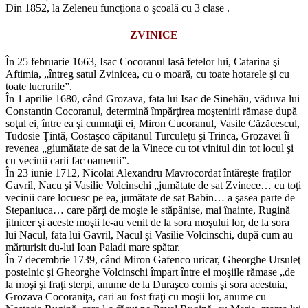
Din 1852, la Zeleneu funcţiona o şcoală cu 3 clase .
ZVINICE
În 25 februarie 1663, Isac Cocoranul lasă fetelor lui, Catarina şi
Aftimia, „întreg satul Zvinicea, cu o moară, cu toate hotarele şi cu
toate lucrurile”.
În 1 aprilie 1680, când Grozava, fata lui Isac de Sinehău, văduva lui
Constantin Cocoranul, determină împărţirea moştenirii rămase după
soţul ei, între ea şi cumnaţii ei, Miron Cucoranul, Vasile Căzăcescul,
Tudosie Ţintă, Costaşco căpitanul Turculeţu şi Trinca, Grozavei îi
revenea „giumătate de sat de la Vinece cu tot vinitul din tot locul şi
cu vecinii carii fac oamenii”.
În 23 iunie 1712, Nicolai Alexandru Mavrocordat întăreşte fraţilor
Gavril, Nacu şi Vasilie Volcinschi „jumătate de sat Zvinece… cu toţi
vecinii care locuesc pe ea, jumătate de sat Babin… a şasea parte de
Stepaniuca… care părţi de moşie le stăpânise, mai înainte, Rugină
jitnicer şi aceste moşii le-au venit de la sora moşului lor, de la sora
lui Nacul, fata lui Gavril, Nacul şi Vasilie Volcinschi, după cum au
mărturisit du-lui Ioan Paladi mare spătar.
În 7 decembrie 1739, când Miron Gafenco uricar, Gheorghe Ursuleţ
postelnic şi Gheorghe Volcinschi împart între ei moşiile rămase „de
la moşi şi fraţi sterpi, anume de la Duraşco comis şi sora acestuia,
Grozava Cocoraniţa, cari au fost fraţi cu moşii lor, anume cu