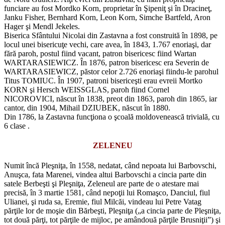
funciare au fost Mordko Korn, proprietar în Şipeniţ şi în Dracineţ,
Janku Fisher, Bernhard Korn, Leon Korn, Simche Bartfeld, Aron
Hager şi Mendl Jekeles.
Biserica Sfântului Nicolai din Zastavna a fost construită în 1898, pe
locul unei bisericuţe vechi, care avea, în 1843, 1.767 enoriaşi, dar
fără paroh, postul fiind vacant, patron bisericesc fiind Wartan
WARTARASIEWICZ. În 1876, patron bisericesc era Severin de
WARTARASIEWICZ, păstor celor 2.726 enoriaşi fiindu-le parohul
Titus TOMIUC. În 1907, patroni bisericeşti erau evreii Mortko
KORN şi Hersch WEISSGLAS, paroh fiind Cornel
NICOROVICI, născut în 1838, preot din 1863, paroh din 1865, iar
cantor, din 1904, Mihail DZIUBEK, născut în 1880.
Din 1786, la Zastavna funcţiona o şcoală moldovenească trivială, cu
6 clase .
ZELENEU
Numit încă Pleşniţa, în 1558, nedatat, când nepoata lui Barbovschi,
Anuşca, fata Marenei, vindea altui Barbovschi a cincia parte din
satele Berbeşti şi Pleşniţa, Zeleneul are parte de o atestare mai
precisă, în 3 martie 1581, când nepoţii lui Romaşco, Danciul, fiul
Ulianei, şi ruda sa, Eremie, fiul Milcăi, vindeau lui Petre Vatag
părţile lor de moşie din Bărbeşti, Pleşniţa („a cincia parte de Pleşniţa,
tot două părţi, tot părţile de mijloc, pe amândouă părţile Brusniţii”) şi