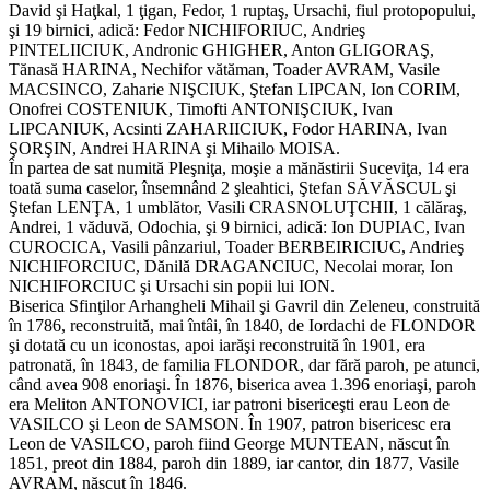
David şi Haţkal, 1 ţigan, Fedor, 1 ruptaş, Ursachi, fiul protopopului,
şi 19 birnici, adică: Fedor NICHIFORIUC, Andrieş
PINTELIICIUK, Andronic GHIGHER, Anton GLIGORAŞ,
Tănasă HARINA, Nechifor vătăman, Toader AVRAM, Vasile
MACSINCO, Zaharie NIŞCIUK, Ştefan LIPCAN, Ion CORIM,
Onofrei COSTENIUK, Timofti ANTONIŞCIUK, Ivan
LIPCANIUK, Acsinti ZAHARIICIUK, Fodor HARINA, Ivan
ŞORŞIN, Andrei HARINA şi Mihailo MOISA.
În partea de sat numită Pleşniţa, moşie a mănăstirii Suceviţa, 14 era
toată suma caselor, însemnând 2 şleahtici, Ştefan SĂVĂSCUL şi
Ştefan LENŢA, 1 umblător, Vasili CRASNOLUŢCHII, 1 călăraş,
Andrei, 1 văduvă, Odochia, şi 9 birnici, adică: Ion DUPIAC, Ivan
CUROCICA, Vasili pânzariul, Toader BERBEIRICIUC, Andrieş
NICHIFORCIUC, Dănilă DRAGANCIUC, Necolai morar, Ion
NICHIFORCIUC şi Ursachi sin popii lui ION.
Biserica Sfinţilor Arhangheli Mihail şi Gavril din Zeleneu, construită
în 1786, reconstruită, mai întâi, în 1840, de Iordachi de FLONDOR
şi dotată cu un iconostas, apoi iarăşi reconstruită în 1901, era
patronată, în 1843, de familia FLONDOR, dar fără paroh, pe atunci,
când avea 908 enoriaşi. În 1876, biserica avea 1.396 enoriaşi, paroh
era Meliton ANTONOVICI, iar patroni bisericeşti erau Leon de
VASILCO şi Leon de SAMSON. În 1907, patron bisericesc era
Leon de VASILCO, paroh fiind George MUNTEAN, născut în
1851, preot din 1884, paroh din 1889, iar cantor, din 1877, Vasile
AVRAM, născut în 1846.