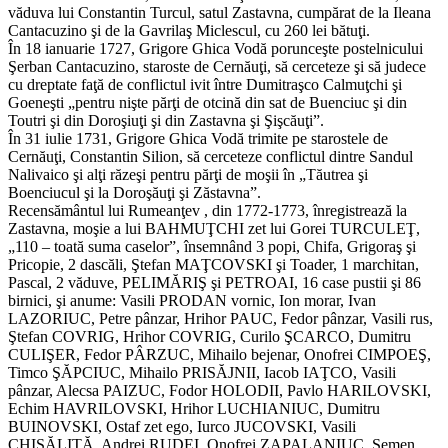
văduva lui Constantin Turcul, satul Zastavna, cumpărat de la Ileana
Cantacuzino şi de la Gavrilaş Miclescul, cu 260 lei bătuţi.
În 18 ianuarie 1727, Grigore Ghica Vodă porunceşte postelnicului
Şerban Cantacuzino, staroste de Cernăuţi, să cerceteze şi să judece
cu dreptate faţă de conflictul ivit între Dumitraşco Calmuţchi şi
Goeneşti „pentru nişte părţi de otcină din sat de Buenciuc şi din
Toutri şi din Doroşiuţi şi din Zastavna şi Şişcăuţi”.
În 31 iulie 1731, Grigore Ghica Vodă trimite pe starostele de
Cernăuţi, Constantin Silion, să cerceteze conflictul dintre Sandul
Nalivaico şi alţi răzeşi pentru părţi de moşii în „Tăutrea şi
Boenciucul şi la Doroşăuţi şi Zăstavna”.
Recensământul lui Rumeanţev , din 1772-1773, înregistrează la
Zastavna, moşie a lui BAHMUŢCHI zet lui Gorei TURCULEŢ,
„110 – toată suma caselor”, însemnând 3 popi, Chifa, Grigoraş şi
Pricopie, 2 dascăli, Ştefan MAŢCOVSKI şi Toader, 1 marchitan,
Pascal, 2 văduve, PELIMĂRIŞ şi PETROAI, 16 case pustii şi 86
birnici, şi anume: Vasili PRODAN vornic, Ion morar, Ivan
LAZORIUC, Petre pânzar, Hrihor PAUC, Fedor pânzar, Vasili rus,
Ştefan COVRIG, Hrihor COVRIG, Curilo ŞCARCO, Dumitru
CULIŞER, Fedor PÂRZUC, Mihailo bejenar, Onofrei CIMPOEŞ,
Timco ŞĂPCIUC, Mihailo PRISĂJNII, Iacob IAŢCO, Vasili
pânzar, Alecsa PAIZUC, Fodor HOLODII, Pavlo HARILOVSKI,
Echim HAVRILOVSKI, Hrihor LUCHIANIUC, Dumitru
BUINOVSKI, Ostaf zet ego, Iurco JUCOVSKI, Vasili
CHISĂLIŢĂ, Andrei RUDEI, Onofrei ZAPALANIUC, Semen