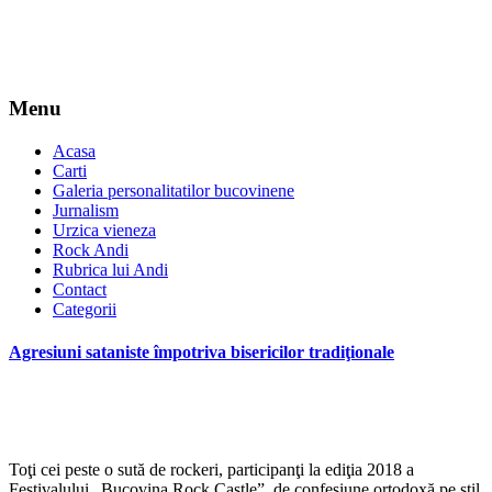
Menu
Acasa
Carti
Galeria personalitatilor bucovinene
Jurnalism
Urzica vieneza
Rock Andi
Rubrica lui Andi
Contact
Categorii
Agresiuni sataniste împotriva bisericilor tradiţionale
Toţi cei peste o sută de rockeri, participanţi la ediţia 2018 a
Festivalului „Bucovina Rock Castle”, de confesiune ortodoxă pe stil