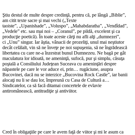
Ştiu destul de multe despre credinţă, pentru că, pe lângă „Biblie”,
am citit texte sacre şi mai vechi („Texte
taoiste”, „Upanishade”, „Voluspo”, „Mahabdaratha”, „Vendîdad”,
„Vedele” etc. sau mai noi – „Coranul”, pe pildă, excelent şi ca
producţie poetică). În toate aceste cărţi nu afli alţi „dumnezei”,
ci „Unu” singur. Iar ăştia, vânacii de prozeliţi, unul mai neştiutor
decât celălalt, vin să ne înveţe pe noi supuşenia, să ne îngrădească
libertatea cu care ne-a înzestrat bunul Dumnezeu. Ne bagă pe gât
maculatura lor idioată, ne ameninţă, sufocă, pur şi simplu, căsuţa
poştală a Consiliului Judeţean Suceava cu ameninţări despre
năpastele pe care le vor aduce ei, prin… rugăciune, asupra
Bucovinei, dacă nu se interzice „Bucovina Rock Castle”, iar banii
alocaţi nu li se dau lor, împreună cu Casa de Cultură a…
Sindicatelor, ca să facă ditamai concertele de evlavie
antiromânească, antitradiţie şi antiviitor.
Cred în obligaţiile pe care le avem faţă de viitor şi mi le asum ca