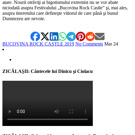
atare. Nourii otrăviţi ai bigotismului extremist nu se vor abate
niciodată asupra Festivalului „Bucovina Rock Castle” şi, mai ales,
asupra tineretului care defineşte viitorul de care până şi bunul
Dumnezeu are nevoie.
BUCOVINA ROCK CASTLE 2019
No Comments
Mar
24
ZICĂLAŞII: Cântecele lui Dinicu şi Ciolacu