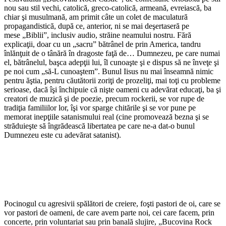
nou sau stil vechi, catolică, greco-catolică, armeană, evreiască, ba
chiar şi musulmană, am primit câte un colet de maculatură
propagandistică, după ce, anterior, ni se mai deşertaseră pe
mese „Biblii”, inclusiv audio, străine neamului nostru. Fără
explicaţii, doar cu un „sacru” bătrânel de prin America, tandru
înlănţuit de o tânără în dragoste faţă de… Dumnezeu, pe care numai
el, bătrânelul, başca adepţii lui, îl cunoaşte şi e dispus să ne înveţe şi
pe noi cum „să-L cunoaştem”. Bunul Iisus nu mai înseamnă nimic
pentru ăştia, pentru căutătorii zoriţi de prozeliţi, mai toţi cu probleme
serioase, dacă îşi închipuie că nişte oameni cu adevărat educaţi, ba şi
creatori de muzică şi de poezie, precum rockerii, se vor rupe de
tradiţia familiilor lor, îşi vor sparge chitările şi se vor pune pe
memorat inepţiile satanismului real (cine promovează bezna şi se
străduieşte să îngrădească libertatea pe care ne-a dat-o bunul
Dumnezeu este cu adevărat satanist).
Pocinogul cu agresivii spălători de creiere, foşti pastori de oi, care se
vor pastori de oameni, de care avem parte noi, cei care facem, prin
concerte, prin voluntariat sau prin banală slujire, „Bucovina Rock