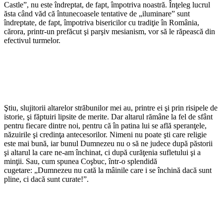
Castle”, nu este îndreptat, de fapt, împotriva noastră. Înţeleg lucrul
ăsta când văd că întunecoasele tentative de „iluminare” sunt
îndreptate, de fapt, împotriva bisericilor cu tradiţie în România,
cărora, printr-un prefăcut şi parşiv mesianism, vor să le răpească din
efectivul turmelor.
Ştiu, slujitorii altarelor străbunilor mei au, printre ei şi prin risipele de
istorie, şi făptuiri lipsite de merite. Dar altarul rămâne la fel de sfânt
pentru fiecare dintre noi, pentru că în patina lui se află speranţele,
năzuirile şi credinţa antecesorilor. Nimeni nu poate şti care religie
este mai bună, iar bunul Dumnezeu nu o să ne judece după păstorii
şi altarul la care ne-am închinat, ci după curăţenia sufletului şi a
minţii. Sau, cum spunea Coşbuc, într-o splendidă
cugetare: „Dumnezeu nu cată la mâinile care i se închină dacă sunt
pline, ci dacă sunt curate!”.