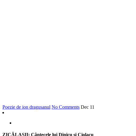
Poezie de ion dragusanul
No Comments
Dec
11
ZICĂLAŞII: Cântecele lui Dinicu şi Ciolacu