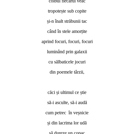
colbul fiecărui veac
tropotește sub copite
și-n înalt străbunii tac
când în stele amorțite
aprind focuri, focuri, focuri
luminând prin galaxii
cu sălbaticele jocuri
din poemele târzii,
*
căci și ultimul ce știe
să-i asculte, să-i audă
cum petrec în veșnicie
și din lacrima lor udă
să dureze un copac