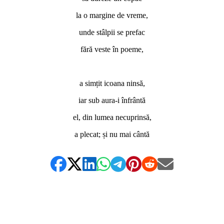
la o margine de vreme,
unde stâlpii se prefac
fără veste în poeme,
*
a simțit icoana ninsă,
iar sub aura-i înfrântă
el, din lumea necuprinsă,
a plecat; și nu mai cântă