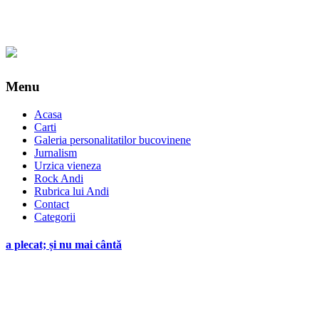
Menu
Acasa
Carti
Galeria personalitatilor bucovinene
Jurnalism
Urzica vieneza
Rock Andi
Rubrica lui Andi
Contact
Categorii
a plecat; și nu mai cântă