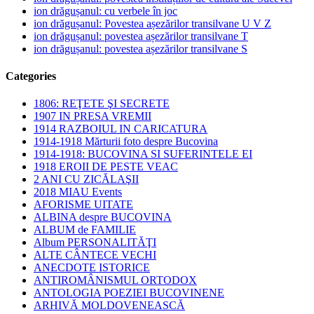
ion drăgușanul: cu verbele în joc
ion drăgușanul: Povestea așezărilor transilvane U V Z
ion drăgușanul: povestea așezărilor transilvane T
ion drăgușanul: povestea așezărilor transilvane S
Categories
1806: REŢETE ŞI SECRETE
1907 IN PRESA VREMII
1914 RAZBOIUL IN CARICATURA
1914-1918 Mărturii foto despre Bucovina
1914-1918: BUCOVINA SI SUFERINTELE EI
1918 EROII DE PESTE VEAC
2 ANI CU ZICĂLAŞII
2018 MIAU Events
AFORISME UITATE
ALBINA despre BUCOVINA
ALBUM de FAMILIE
Album PERSONALITĂŢI
ALTE CÂNTECE VECHI
ANECDOTE ISTORICE
ANTIROMÂNISMUL ORTODOX
ANTOLOGIA POEZIEI BUCOVINENE
ARHIVĂ MOLDOVENEASCĂ