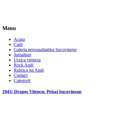
Menu
Acasa
Carti
Galeria personalitatilor bucovinene
Jurnalism
Urzica vieneza
Rock Andi
Rubrica lui Andi
Contact
Categorii
1943: Dragoş Vitencu: Peisaj bucovinean