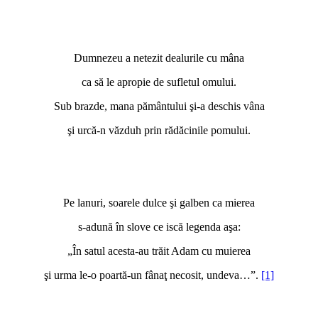
Dumnezeu a netezit dealurile cu mâna
ca să le apropie de sufletul omului.
Sub brazde, mana pământului şi-a deschis vâna
şi urcă-n văzduh prin rădăcinile pomului.
Pe lanuri, soarele dulce şi galben ca mierea
s-adună în slove ce iscă legenda aşa:
„În satul acesta-au trăit Adam cu muierea
şi urma le-o poartă-un fânaţ necosit, undeva…”.
[1]