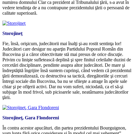
numirea domnului Clar ca prezident al Tribunalului ţării, s-a avut în
vedere tendinţa de a nu contrapune prezidentului ţării o persoană de
calitate superioară.
Storojineţ
Fie, însă, orişicum, judecătorii mai înalţi şi-au rostit sentinţa lor!
Judecători care desigur nu aparţin Partidului Poporal Român din
Bucovina şi a căror obiectivitate stă mai presus de orice discuţie.
Privim cu linişte sufletească deplină şi spre finitul celeilalte duzini de
cercetări disciplinare, pendinte asupra altor judecători. De mare şi
îndreptăţită îngrijire însă suntem cuprinşi, când vedem că prezidentul
ţării demoralizează, cu destructiva sa tactică, diregătoriile şi cercuri
întregi sociale din Bucovina, ba nu se sfiieşte a atrage în apele sale
chiar şi pe ofiţerii activi. Dar nu vom suferi, niciodată, ca el să-şi
subjuge în mod frivol, sub picioarele sale, neatârnarea judecătorilor
ţării.
Storojineţ, Gara Flondoreni
În contra acestor apucături, din partea prezidentului Bourguignon,
vom lupta fără orice considerare şi în modul cel mai vehement”.