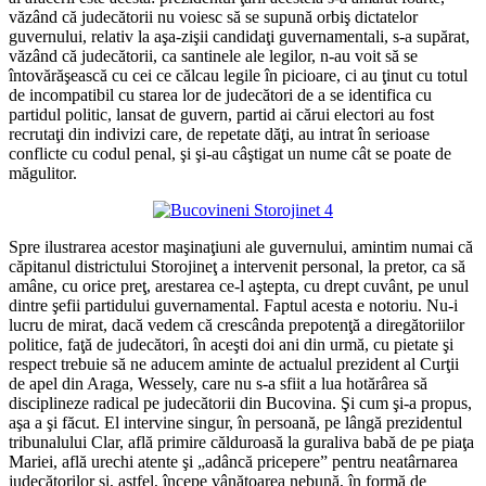
văzând că judecătorii nu voiesc să se supună orbiş dictatelor
guvernului, relativ la aşa-zişii candidaţi guvernamentali, s-a supărat,
văzând că judecătorii, ca santinele ale legilor, n-au voit să se
întovărăşească cu cei ce călcau legile în picioare, ci au ţinut cu totul
de incompatibil cu starea lor de judecători de a se identifica cu
partidul politic, lansat de guvern, partid ai cărui electori au fost
recrutaţi din indivizi care, de repetate dăţi, au intrat în serioase
conflicte cu codul penal, şi şi-au câştigat un nume cât se poate de
măgulitor.
Spre ilustrarea acestor maşinaţiuni ale guvernului, amintim numai că
căpitanul districtului Storojineţ a intervenit personal, la pretor, ca să
amâne, cu orice preţ, arestarea ce-l aştepta, cu drept cuvânt, pe unul
dintre şefii partidului guvernamental. Faptul acesta e notoriu. Nu-i
lucru de mirat, dacă vedem că crescânda prepotenţă a diregătoriilor
politice, faţă de judecători, în aceşti doi ani din urmă, cu pietate şi
respect trebuie să ne aducem aminte de actualul prezident al Curţii
de apel din Araga, Wessely, care nu s-a sfiit a lua hotărârea să
disciplineze radical pe judecătorii din Bucovina. Şi cum şi-a propus,
aşa a şi făcut. El intervine singur, în persoană, pe lângă prezidentul
tribunalului Clar, află primire călduroasă la guraliva babă de pe piaţa
Mariei, află urechi atente şi „adâncă pricepere” pentru neatârnarea
judecătorilor şi, astfel, începe vânătoarea nebună, în formă de