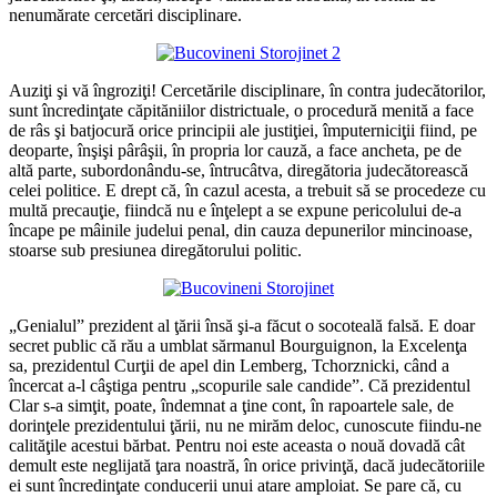
nenumărate cercetări disciplinare.
Auziţi şi vă îngroziţi! Cercetările disciplinare, în contra judecătorilor,
sunt încredinţate căpităniilor districtuale, o procedură menită a face
de râs şi batjocură orice principii ale justiţiei, împuterniciţii fiind, pe
deoparte, înşişi pârâşii, în propria lor cauză, a face ancheta, pe de
altă parte, subordonându-se, întrucâtva, diregătoria judecătorească
celei politice. E drept că, în cazul acesta, a trebuit să se procedeze cu
multă precauţie, fiindcă nu e înţelept a se expune pericolului de-a
încape pe mâinile judelui penal, din cauza depunerilor mincinoase,
stoarse sub presiunea diregătorului politic.
„Genialul” prezident al ţării însă şi-a făcut o socoteală falsă. E doar
secret public că rău a umblat sărmanul Bourguignon, la Excelenţa
sa, prezidentul Curţii de apel din Lemberg, Tchorznicki, când a
încercat a-l câştiga pentru „scopurile sale candide”. Că prezidentul
Clar s-a simţit, poate, îndemnat a ţine cont, în rapoartele sale, de
dorinţele prezidentului ţării, nu ne mirăm deloc, cunoscute fiindu-ne
calităţile acestui bărbat. Pentru noi este aceasta o nouă dovadă cât
demult este neglijată ţara noastră, în orice privinţă, dacă judecătoriile
ei sunt încredinţate conducerii unui atare amploiat. Se pare că, cu