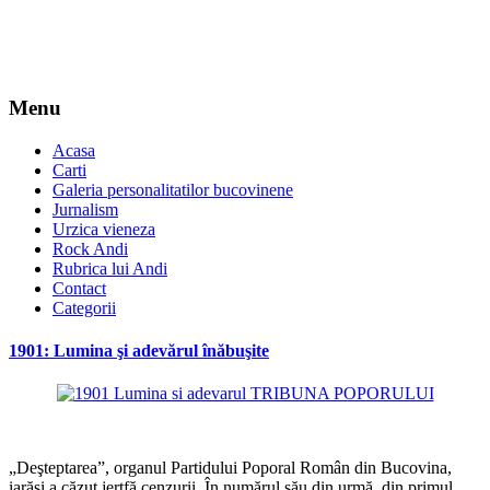
Menu
Acasa
Carti
Galeria personalitatilor bucovinene
Jurnalism
Urzica vieneza
Rock Andi
Rubrica lui Andi
Contact
Categorii
1901: Lumina şi adevărul înăbuşite
*
„Deşteptarea”, organul Partidului Poporal Român din Bucovina,
iarăşi a căzut jertfă cenzurii. În numărul său din urmă, din primul