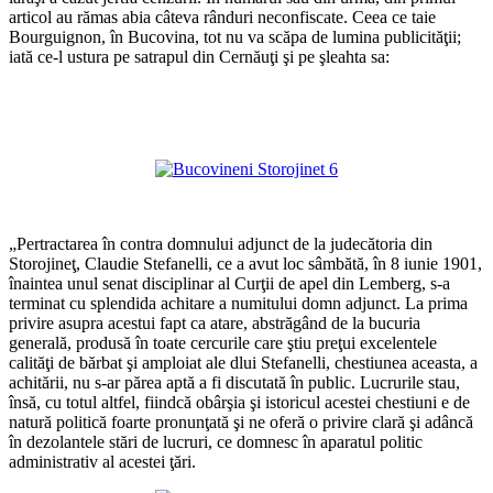
articol au rămas abia câteva rânduri neconfiscate. Ceea ce taie
Bourguignon, în Bucovina, tot nu va scăpa de lumina publicităţii;
iată ce-l ustura pe satrapul din Cernăuţi şi pe şleahta sa:
*
*
„Pertractarea în contra domnului adjunct de la judecătoria din
Storojineţ, Claudie Stefanelli, ce a avut loc sâmbătă, în 8 iunie 1901,
înaintea unul senat disciplinar al Curţii de apel din Lemberg, s-a
terminat cu splendida achitare a numitului domn adjunct. La prima
privire asupra acestui fapt ca atare, abstrăgând de la bucuria
generală, produsă în toate cercurile care ştiu preţui excelentele
calităţi de bărbat şi amploiat ale dlui Stefanelli, chestiunea aceasta, a
achitării, nu s-ar părea aptă a fi discutată în public. Lucrurile stau,
însă, cu totul altfel, fiindcă obârşia şi istoricul acestei chestiuni e de
natură politică foarte pronunţată şi ne oferă o privire clară şi adâncă
în dezolantele stări de lucruri, ce domnesc în aparatul politic
administrativ al acestei ţări.