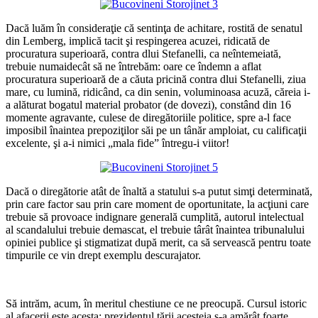
Dacă luăm în consideraţie că sentinţa de achitare, rostită de senatul
din Lemberg, implică tacit şi respingerea acuzei, ridicată de
procuratura superioară, contra dlui Stefanelli, ca neîntemeiată,
trebuie numaidecât să ne întrebăm: oare сe îndemn a aflat
procuratura superioară de a căuta pricină contra dlui Stefanelli, ziua
mare, cu lumină, ridicând, ca din senin, voluminoasa acuză, căreia i-
a alăturat bogatul material probator (de dovezi), constând din 16
momente agravante, culese de diregătoriile politice, spre a-l face
imposibil înaintea prepoziţilor săi pe un tânăr amploiat, cu calificaţii
excelente, şi a-i nimici „mala fide” întregu-i viitor!
Dacă o diregătorie atât de înaltă a statului s-a putut simţi determinată,
prin care factor sau prin care moment de oportunitate, la acţiuni care
trebuie să provoace indignare generală cumplită, autorul intelectual
al scandalului trebuie demascat, el trebuie târât înaintea tribunalului
opiniei publice şi stigmatizat după merit, ca să servească pentru toate
timpurile ce vin drept exemplu descurajator.
*
Să intrăm, acum, în meritul chestiune ce ne preocupă. Cursul istoric
al afacerii este acesta: prezidentul ţării acesteia s-a amărât foarte,