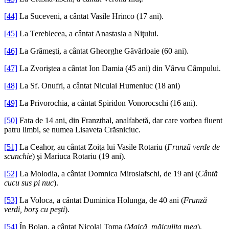
[44]
La Suceveni, a cântat Vasile Hrinco (17 ani).
[45]
La Tereblecea, a cântat Anastasia a Niţului.
[46]
La Grămeşti, a cântat Gheorghe Găvărloaie (60 ani).
[47]
La Zvoriştea a cântat Ion Damia (45 ani) din Vârvu Câmpului.
[48]
La Sf. Onufri, a cântat Niculai Humeniuc (18 ani)
[49]
La Privorochia, a cântat Spiridon Vonorocschi (16 ani).
[50]
Fata de 14 ani, din Franzthal, analfabetă, dar care vorbea fluent
patru limbi, se numea Lisaveta Crăsniciuc.
[51]
La Ceahor, au cântat Zoiţa lui Vasile Rotariu (
Frunză verde de
scunchie
) şi Mariuca Rotariu (19 ani).
[52]
La Molodia, a cântat Domnica Miroslafschi, de 19 ani (
Cântă
cucu sus pi nuc
).
[53]
La Voloca, a cântat Duminica Holunga, de 40 ani (
Frunză
verdi, borş cu peşti
).
[54]
În Boian, a cântat Nicolai Toma (
Maică, măiculiţa mea
).