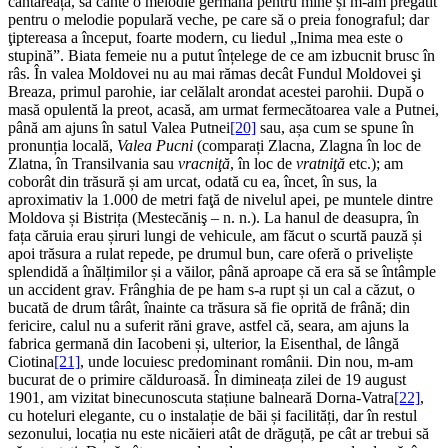
cântăreață, să cânte o melodie germană pentru mine și m-am pregătit
pentru o melodie populară veche, pe care să o preia fonograful; dar
ţiptereasa a început, foarte modern, cu liedul „Inima mea este o
stupină”. Biata femeie nu a putut înțelege de ce am izbucnit brusc în
râs. În valea Moldovei nu au mai rămas decât Fundul Moldovei şi
Breaza, primul parohie, iar celălalt arondat acestei parohii. După o
masă opulentă la preot, acasă, am urmat fermecătoarea vale a Putnei,
până am ajuns în satul Valea Putnei
[20]
sau, așa cum se spune în
pronunția locală,
Valea Pucni
(comparați Zlacna, Zlagna în loc de
Zlatna, în Transilvania sau
vracniţă
, în loc de
vratniţă
etc.); am
coborât din trăsură și am urcat, odată cu ea, încet, în sus, la
aproximativ la 1.000 de metri faţă de nivelul apei, pe muntele dintre
Moldova și Bistrița (Mestecăniş – n. n.). La hanul de deasupra, în
fața căruia erau șiruri lungi de vehicule, am făcut o scurtă pauză și
apoi trăsura a rulat repede, pe drumul bun, care oferă o priveliște
splendidă a înălțimilor și a văilor, până aproape că era să se întâmple
un accident grav. Frânghia de pe ham s-a rupt și un cal a căzut, o
bucată de drum târât, înainte ca trăsura să fie oprită de frână; din
fericire, calul nu a suferit răni grave, astfel că, seara, am ajuns la
fabrica germană din Iacobeni și, ulterior, la Eisenthal, de lângă
Ciotina
[21]
, unde locuiesc predominant românii. Din nou, m-am
bucurat de o primire călduroasă. În dimineața zilei de 19 august
1901, am vizitat binecunoscuta stațiune balneară Dorna-Vatra
[22]
,
cu hoteluri elegante, cu o instalație de băi și facilități, dar în restul
sezonului, locația nu este nicăieri atât de drăguță, pe cât ar trebui să