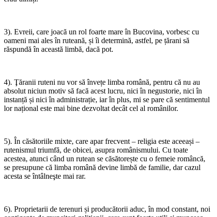
3). Evreii, care joacă un rol foarte mare în Bucovina, vorbesc cu
oameni mai ales în ruteană, și îi determină, astfel, pe țărani să
răspundă în această limbă, dacă pot.
4). Ţăranii ruteni nu vor să învețe limba română, pentru că nu au
absolut niciun motiv să facă acest lucru, nici în negustorie, nici în
instanță și nici în administrație, iar în plus, mi se pare că sentimentul
lor național este mai bine dezvoltat decât cel al românilor.
5). În căsătoriile mixte, care apar frecvent – religia este aceeași –
rutenismul triumfă, de obicei, asupra românismului. Cu toate
acestea, atunci când un rutean se căsătorește cu o femeie româncă,
se presupune că limba română devine limbă de familie, dar cazul
acesta se întâlneşte mai rar.
6). Proprietarii de terenuri și producătorii aduc, în mod constant, noi