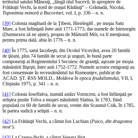
teritoriul satului Măneuţi, „lângă râul Sucevii, în apropiere de
Frătăuţii Vechi, la nord de oraşul Rădăuţi” – Grămadă, Nicolai,
Toponimia minoră a Bucovinei
, vol. I, p. 336 – n. n.
[39]
Colonia maghiară de la Ţibeni, Ištenšegitš , pe moşia Satu
Mare, a fost înfiinţată între anii 1771-1773, dar numele de Istensegits
(Dumnezeu să ne ajute), propus de Mártonfi Mór, va fi menţionat,
pentru prima dată, abia în 1776 – n. n.
[40]
În 1775, satul Iacobeşti, din Ocolul Vicovilor, avea 20 familii
de ţărani, plus 74 familii de secui şi unguri, în bună parte
componenţi ai Regimentului I Secuiesc de graniţă, aşezate pe moşia
mănăstirii Ilişeşti, între anii 1752-1772. Numele acestor emigranţi au
fost consemnate în recensământul lui Rumeanţev, publicat de
ACAD. ŞT. RSS MOLD.,
Moldova în epoca feudalismului
, VII, I,
Chişinău 1975, p. 341 – n. n.
[41]
Colonia Ioseffalva, numită astăzi Vorniceni, a fost înfiinţată pe
seliştea pustie Tolva a moşiei mănăstirii Slatina, în 1783, fiind
populată cu 60 de familii de secui, venite din Scaunul Csik, în 1785,
în partea sudică a seliştii – n. n.
[42]
La Frătăuţii Vechi, a cântat Ion Luchian (
Puico, din dragostea
nost’
).
[43]
La Crasna-Ilschi, a cântat Verona Iliuţ.