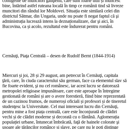
contigente de muncitori galiţienii, care sunt foarte utili și muncesc
bine, întărind astfel ruteana locală în timp ce românii tind să livreze
muncitori din rândul lor Moldovei. Situația este similară celei din
districtul Sătmar, din Ungaria, unde nu poate fi negat faptul că şi
administrația lucrează intens la deznaționalizare, dar şi aici, în
Bucovina, ca și acolo, rezultatul este îndurerat pentru români.
Cernăuţi, Piaţa Centrală – desen de Rudolf Bernt (1844-1914)
Miercuri și joi, 28 și 29 august, am petrecut în Cernăuţi, capitala
ţării, care, în ciuda caracterului său german, face ca elementul slav să
fie foarte evident, şi nu cel românesc, iar acest lucru se datorează
metropolei religioase impunătoare, care este aproape în întregime
gestionată de români și are o avere forestieră, fiind bine reprezentată
de un cazinou frumos, de numeroși oficiali și profesori și de tineretul
studenţesc la Universitate. Cel mai interesant lucru din Cernăuţi,
pentru mine a fost piața centrală, care este înconjurată de clădiri
vechi și de clădiri moderne și decorată cu o fântână. Aglomerația
populației urbane, întunecat îmbrăcată, faţă de hainele colorate şi
ușoare ale țărăncilor românce și slave, pe care nu le poți distinge