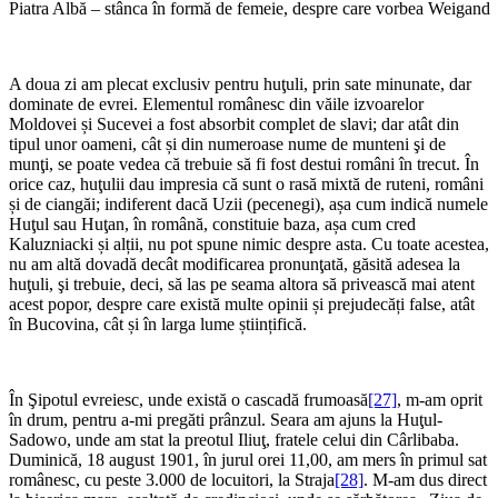
Piatra Albă – stânca în formă de femeie, despre care vorbea Weigand
A doua zi am plecat exclusiv pentru huţuli, prin sate minunate, dar
dominate de evrei. Elementul românesc din văile izvoarelor
Moldovei și Sucevei a fost absorbit complet de slavi; dar atât din
tipul unor oameni, cât și din numeroase nume de munteni şi de
munţi, se poate vedea că trebuie să fi fost destui români în trecut. În
orice caz, huţulii dau impresia că sunt o rasă mixtă de ruteni, români
și de ciangăi; indiferent dacă Uzii (pecenegi), așa cum indică numele
Huţul sau Huţan, în română, constituie baza, așa cum cred
Kaluzniacki și alții, nu pot spune nimic despre asta. Cu toate acestea,
nu am altă dovadă decât modificarea pronunţată, găsită adesea la
huţuli, şi trebuie, deci, să las pe seama altora să privească mai atent
acest popor, despre care există multe opinii și prejudecăți false, atât
în ​​Bucovina, cât și în larga lume științifică.
În Şipotul evreiesc, unde există o cascadă frumoasă
[27]
, m-am oprit
în drum, pentru a-mi pregăti prânzul. Seara am ajuns la Huţul-
Sadowo, unde am stat la preotul Iliuţ, fratele celui din Cârlibaba.
Duminică, 18 august 1901, în jurul orei 11,00, am mers în primul sat
românesc, cu peste 3.000 de locuitori, la Straja
[28]
. M-am dus direct