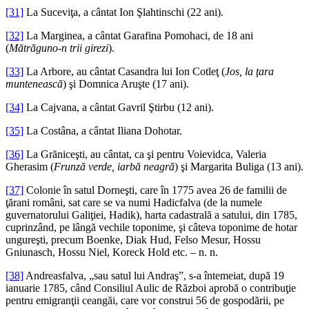
[31]
La Suceviţa, a cântat Ion Şlahtinschi (22 ani).
[32]
La Marginea, a cântat Garafina Pomohaci, de 18 ani
(
Mătrăguno-n trii girezi
).
[33]
La Arbore, au cântat Casandra lui Ion Cotleţ (
Jos, la ţara
muntenească
) şi Domnica Aruşte (17 ani).
[34]
La Cajvana, a cântat Gavril Ştirbu (12 ani).
[35]
La Costâna, a cântat Iliana Dohotar.
[36]
La Grăniceşti, au cântat, ca şi pentru Voievidca, Valeria
Gherasim (
Frunză verde, iarbă neagră
) şi Margarita Buliga (13 ani).
[37]
Colonie în satul Dorneşti, care în 1775 avea 26 de familii de
ţărani români, sat care se va numi Hadicfalva (de la numele
guvernatorului Galiţiei, Hadik), harta cadastrală a satului, din 1785,
cuprinzând, pe lângă vechile toponime, şi câteva toponime de hotar
ungureşti, precum Boenke, Diak Hud, Felso Mesur, Hossu
Gniunasch, Hossu Niel, Koreck Hold etc. – n. n.
[38]
Andreasfalva, „sau satul lui Andraş”, s-a întemeiat, după 19
ianuarie 1785, când Consiliul Aulic de Război aprobă o contribuţie
pentru emigranţii ceangăi, care vor construi 56 de gospodării, pe