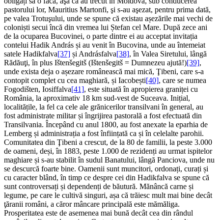
obligați să o facă, aşa că au trecut în Moldova, sub conducerea
pastorului lor, Mauritius Martonfi, şi s-au aşezat, pentru prima dată,
pe valea Trotuşului, unde se spune că existau așezările mai vechi de
coloniști secui încă din vremea lui Ștefan cel Mare. După zece ani
de la ocuparea Bucovinei, o parte dintre ei au acceptat invitația
contelui Hadik András și au venit în Bucovina, unde au întemeiat
satele Hadikfalva
[37]
și Andrásfalva
[38]
, în Valea Siretului, lângă
Rădăuţi, în plus Ištenšegitš (Ištenšegitš = Dumnezeu ajută!)
[39]
,
unde exista deja o așezare românească mai mică, Ţibeni, care s-a
contopit complet cu cea maghiară, și Iacobești
[40]
, care se numea
Fogodišten, Iosiffalva
[41]
, este situată în apropierea graniței cu
România, la aproximativ 18 km sud-vest de Suceava. Inițial,
localitățile, la fel ca cele ale grănicerilor transilvani în general, au
fost administrate militar și îngrijirea pastorală a fost efectuată din
Transilvania. Începând cu anul 1800, au fost anexate la eparhia de
Lemberg și administrația a fost înființată ca și în celelalte parohii.
Comunitatea din Ţibeni a crescut, de la 80 de familii, la peste 3.000
de oameni, deși, în 1883, peste 1.000 de rezidenți au urmat ispitelor
maghiare și s-au stabilit în sudul Banatului, lângă Panciova, unde nu
se descurcă foarte bine. Oamenii sunt muncitori, ordonați, curați și
cu caracter blând, în timp ce despre cei din Hadikfalva se spune că
sunt controversați și dependenți de băutură. Mănâncă carne și
legume, pe care le cultivă singuri, așa că trăiesc mult mai bine decât
ţăranii români, a căror mâncare principală este mămăliga.
Prosperitatea este de asemenea mai bună decât cea din ​​rândul