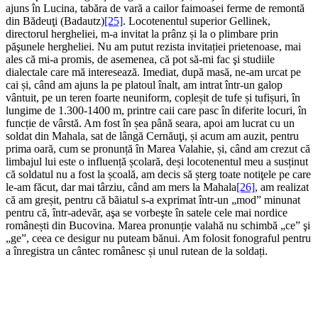
ajuns în Lucina, tabăra de vară a cailor faimoasei ferme de remontă
din Bădeuţi (Badautz)
[25]
. Locotenentul superior Gellinek,
directorul hergheliei, m-a invitat la prânz și la o plimbare prin
păşunele hergheliei. Nu am putut rezista invitației prietenoase, mai
ales că mi-a promis, de asemenea, că pot să-mi fac şi studiile
dialectale care mă interesează. Imediat, după masă, ne-am urcat pe
cai și, când am ajuns la pe platoul înalt, am intrat într-un galop
vântuit, pe un teren foarte neuniform, copleșit de tufe și tufișuri, în
lungime de 1.300-1400 m, printre caii care pasc în diferite locuri, în
funcție de vârstă. Am fost în șea până seara, apoi am lucrat cu un
soldat din Mahala, sat de lângă Cernăuţi, și acum am auzit, pentru
prima oară, cum se pronunță în Marea Valahie, și, când am crezut că
limbajul lui este o influență școlară, deși locotenentul meu a susținut
că soldatul nu a fost la școală, am decis să șterg toate notiţele pe care
le-am făcut, dar mai târziu, când am mers la Mahala
[26]
, am realizat
că am greșit, pentru că băiatul s-a exprimat într-un „mod” minunat
pentru că, într-adevăr, aşa se vorbeşte în satele cele mai nordice
românești din Bucovina. Marea pronunție valahă nu schimbă „ce” şi
„ge”, ceea ce desigur nu puteam bănui. Am folosit fonograful pentru
a înregistra un cântec românesc și unul rutean de la soldați.