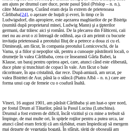
am ajuns pe drumul care duce, peste pasul Ştiol (Prislop – n. n.),
către Maramureş. Curând eram deja în extrem de prietenoasa
Cârlibaba
[24]
, o aşezare de huţuli și evrei, în timp ce în
Ludwigsdorf, din apropiere, este aşezarea maghiarilor de pe Bistriţa
(numită după proprietarul minei, Ludwig Mann) şi a ţipterilor
germani, dar trăiesc aici și români. De la plecarea din Fălticeni, caii
mei nu au avut o zi întreagă de odihnă, așa că am primit cu bucurie
invitația prietenoasă a preotului Iliuţ de a petrece a doua zi cu el.
Dimineață, am făcut, în compania preotului Lomicovschi, de la
Vama, și a fiilor și nepoţilor săi, pentru a cunoaște păstrătorii locali, o
drumeție în valea Cârlibaba, ceea ce înseamnă Gârla Babei, la
Klause, un baraj pentru oprirea apei, care, atunci când este eliberată,
duce plute și trunchiuri de copaci în vale. Am făcut o baie
răcoritoare, în apa cristalină, dar rece. După-amiază, am urcat, pe
valea Bistritei de Aur, până la o stâncă (Piatra Albă – n. n.) care are
forma unui cap de femeie cu o coafură înaltă.
Vineri, 16 august 1901, am părăsit Cârlibaba și am luat-o spre nord,
pe fostul Drum al Tătarilor, până la Pasul Lucina (Lutschina).
Drumul a fost extrem de dificil, încât vizitiul și cu mine a trebuit să
împinge, de mai multe ori, în spițele roţilor pentru a putea urca, iar
atunci când eram fericiți că am răzbătut, eram împiedicați să mergem
mai departe de vegetaţia bogată. În sfârşit, sleiţi de oboseală am