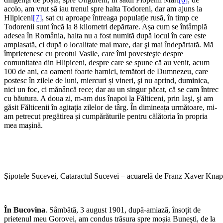
acolo, am vrut să iau trenul spre halta Todoreni, dar am ajuns la
Hlipiceni
[7]
, sat cu aproape întreaga populație rusă, în timp ce
Todorenii sunt încă la 8 kilometri depărtare. Așa cum se întâmplă
adesea în România, halta nu a fost numită după locul în care este
amplasată, ci după o localitate mai mare, dar şi mai îndepărtată. Mă
împrietenesc cu preotul Vasile, care îmi povesteşte despre
comunitatea din Hlipiceni, despre care se spune că au venit, acum
100 de ani, ca oameni foarte harnici, temători de Dumnezeu, care
postesc în zilele de luni, miercuri și vineri, şi nu aprind, duminica,
nici un foc, ci mănâncă rece; dar au un singur păcat, că se cam întrec
cu băutura. A doua zi, m-am dus înapoi la Fălticeni, prin Iaşi, şi am
găsit Fălticenii în agitația zilelor de târg. În dimineața următoare, mi-
am petrecut pregătirea și cumpărăturile pentru călătoria în propria
mea mașină.
Şipotele Sucevei, Cataractul Sucevei – acuarelă de Franz Xaver Kna
În Bucovina
. Sâmbătă, 3 august 1901, după-amiază, însoțit de
prietenul meu Gorovei, am condus trăsura spre moșia Bunești, de la