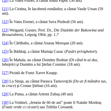
[20]
La Valea Putnei, a cântat Ioana Papuc (50 ani).
[21]
La Ciotina, în Iacobenii românilor, a cântat Vasile Ursan (59
ani).
[22]
În Vatra Dornei, a cântat Sava Pizdeali (56 ani).
[23]
Weigand, Gustav, Prof. Dr.,
Die Dialekte der Bukowina und
Bessarabiens
, Leipzig 1904, pp. 1-7
[24]
În Cârlibaba, a cântat Anasia Moroşan (20 ani).
[25]
În Bădăuţi, a cântat Mariuţa Cazac (
Pasări privighetori
).
[26]
În Mahala, au cântat Dumitru Bodnar (
Di când te-ai dus,
băieţele
) şi Dumitru a lui Ştefan Cosmiuc (18 ani).
[27]
Pictată de Franz Xaver Knapp.
[28]
La Straja, au cântat Parasca Tarnoveţchi (
De-ar fi mândra sus,
la cruce
) şi Costan Ştirban (16 ani).
[29]
La Putna, a cântat Artemi Zubaş (49 ani)
[30]
La Voitinel, „femeia de 60 de ani” poate fi Natalie Morăraş
(
Foaie verde ci cicoari
) sau Trifelia Coroamă.