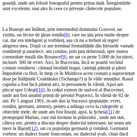
graniță, unde am folosit fonograful pentru prima dată. Înregistrările
sunt excelente, mai ales în ceea ce privește cântecele populare.
La Buneşti am întâlnit, prin intermediul domnului Gorovei, un
vizitiu, un fecior de ţăran român
[8]
, care nu ştia prea multe despre
cai, dar era inteligent şi vorbăreţ, așa că nu a trebuit să regret
alegerea mea. După ce am terminat formalitățile din birourile vamale
românești și austriece, am condus, prin țara deluroasă, spre marea
comunitate rurală din Bosance
[9]
, un sat cu peste 5.000 de locuitori,
inclusiv 300 de evrei. Aici, în Bucovina, încă se poartă vechiul
costum românesc: cămașă brodată bogat, catrinţă pătrată și părul
împodobit cu flori, în timp ce în Moldova acest costum a supraviețuit
doar pe înălţimile Ceahlăului (Tschango?) și în văile munților. Rasul
capului a fost încă păstrat aici, la persoanele în vârstă. Apoi am
plecat spre Udeşti
[10]
, în colțul extrem de sud-est al Bucovinei,
unde am fost amabil primit de preotul Popovici, în vârstă de 82 de
ani. Pe 5 august 1901, m-am dus la Suceava (populație: evrei,
români, germani, armeni), pentru a adăuga ceva la culegerile și
obiectele mele, de unde am fost însoțit, apoi, la Şcheia
[11]
de
protopopul Marian, care mă invitase la prânzului , unde am stat,
câteva ore, pentru a discuta despre dialectul interesant, iar seara am
mers la Ilişești
[12]
, sat cu populația germană și română. Germanii
vorbesc un dialect foarte franconian, nu dialectul șvab, chiar dacă