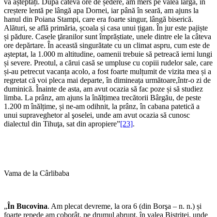
vă așteptați. După câteva ore de ședere, am mers pe valea largă, în
creștere lentă pe lângă apa Dornei, iar până în seară, am ajuns la
hanul din Poiana Stampi, care era foarte singur, lângă biserică.
Alături, se află primăria, școala și casa unui țigan. În jur este pajiște
și pădure. Casele ţăranilor sunt împrăștiate, unele dintre ele la câteva
ore depărtare. În această singurătate cu un climat aspru, cum este de
așteptat, la 1.000 m altitudine, oamenii trebuie să petreacă ierni lungi
și severe. Preotul, a cărui casă se umpluse cu copiii rudelor sale, care
și-au petrecut vacanța acolo, a fost foarte mulțumit de vizita mea și a
regretat că voi pleca mai departe, în dimineața următoare,într-o zi de
duminică. Înainte de asta, am avut ocazia să fac poze și să studiez
limba. La prânz, am ajuns la înălțimea trecătorii Bârgău, de peste
1.200 m înălțime, și ne-am odihnit, la prânz, în cabana patetică a
unui supraveghetor al şoselei, unde am avut ocazia să cunosc
dialectul din Tihuţa, sat din apropiere”
[23]
.
Vama de la Cârlibaba
„
În Bucovina
. Am plecat devreme, la ora 6 (din Borşa – n. n.) și
foarte repede am coborât, pe drumul abrupt, în valea Bistriței, unde