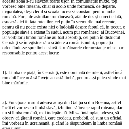
această zonă s-au slavizat foarte ușor. În comunitățile mixte, toți
vorbesc bine ruteana, chiar și acolo unde formează, de departe,
majoritatea, deşi clerul și școala lucrează constant pentru limba
română. Forța de asimilare românească, atât de des și corect citată,
eșuează aici în fața rutenilor, cel puțin în vremurile mai recente,
pentru că nu poate exista nici o îndoială despre faptul că, în trecut, o
populație slavă a existat în sudul, acum pur românesc, al Bucovinei,
iar vorbitorii limbii române au fost absorbiţi, cel puțin în districtul
Cernăuţi se înregistrează o scădere a românismului, populația
orientându-se spre limba slavă. Următoarele circumstanțe mi se par
responsabile pentru acest lucru:
1). Limba de piață, în Cernăuţi, este dominată de ruteni, astfel încât
românii încearcă să învețe această limbă, pentru a-și putea vinde mai
bine mărfurile.
2). Funcționarii sunt adesea aduși din Galiția și din Boemia, astfel
încât ei vorbesc o limbă slavă, izbutind să învețe rapid ruteana, dar
nu și limba română, mai îndepărtată. Mi s-a întâmplat, adesea, să
observ că ţăranii români, care credeau, probabil, că sunt un oficial,
îmi vorbeau în ucraineană, şi când le răspundeam în limba română
erau uimiți.