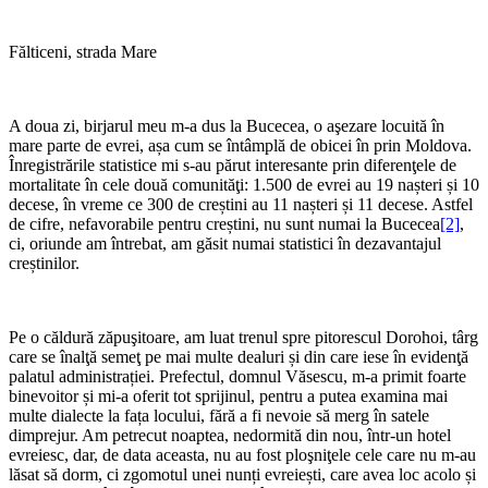
Fălticeni, strada Mare
A doua zi, birjarul meu m-a dus la Bucecea, o aşezare locuită în
mare parte de evrei, așa cum se întâmplă de obicei în prin Moldova.
Înregistrările statistice mi s-au părut interesante prin diferenţele de
mortalitate în cele două comunităţi: 1.500 de evrei au 19 nașteri și 10
decese, în vreme ce 300 de creștini au 11 nașteri și 11 decese. Astfel
de cifre, nefavorabile pentru creștini, nu sunt numai la Bucecea
[2]
,
ci, oriunde am întrebat, am găsit numai statistici în dezavantajul
creștinilor.
Pe o căldură zăpuşitoare, am luat trenul spre pitorescul Dorohoi, târg
care se înalţă semeţ pe mai multe dealuri și din care iese în evidenţă
palatul administrației. Prefectul, domnul Văsescu, m-a primit foarte
binevoitor și mi-a oferit tot sprijinul, pentru a putea examina mai
multe dialecte la fața locului, fără a fi nevoie să merg în satele
dimprejur. Am petrecut noaptea, nedormită din nou, într-un hotel
evreiesc, dar, de data aceasta, nu au fost ploşniţele cele care nu m-au
lăsat să dorm, ci zgomotul unei nunți evreiești, care avea loc acolo și