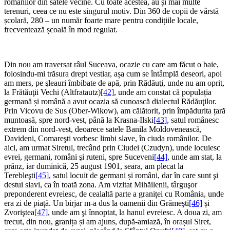
românilor din satele vecine. Cu toate acestea, au și mai multe
terenuri, ceea ce nu este singurul motiv. Din 360 de copii de vârstă
școlară, 280 – un număr foarte mare pentru condițiile locale,
frecventează școală în mod regulat.
Din nou am traversat râul Suceava, ocazie cu care am făcut o baie,
folosindu-mi trăsura drept vestiar, așa cum se întâmplă deseori, apoi
am mers, pe şleauri îmbibate de apă, prin Rădăuţi, unde nu am oprit,
la Frătăuţii Vechi (Altfratautz)
[42]
, unde am constat că populația
germană și română a avut ocazia să cunoască dialectul Rădăuţilor.
Prin Vicovu de Sus (Ober-Wikow), am călătorit, prin împădurita țară
muntoasă, spre nord-vest, până la Krasna-Ilski
[43]
, satul românesc
extrem din nord-vest, deoarece satele Banila Moldovenească,
Davideni, Comareşti vorbesc limbi slave, în ​​ciuda românilor. De
aici, am urmat Siretul, trecând prin Ciudei (Czudyn), unde locuiesc
evrei, germani, români şi ruteni, spre Suceveni
[44]
, unde am stat, la
prânz, iar duminică, 25 august 1901, seara, am plecat la
Terebleşti
[45]
, satul locuit de germani și români, dar în care sunt şi
destui slavi, ca în toată zona. Am vizitat Mihăilenii, târguşor
preponderent evreiesc, de cealaltă parte a graniței cu România, unde
era zi de piață. Un birjar m-a dus la oamenii din Grămeşti
[46]
și
Zvoriştea
[47]
, unde am şi înnoptat, la hanul evreiesc. A doua zi, am
trecut, din nou, granița și am ajuns, după-amiază, în orașul Siret,