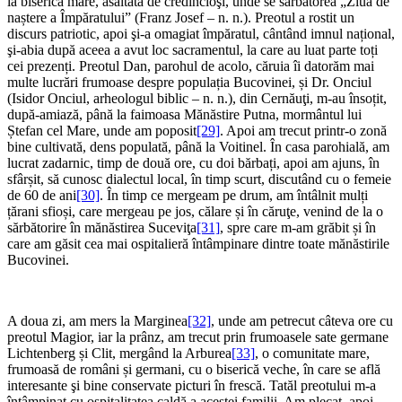
la biserica mare, asaltată de credincioşi, unde se sărbătorea „Ziua de
naștere a Împăratului” (Franz Josef – n. n.). Preotul a rostit un
discurs patriotic, apoi şi-a omagiat împăratul, cântând imnul național,
şi-abia după aceea a avut loc sacramentul, la care au luat parte toți
cei prezenți. Preotul Dan, parohul de acolo, căruia îi datorăm mai
multe lucrări frumoase despre populația Bucovinei, și Dr. Onciul
(Isidor Onciul, arheologul biblic – n. n.), din Cernăuţi, m-au însoțit,
după-amiază, până la faimoasa Mănăstire Putna, mormântul lui
Ștefan cel Mare, unde am poposit
[29]
. Apoi am trecut printr-o zonă
bine cultivată, dens populată, până la Voitinel. În casa parohială, am
lucrat zadarnic, timp de două ore, cu doi bărbați, apoi am ajuns, în
sfârșit, să cunosc dialectul local, în timp scurt, discutând cu o femeie
de 60 de ani
[30]
. În timp ce mergeam pe drum, am întâlnit mulți
țărani sfioși, care mergeau pe jos, călare și în căruţe, venind de la o
sărbătorire în mănăstirea Suceviţa
[31]
, spre care m-am grăbit și în
care am găsit cea mai ospitalieră întâmpinare dintre toate mănăstirile
Bucovinei.
A doua zi, am mers la Marginea
[32]
, unde am petrecut câteva ore cu
preotul Magior, iar la prânz, am trecut prin frumoasele sate germane
Lichtenberg și Clit, mergând la Arburea
[33]
, o comunitate mare,
frumoasă de români și germani, cu o biserică veche, în care se află
interesante şi bine conservate picturi în frescă. Tatăl preotului m-a
întâmpinat cu ospitalitatea caldă a acestei familii. Am plecat, apoi,