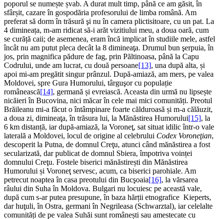
poporul se numește șvab. A durat mult timp, până ce am găsit, în
sfârșit, cazare în gospodăria profesorului de limba română. Am
preferat să dorm în trăsură şi nu în camera plictisitoare, cu un pat. La
4 dimineața, m-am ridicat să-i arăt vizitiului meu, a doua oară, cum
se curăță caii; de asemenea, eram încă implicat în studiile mele, astfel
încât nu am putut pleca decât la 8 dimineaţa. Drumul bun şerpuia, în
jos, prin magnifica pădure de fag, prin Păltinoasa, până la Capu
Codrului, unde am lucrat, cu două persoane
[13]
, una după alta, și
apoi mi-am pregătit singur prânzul. După-amiază, am mers, pe valea
Moldovei, spre Gura Humorului, târguşor cu populație
românească
[14]
, germană și evreiască. Aceasta din urmă nu lipsește
nicăieri în Bucovina, nici măcar în cele mai mici comunități. Preotul
Brăileanu mi-a făcut o întâmpinare foarte călduroasă și m-a călăuzit,
a doua zi, dimineaţa, în trăsura lui, la Mănăstirea Humorului
[15]
, la
6 km distanță, iar după-amiază, la Voroneţ, sat situat idilic într-o vale
laterală a Moldovei, locul de origine al celebrului
Codex Voroneţian
,
descoperit la Putna, de domnul Creţu, atunci când mănăstirea a fost
secularizată, dar publicat de domnul Sbiera, împotriva voinței
domnului Creţu. Fostele biserici mănăstirești din Mănăstirea
Humorului și Voroneţ servesc, acum, ca biserici parohiale. Am
petrecut noaptea în casa preotului din Bucşoaia
[16]
, la vărsarea
râului din Suha în Moldova. Bulgari nu locuiesc pe această vale,
după cum s-ar putea presupune, în baza hărții etnografice Kieperts,
dar huţuli, în Ostra, germani în Negrileasa (Schwarztal), iar celelalte
comunități de pe valea Suhăi sunt românești sau amestecate cu