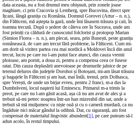
data aceasta, nu a fost drumul meu obișnuit, prin zonele joase
maghiare, ci prin Cracovia și Lemberg, spre Bucovina, direct spre
Ițcani, lângă granița cu România. Domnul Gorovei (Artur – n. n.),
din Fălticeni, mă aștepta la gară, unde îmi lăsasem trăsura şi caii, în
toamna trecută. După o ședere de câteva ore în Suceava, unde am
fost primiți cu căldură de cunoscutul folclorist şi protopop Marian
(Simion Florea – n. n.), am plecat, seara, prin Bunești, peste granița
românească, de care am trecut fără probleme, la Fălticeni. Cum mi-
am dorit să vizitez partea cea mai nordică a Moldovei încă din anul
trecut, lucru pe care nu l-am putut face atunci, din cauza vremii
ploioase, am pornit, a doua zi, pentru a compensa ceea ce fusese
ratat. Din cauza deplasării anevoioase pe drumurile jalnice de pe
terenul deluros din judeţele Dorohoi și Botoșani, mi-am lăsat trăsura
şi bagajele în Fălticeni și am luat, mai întâi, trenul, prin Dolhasca,
spre Verești, de unde un birjar evreu, pentru 2 franci, m-a dus la
Dumbrăveni, locul naşterii lui Eminescu. Primarul m-a trimis la
preot, pe care nu l-am găsit acasă, așa că nu am avut de ales şi a
trebuit să-mi petrec noaptea într-un han mizerabil din sat, unde a
trebuit să mă mulţumesc cu niște ouă și cu o cameră murdară, ca nu
îngăduie nici măcar gândul la odihnă. Dar, cu siguranță, am fost
compensat de materialul lingvistic abundent
[1]
, pe care puteam să-l
adun acolo, în restul timpului.