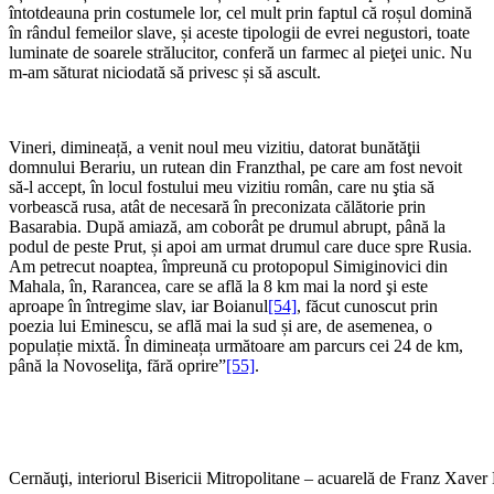
întotdeauna prin costumele lor, cel mult prin faptul că roșul domină
în rândul femeilor slave, și aceste tipologii de evrei negustori, toate
luminate de soarele strălucitor, conferă un farmec al pieţei unic. Nu
m-am săturat niciodată să privesc și să ascult.
Vineri, dimineață, a venit noul meu vizitiu, datorat bunătăţii
domnului Berariu, un rutean din Franzthal, pe care am fost nevoit
să-l accept, în locul fostului meu vizitiu român, care nu ştia să
vorbească rusa, atât de necesară în preconizata călătorie prin
Basarabia. După amiază, am coborât pe drumul abrupt, până la
podul de peste Prut, și apoi am urmat drumul care duce spre Rusia.
Am petrecut noaptea, împreună cu protopopul Simiginovici din
Mahala, în, Rarancea, care se află la 8 km mai la nord şi este
aproape în întregime slav, iar Boianul
[54]
, făcut cunoscut prin
poezia lui Eminescu, se află mai la sud și are, de asemenea, o
populație mixtă. În dimineața următoare am parcurs cei 24 de km,
până la Novoseliţa, fără oprire”
[55]
.
Cernăuţi, interiorul Bisericii Mitropolitane – acuarelă de Franz Xav