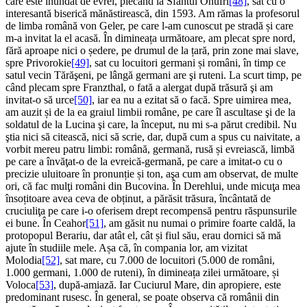
care este inundat de evrei, plecând la Sfântul Onufri
[48]
, sat cu o
interesantă biserică mănăstirească, din 1593. Am rămas la profesorul
de limba română von Geler, pe care l-am cunoscut pe stradă și care
m-a invitat la el acasă. În dimineața următoare, am plecat spre nord,
fără aproape nici o ședere, pe drumul de la țară, prin zone mai slave,
spre Privorokie
[49]
, sat cu locuitori germani și români, în timp ce
satul vecin Tărăşeni, pe lângă germani are şi ruteni. La scurt timp, pe
când plecam spre Franzthal, o fată a alergat după trăsură şi am
invitat-o să urce
[50]
, iar ea nu a ezitat să o facă. Spre uimirea mea,
am auzit și de la ea graiul limbii române, pe care îl ascultase şi de la
soldatul de la Lucina şi care, la început, nu mi s-a părut credibil. Nu
ştia nici să citească, nici să scrie, dar, după cum a spus cu naivitate, a
vorbit mereu patru limbi: română, germană, rusă și evreiască, limbă
pe care a învăţat-o de la evreică-germană, pe care a imitat-o ​​cu o
precizie uluitoare în pronunție și ton, aşa cum am observat, de multe
ori, că fac mulţi români din Bucovina. În Derehlui, unde micuţa mea
însoțitoare avea ceva de obținut, a părăsit trăsura, încântată de
cruciuliţa pe care i-o oferisem drept recompensă pentru răspunsurile
ei bune. În Ceahor
[51]
, am găsit nu numai o primire foarte caldă, la
protopopul Berariu, dar atât el, cât și fiul său, erau dornici să mă
ajute în studiile mele. Așa că, în compania lor, am vizitat
Molodia
[52]
, sat mare, cu 7.000 de locuitori (5.000 de români,
1.000 germani, 1.000 de ruteni), în dimineața zilei următoare, și
Voloca
[53]
, după-amiază. Iar Cuciurul Mare, din apropiere, este
predominant rusesc. În general, se poate observa că românii din