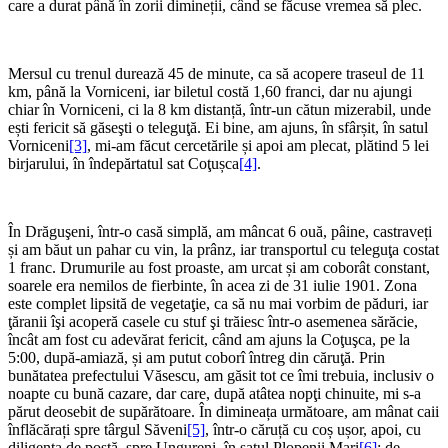
care a durat până în zorii dimineții, când se făcuse vremea să plec.
Mersul cu trenul durează 45 de minute, ca să acopere traseul de 11
km, până la Vorniceni, iar biletul costă 1,60 franci, dar nu ajungi
chiar în Vorniceni, ci la 8 km distanță, într-un cătun mizerabil, unde
ești fericit să găseşti o teleguţă. Ei bine, am ajuns, în sfârșit, în satul
Vorniceni
[3]
, mi-am făcut cercetările și apoi am plecat, plătind 5 lei
birjarului, în îndepărtatul sat Coţușca
[4]
.
În Drăguşeni, într-o casă simplă, am mâncat 6 ouă, pâine, castraveți
și am băut un pahar cu vin, la prânz, iar transportul cu teleguţa costat
1 franc. Drumurile au fost proaste, am urcat și am coborât constant,
soarele era nemilos de fierbinte, în acea zi de 31 iulie 1901. Zona
este complet lipsită de vegetaţie, ca să nu mai vorbim de păduri, iar
ţăranii îşi acoperă casele cu stuf şi trăiesc într-o asemenea sărăcie,
încât am fost cu adevărat fericit, când am ajuns la Coţuşca, pe la
5:00, după-amiază, și am putut coborî întreg din căruţă. Prin
bunătatea prefectului Văsescu, am găsit tot ce îmi trebuia, inclusiv o
noapte cu bună cazare, dar care, după atâtea nopţi chinuite, mi s-a
părut deosebit de supărătoare. În dimineața următoare, am mânat caii
înflăcărați spre târgul Săveni
[5]
, într-o căruță cu coș ușor, apoi, cu
diligenţa de poștă, spre Ungureni, în satul Plopenii Mari
[6]
; de