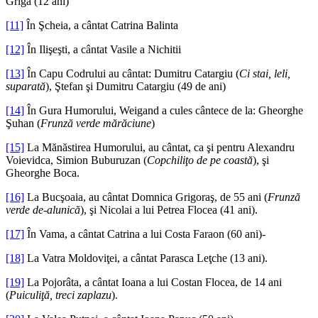
Griga (12 ani)
[11]
În Şcheia, a cântat Catrina Balinta
[12]
În Ilişeşti, a cântat Vasile a Nichitii
[13]
În Capu Codrului au cântat: Dumitru Catargiu (
Ci stai, leli,
suparată
), Ştefan şi Dumitru Catargiu (49 de ani)
[14]
În Gura Humorului, Weigand a cules cântece de la: Gheorghe
Şuhan (
Frunză verde mărăciune
)
[15]
La Mănăstirea Humorului, au cântat, ca şi pentru Alexandru
Voievidca, Simion Buburuzan (
Copchiliţo de pe coastă
), şi
Gheorghe Boca.
[16]
La Bucşoaia, au cântat Domnica Grigoraş, de 55 ani (
Frunză
verde de-alunică
), şi Nicolai a lui Petrea Flocea (41 ani).
[17]
În Vama, a cântat Catrina a lui Costa Faraon (60 ani)-
[18]
La Vatra Moldoviţei, a cântat Parasca Leţche (13 ani).
[19]
La Pojorâta, a cântat Ioana a lui Costan Flocea, de 14 ani
(
Puiculiţă, treci zaplazu
).