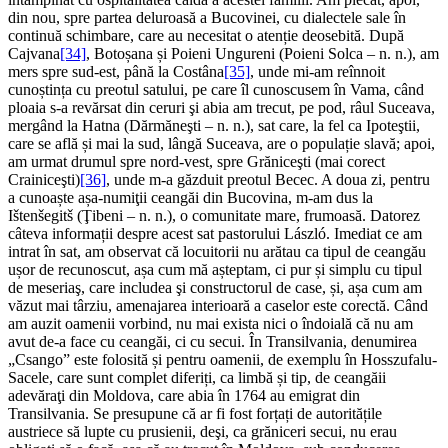
din nou, spre partea deluroasă a Bucovinei, cu dialectele sale în
continuă schimbare, care au necesitat o atenție deosebită. După
Cajvana
[34]
, Botoșana și Poieni Ungureni (Poieni Solca – n. n.), am
mers spre sud-est, până la Costâna
[35]
, unde mi-am reînnoit
cunoștința cu preotul satului, pe care îl cunoscusem în Vama, când
ploaia s-a revărsat din ceruri şi abia am trecut, pe pod, râul Suceava,
mergând la Hatna (Dărmăneşti – n. n.), sat care, la fel ca Ipoteştii,
care se află și mai la sud, lângă Suceava, are o populație slavă; apoi,
am urmat drumul spre nord-vest, spre Grăniceşti (mai corect
Crainiceşti)
[36]
, unde m-a găzduit preotul Becec. A doua zi, pentru
a cunoaște așa-numiţii ceangăi din Bucovina, m-am dus la
Ištenšegitš (Ţibeni – n. n.), o comunitate mare, frumoasă. Datorez
câteva informații despre acest sat pastorului László. Imediat ce am
intrat în sat, am observat că locuitorii nu arătau ca tipul de ceangău
ușor de recunoscut, așa cum mă așteptam, ci pur și simplu cu tipul
de meseriaş, care includea şi constructorul de case, și, așa cum am
văzut mai târziu, amenajarea interioară a caselor este corectă. Când
am auzit oamenii vorbind, nu mai exista nici o îndoială că nu am
avut de-a face cu ceangăi, ci cu secui. În Transilvania, denumirea
„Csango” este folosită și pentru oamenii, de exemplu în Hosszufalu-
Sacele, care sunt complet diferiți, ca limbă și tip, de ceangăii
adevăraţi din Moldova, care abia în 1764 au emigrat din
Transilvania. Se presupune că ar fi fost forțați de autoritățile
austriece să lupte cu prusienii, deşi, ca grăniceri secui, nu erau