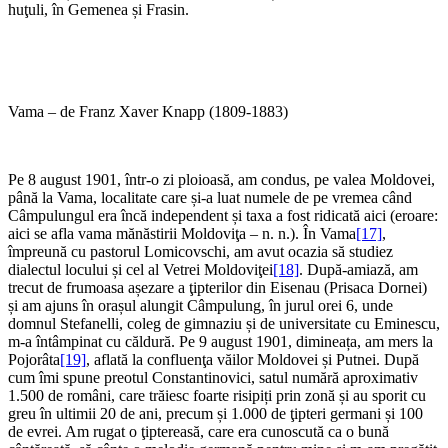
huţuli, în Gemenea și Frasin.
Vama – de Franz Xaver Knapp (1809-1883)
Pe 8 august 1901, într-o zi ploioasă, am condus, pe valea Moldovei,
până la Vama, localitate care și-a luat numele de pe vremea când
Câmpulungul era încă independent și taxa a fost ridicată aici (eroare:
aici se afla vama mănăstirii Moldoviţa – n. n.). În Vama
[17]
,
împreună cu pastorul Lomicovschi, am avut ocazia să studiez
dialectul locului și cel al Vetrei Moldoviţei
[18]
. După-amiază, am
trecut de frumoasa așezare a ţipterilor din Eisenau (Prisaca Dornei)
și am ajuns în orașul alungit Câmpulung, în jurul orei 6, unde
domnul Stefanelli, coleg de gimnaziu și de universitate cu Eminescu,
m-a întâmpinat cu căldură. Pe 9 august 1901, dimineața, am mers la
Pojorâta
[19]
, aflată la confluenţa văilor Moldovei și Putnei. După
cum îmi spune preotul Constantinovici, satul numără aproximativ
1.500 de români, care trăiesc foarte risipiți prin zonă și au sporit cu
greu în ultimii 20 de ani, precum și 1.000 de ţipteri germani și 100
de evrei. Am rugat o ţiptereasă, care era cunoscută ca o bună