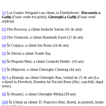
[1]
Lui Gustav Weigand i-au cântat, la Dumbrăveni:
Rucsanda a
Gafiţi
(
Foaie verde trii pelini
),
Gheorghi a Gafiţi
(
Foaie verdi
arţăraş
)
[2]
Din Bucecea, a cântat Iordachi Satcău (41 de ani))
[3]
Din Vorniceni, a cântat Haralamb Fasol (21 de ani)
[4]
În Coţuşca, a cântat Ion Rotar (24 de ani)
[5]
În Săveni a cântat Toadir Ilaş
[6]
În Plopenii Mari, a cântat Costachi Pintilei (10 ani)
[7]
În Hlipiceni, a cântat Gheorghe Căuneag (44 ani)
[8]
La Buneşti, au cântat Gheorghe Rus, vizitiul de 21 de ani (
La
crâşmă la Dorohoi
), Dumitru lui Nicolai Rusu (
Hai, copchilă, după
mine
),
[9]
În Bosanci, a cântat Gheorghe Mirăuţ (39 ani)
[10]
În Udeşti au cântat: D. Popovici (
Hai, Ileană, la poiană
), Iustin