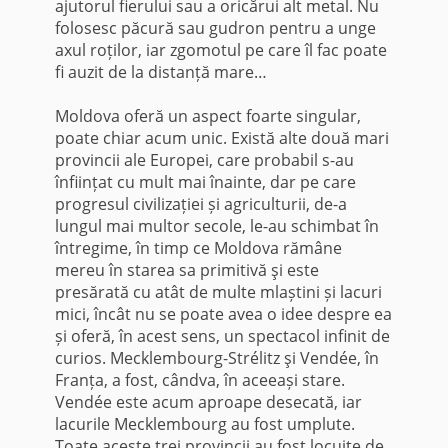
ajutorul fierului sau a oricărui alt metal. Nu
folosesc păcură sau gudron pentru a unge
axul roților, iar zgomotul pe care îl fac poate
fi auzit de la distanță mare…
Moldova oferă un aspect foarte singular,
poate chiar acum unic. Există alte două mari
provincii ale Europei, care probabil s-au
înființat cu mult mai înainte, dar pe care
progresul civilizației și agriculturii, de-a
lungul mai multor secole, le-au schimbat în
întregime, în timp ce Moldova rămâne
mereu în starea sa primitivă şi este
presărată cu atât de multe mlaștini și lacuri
mici, încât nu se poate avea o idee despre ea
și oferă, în acest sens, un spectacol infinit de
curios. Mecklembourg-Strélitz şi Vendée, în
Franța, a fost, cândva, în aceeași stare.
Vendée este acum aproape desecată, iar
lacurile Mecklembourg au fost umplute.
Toate aceste trei provincii au fost locuite de