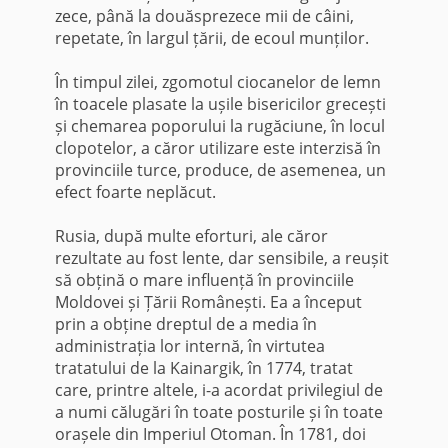
zece, până la douăsprezece mii de câini,
repetate, în largul țării, de ecoul munților.
În timpul zilei, zgomotul ciocanelor de lemn
în toacele plasate la ușile bisericilor grecești
și chemarea poporului la rugăciune, în locul
clopotelor, a căror utilizare este interzisă în
provinciile turce, produce, de asemenea, un
efect foarte neplăcut.
Rusia, după multe eforturi, ale căror
rezultate au fost lente, dar sensibile, a reușit
să obțină o mare influență în provinciile
Moldovei și Țării Românești. Ea a început
prin a obține dreptul de a media în
administrația lor internă, în virtutea
tratatului de la Kainargik, în 1774, tratat
care, printre altele, i-a acordat privilegiul de
a numi călugări în toate posturile și în toate
orașele din Imperiul Otoman. În 1781, doi