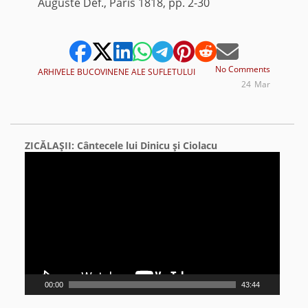
Auguste Def., Paris 1818, pp. 2-30
No Comments
ARHIVELE BUCOVINENE ALE SUFLETULUI
24
Mar
ZICĂLAŞII: Cântecele lui Dinicu şi Ciolacu
Video
Player
00:00
43:44