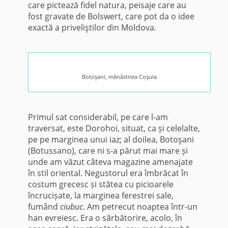
care pictează fidel natura, peisaje care au
fost gravate de Bolswert, care pot da o idee
exactă a priveliştilor din Moldova.
Botoşani, mănăstirea Coşula
Primul sat considerabil, pe care l-am
traversat, este Dorohoi, situat, ca și celelalte,
pe pe marginea unui iaz; al doilea, Botoşani
(Botussano), care ni s-a părut mai mare și
unde am văzut câteva magazine amenajate
în stil oriental. Negustorul era îmbrăcat în
costum grecesc și stătea cu picioarele
încrucișate, la marginea ferestrei sale,
fumând
ciubuc
. Am petrecut noaptea într-un
han evreiesc. Era o sărbătorire, acolo, în