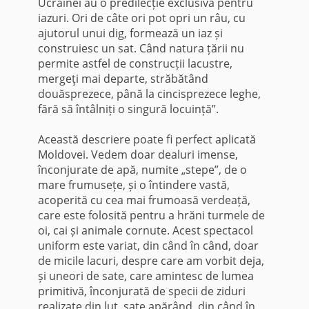
Ucrainei au o predilecție exclusivă pentru
iazuri. Ori de câte ori pot opri un râu, cu
ajutorul unui dig, formează un iaz și
construiesc un sat. Când natura țării nu
permite astfel de construcții lacustre,
mergeţi mai departe, străbătând
douăsprezece, până la cincisprezece leghe,
fără să întâlniți o singură locuință”.
Această descriere poate fi perfect aplicată
Moldovei. Vedem doar dealuri imense,
înconjurate de apă, numite „stepe”, de o
mare frumusețe, și o întindere vastă,
acoperită cu cea mai frumoasă verdeață,
care este folosită pentru a hrăni turmele de
oi, cai și animale cornute. Acest spectacol
uniform este variat, din când în când, doar
de micile lacuri, despre care am vorbit deja,
și uneori de sate, care amintesc de lumea
primitivă, înconjurată de specii de ziduri
realizate din lut, sate apărând, din când în