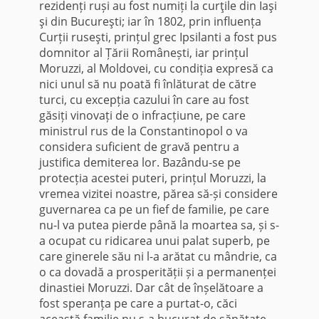
rezidenți ruși au fost numiți la curţile din Iaşi
şi din Bucureşti; iar în 1802, prin influența
Curții ruseşti, prințul grec Ipsilanti a fost pus
domnitor al Țării Românești, iar prințul
Moruzzi, al Moldovei, cu condiția expresă ca
nici unul să nu poată fi înlăturat de către
turci, cu excepția cazului în care au fost
găsiți vinovați de o infracțiune, pe care
ministrul rus de la Constantinopol o va
considera suficient de gravă pentru a
justifica demiterea lor. Bazându-se pe
protecția acestei puteri, prințul Moruzzi, la
vremea vizitei noastre, părea să-și considere
guvernarea ca pe un fief de familie, pe care
nu-l va putea pierde până la moartea sa, și s-
a ocupat cu ridicarea unui palat superb, pe
care ginerele său ni l-a arătat cu mândrie, ca
o ca dovadă a prosperității și a permanenței
dinastiei Moruzzi. Dar cât de înșelătoare a
fost speranța pe care a purtat-o, căci
această familie nu s-a bucurat de sănătate