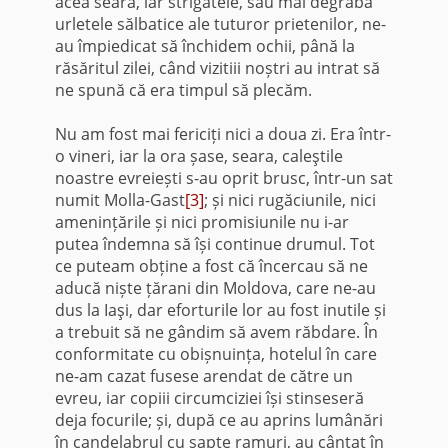
acea seară, iar strigătele, sau mai degrabă
urletele sălbatice ale tuturor prietenilor, ne-
au împiedicat să închidem ochii, până la
răsăritul zilei, când vizitiii noștri au intrat să
ne spună că era timpul să plecăm.
Nu am fost mai fericiți nici a doua zi. Era într-
o vineri, iar la ora șase, seara, caleştile
noastre evreiești s-au oprit brusc, într-un sat
numit Molla-Gast
[3]
; și nici rugăciunile, nici
amenințările și nici promisiunile nu i-ar
putea îndemna să își continue drumul. Tot
ce puteam obține a fost că încercau să ne
aducă niște țărani din Moldova, care ne-au
dus la Iaşi, ​​dar eforturile lor au fost inutile și
a trebuit să ne gândim să avem răbdare. În
conformitate cu obișnuința, hotelul în care
ne-am cazat fusese arendat de către un
evreu, iar copiii circumciziei își stinseseră
deja focurile; și, după ce au aprins lumânări
în candelabrul cu șapte ramuri, au cântat în