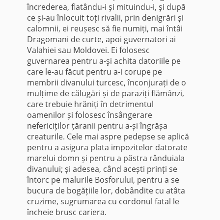
încrederea, flatându-i și mituindu-i, și după
ce și-au înlocuit toți rivalii, prin denigrări și
calomnii, ei reușesc să fie numiți, mai întâi
Dragomani de curte, apoi guvernatori ai
Valahiei sau Moldovei. Ei folosesc
guvernarea pentru a-şi achita datoriile pe
care le-au făcut pentru a-i corupe pe
membrii divanului turcesc, înconjurați de o
mulțime de călugări și de paraziți flămânzi,
care trebuie hrăniți în detrimentul
oamenilor și folosesc însângerare
nefericiților țăranii pentru a-și îngrășa
creaturile. Cele mai aspre pedepse se aplică
pentru a asigura plata impozitelor datorate
marelui domn și pentru a păstra rânduiala
divanului; și adesea, când acești prinți se
întorc pe malurile Bosforului, pentru a se
bucura de bogățiile lor, dobândite cu atâta
cruzime, sugrumarea cu cordonul fatal le
încheie brusc cariera.