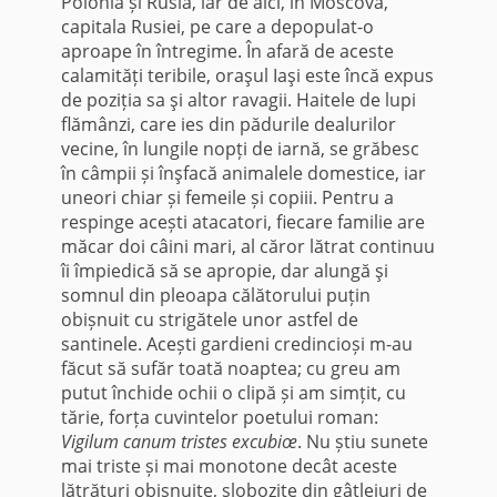
Polonia și Rusia, iar de aici, în Moscova,
capitala Rusiei, pe care a depopulat-o
aproape în întregime. În afară de aceste
calamități teribile, oraşul Iaşi este încă expus
de poziția sa şi altor ravagii. Haitele de lupi
flămânzi, care ies din pădurile dealurilor
vecine, în lungile nopți de iarnă, se grăbesc
în câmpii și înşfacă animalele domestice, iar
uneori chiar și femeile și copiii. Pentru a
respinge acești atacatori, fiecare familie are
măcar doi câini mari, al căror lătrat continuu
îi împiedică să se apropie, dar alungă şi
somnul din pleoapa călătorului puțin
obișnuit cu strigătele unor astfel de
santinele. Acești gardieni credincioși m-au
făcut să sufăr toată noaptea; cu greu am
putut închide ochii o clipă și am simțit, cu
tărie, forța cuvintelor poetului roman:
Vigilum canum tristes excubiœ
. Nu știu sunete
mai triste și mai monotone decât aceste
lătrături obișnuite, slobozite din gâtlejuri de