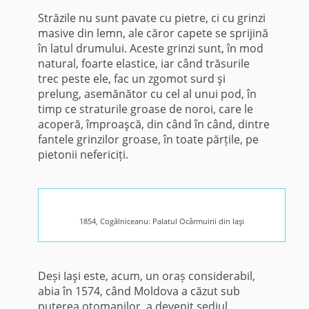
Străzile nu sunt pavate cu pietre, ci cu grinzi
masive din lemn, ale căror capete se sprijină
în latul drumului. Aceste grinzi sunt, în mod
natural, foarte elastice, iar când trăsurile
trec peste ele, fac un zgomot surd şi
prelung, asemănător cu cel al unui pod, în
timp ce straturile groase de noroi, care le
acoperă, împroaşcă, din când în când, dintre
fantele grinzilor groase, în toate părțile, pe
pietonii nefericiți.
1854, Cogălniceanu: Palatul Ocârmuirii din Iaşi
Deși Iaşi este, acum, un oraș considerabil,
abia în 1574, când Moldova a căzut sub
puterea otomanilor, a devenit sediul