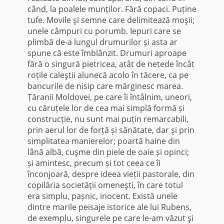
când, la poalele munților. Fără copaci. Puține
tufe. Movile şi semne care delimitează moşii;
unele câmpuri cu porumb. Iepuri care se
plimbă de-a lungul drumurilor și asta ar
spune că este îmblânzit. Drumuri aproape
fără o singură pietricea, atât de netede încât
roțile caleştii alunecă acolo în tăcere, ca pe
bancurile de nisip care mărginesc marea.
Țăranii Moldovei, pe care îi întâlnim, uneori,
cu căruțele lor de cea mai simplă formă și
construcție, nu sunt mai puțin remarcabili,
prin aerul lor de forță și sănătate, dar şi prin
simplitatea manierelor; poartă haine din
lână albă, cuşme din piele de oaie și opinci;
și amintesc, precum și tot ceea ce îi
înconjoară, despre ideea vieții pastorale, din
copilăria societății omeneşti, în care totul
era simplu, pașnic, inocent. Există unele
dintre marile peisaje istorice ale lui Rubens,
de exemplu, singurele pe care le-am văzut şi