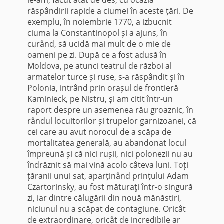
răspândirii rapide a ciumei în aceste țări. De
exemplu, în noiembrie 1770, a izbucnit
ciuma la Constantinopol și a ajuns, în
curând, să ucidă mai mult de o mie de
oameni pe zi. După ce a fost adusă în
Moldova, pe atunci teatrul de război al
armatelor turce și ruse, s-a răspândit şi în
Polonia, intrând prin orașul de frontieră
Kaminieck, pe Nistru, și am citit într-un
raport despre un asemenea rău groaznic, în
rândul locuitorilor și trupelor garnizoanei, că
cei care au avut norocul de a scăpa de
mortalitatea generală, au abandonat locul
împreună și că nici rușii, nici polonezii nu au
îndrăznit să mai vină acolo câteva luni. Toți
țăranii unui sat, aparținând prințului Adam
Czartorinsky, au fost măturaţi într-o singură
zi, iar dintre călugării din nouă mănăstiri,
niciunul nu a scăpat de contagiune. Oricât
de extraordinare, oricât de incredibile ar