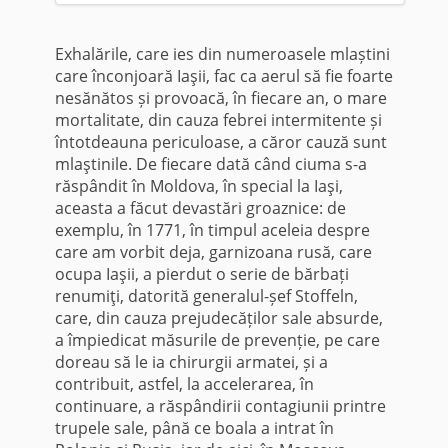
Exhalările, care ies din numeroasele mlaștini
care înconjoară Iaşii, fac ca aerul să fie foarte
nesănătos și provoacă, în fiecare an, o mare
mortalitate, din cauza febrei intermitente și
întotdeauna periculoase, a căror cauză sunt
mlaştinile. De fiecare dată când ciuma s-a
răspândit în Moldova, în special la Iaşi,
aceasta a făcut devastări groaznice: de
exemplu, în 1771, în timpul aceleia despre
care am vorbit deja, garnizoana rusă, care
ocupa Iaşii, a pierdut o serie de bărbați
renumiţi, datorită generalul-șef Stoffeln,
care, din cauza prejudecăților sale absurde,
a împiedicat măsurile de prevenție, pe care
doreau să le ia chirurgii armatei, și a
contribuit, astfel, la accelerarea, în
continuare, a răspândirii contagiunii printre
trupele sale, până ce boala a intrat în