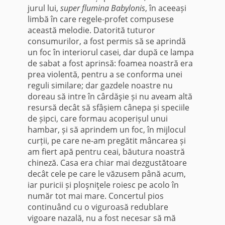
jurul lui,
super flumina Babylonis
, în aceeași
limbă în care regele-profet compusese
această melodie. Datorită tuturor
consumurilor, a fost permis să se aprindă
un foc în interiorul casei, dar după ce lampa
de sabat a fost aprinsă: foamea noastră era
prea violentă, pentru a se conforma unei
reguli similare; dar gazdele noastre nu
doreau să intre în cârdăşie și nu aveam altă
resursă decât să sfâșiem cânepa și speciile
de șipci, care formau acoperișul unui
hambar, și să aprindem un foc, în mijlocul
curții, pe care ne-am pregătit mâncarea și
am fiert apă pentru ceai, băutura noastră
chineză. Casa era chiar mai dezgustătoare
decât cele pe care le văzusem până acum,
iar puricii și ploşniţele roiesc pe acolo în
număr tot mai mare. Concertul pios
continuând cu o viguroasă redublare
vigoare nazală, nu a fost necesar să mă