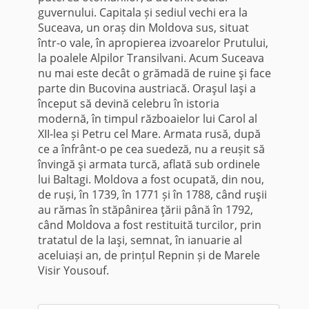
guvernului. Capitala și sediul vechi era la
Suceava, un oraș din Moldova sus, situat
într-o vale, în apropierea izvoarelor Prutului,
la poalele Alpilor Transilvani. Acum Suceava
nu mai este decât o grămadă de ruine şi face
parte din Bucovina austriacă. Oraşul Iaşi a
început să devină celebru în istoria
modernă, în timpul războaielor lui Carol al
XII-lea și Petru cel Mare. Armata rusă, după
ce a înfrânt-o pe cea suedeză, nu a reușit să
învingă şi armata turcă, aflată sub ordinele
lui Baltagi. Moldova a fost ocupată, din nou,
de ruși, în 1739, în 1771 și în 1788, când ruşii
au rămas în stăpânirea ţării până în 1792,
când Moldova a fost restituită turcilor, prin
tratatul de la Iaşi, semnat, în ianuarie al
aceluiași an, de prințul Repnin și de Marele
Visir Yousouf.