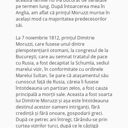
pe termen lung. După întoarcerea mea în
Anglia, am aflat că prințul Moruzzi murise în
același mod ca majoritatea predecesorilor
săi.
La 7 noiembrie 1812, prințul Dimitrie
Moruzzi, care fusese unul dintre
plenipotențiarii otomani, la congresul de la
Bucureşti, care au semnat tratatul de pace
cu Rusia, a fost decapitat la Schumla, sediul
marelui vizir, în conformitate cu ordinele
Marelui Sultan. Se pare că atașamentul său
cunoscut față de Rusia, căreia îi fusese
întotdeauna un partizan zelos, a fost cauza
principală a morții sale. Aceasta a fost soarta
lui Dimitrie Moruzzi și așa este întotdeauna
destinul acestor oameni intriganți, fără
credință și fără onoare, gospodarii greci.
După ce petrec ani întregi, târându-se prin
curtea vizirilor turci, după ce le câștigă