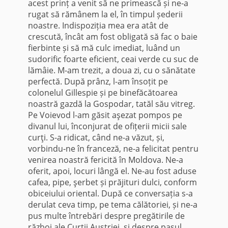
acest prinț a venit să ne primească și ne-a
rugat să rămânem la el, în timpul șederii
noastre. Indispoziția mea era atât de
crescută, încât am fost obligată să fac o baie
fierbinte și să mă culc imediat, luând un
sudorific foarte eficient, ceai verde cu suc de
lămâie. M-am trezit, a doua zi, cu o sănătate
perfectă. După prânz, l-am însoțit pe
colonelul Gillespie și pe binefăcătoarea
noastră gazdă la Gospodar, tatăl său vitreg.
Pe Voievod l-am găsit aşezat pompos pe
divanul lui, înconjurat de ofițerii micii sale
curţi. S-a ridicat, când ne-a văzut, și,
vorbindu-ne în franceză, ne-a felicitat pentru
venirea noastră fericită în Moldova. Ne-a
oferit, apoi, locuri lângă el. Ne-au fost aduse
cafea, pipe, şerbet și prăjituri dulci, conform
obiceiului oriental. După ce conversația s-a
derulat ceva timp, pe tema călătoriei, și ne-a
pus multe întrebări despre pregătirile de
război ale Curții Austriei, și despre pasul