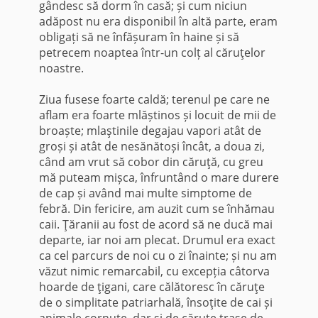
gândesc să dorm în casă; și cum niciun
adăpost nu era disponibil în altă parte, eram
obligați să ne înfășuram în haine și să
petrecem noaptea într-un colț al căruţelor
noastre.
Ziua fusese foarte caldă; terenul pe care ne
aflam era foarte mlăștinos și locuit de mii de
broaște; mlaştinile degajau vapori atât de
groși și atât de nesănătoși încât, a doua zi,
când am vrut să cobor din căruţă, cu greu
mă puteam mișca, înfruntând o mare durere
de cap și având mai multe simptome de
febră. Din fericire, am auzit cum se înhămau
caii. Ţăranii au fost de acord să ne ducă mai
departe, iar noi am plecat. Drumul era exact
ca cel parcurs de noi cu o zi înainte; și nu am
văzut nimic remarcabil, cu excepția câtorva
hoarde de ţigani, care călătoresc în căruţe
de o simplitate patriarhală, însoţite de cai și
animale cornute, dar și de căruțe trase de