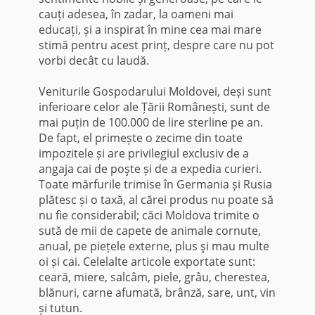
cauți adesea, în zadar, la oameni mai
educați, și a inspirat în mine cea mai mare
stimă pentru acest prinț, despre care nu pot
vorbi decât cu laudă.
Veniturile Gospodarului Moldovei, deși sunt
inferioare celor ale Țării Românești, sunt de
mai puțin de 100.000 de lire sterline pe an.
De fapt, el primește o zecime din toate
impozitele și are privilegiul exclusiv de a
angaja cai de poşte și de a expedia curieri.
Toate mărfurile trimise în Germania și Rusia
plătesc și o taxă, al cărei produs nu poate să
nu fie considerabil; căci Moldova trimite o
sută de mii de capete de animale cornute,
anual, pe piețele externe, plus şi mau multe
oi și cai. Celelalte articole exportate sunt:
ceară, miere, salcâm, piele, grâu, cherestea,
blănuri, carne afumată, brânză, sare, unt, vin
și tutun.