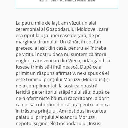
Iași, în 1818 – acuarelă de Adam Neale
La patru mile de Iaşi, am văzut un alai
ceremonial al Gospodarului Moldovei, care
era oprit la ușa unei case de țară, de pe
marginea drumului. Un tânăr, în costum
grecesc, a ieșit din casă, pentru a-l întreba
pe vizitiul nostru dacă nu suntem călătorii
englezi, care veneau din Viena, adăugând că
fusese trimis să-i întâlnească. După ce a
primit un răspuns afirmativ, ne-a spus că el
este trimisul prințului Moruzzi (Mourousi) și
ne-a complimentat, la sosirea noastră
fericită pe teritoriul stăpânului său; după ce
ne-a oferit niște băuturi răcoritoare, a dorit
ca noi să coborâm din căruţă pentru a intra
în trăsura prințului. Am fost duși în curtea
palatului prințului Alexandru Moruzzi,
nepotul și ginerele Gospodarului. Însuși