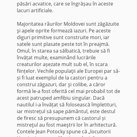
păsări acvatice, care se îngrășau în aceste
lacuri artificiale.
Majoritatea râurilor Moldovei sunt zăgăzuite
şi apele oprite formează iazuri. Pe aceste
diguri primitive sunt construite mori, iar
satele sunt plasate peste tot în preajmă.
Omul, în starea sa sălbatică, trebuie să fi
învățat multe, examinând lucrările
creaturilor așezate mult sub el, în scara
ființelor. Vechile populaţii ale Europei par să-
și fi luat exemplul de la castori pentru a
construi zăgazuri, dar şi colibe, a căror
formă le-a fost oferită cel mai probabil tot de
acest patruped amfibiu singular. Dacă
nautilul i-a învățat să folosească împletituri,
iar mistrețul să sape pământul, este destul
de firesc să presupunem că castorul și
mistreţul au fost maeştrii lor în arhitectură.
Contele Jean Potocky spune că „locuitorii