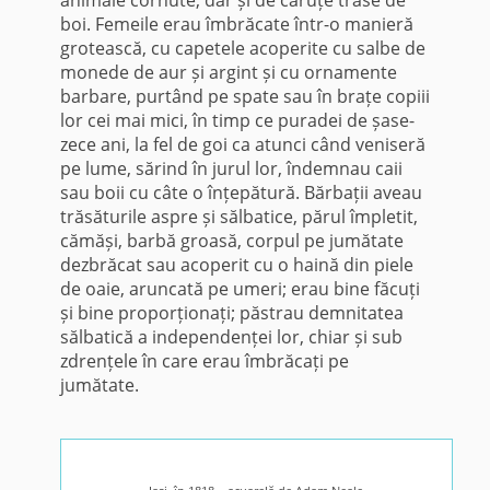
boi. Femeile erau îmbrăcate într-o manieră
grotească, cu capetele acoperite cu salbe de
monede de aur și argint și cu ornamente
barbare, purtând pe spate sau în brațe copiii
lor cei mai mici, în timp ce puradei de șase-
zece ani, la fel de goi ca atunci când veniseră
pe lume, sărind în jurul lor, îndemnau caii
sau boii cu câte o înțepătură. Bărbații aveau
trăsăturile aspre și sălbatice, părul împletit,
cămăși, barbă groasă, corpul pe jumătate
dezbrăcat sau acoperit cu o haină din piele
de oaie, aruncată pe umeri; erau bine făcuți
și bine proporționați; păstrau demnitatea
sălbatică a independenței lor, chiar și sub
zdrențele în care erau îmbrăcați pe
jumătate.