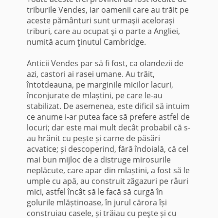
triburile Vendes, iar oamenii care au trăit pe
aceste pământuri sunt urmaşii acelorași
triburi, care au ocupat şi o parte a Angliei,
numită acum ţinutul Cambridge.
Anticii Vendes par să fi fost, ca olandezii de
azi, castori ai rasei umane. Au trăit,
întotdeauna, pe marginile micilor lacuri,
înconjurate de mlaștini, pe care le-au
stabilizat. De asemenea, este dificil să intuim
ce anume i-ar putea face să prefere astfel de
locuri; dar este mai mult decât probabil că s-
au hrănit cu pește și carne de păsări
acvatice; și descoperind, fără îndoială, că cel
mai bun mijloc de a distruge mirosurile
neplăcute, care apar din mlaștini, a fost să le
umple cu apă, au construit zăgazuri pe râuri
mici, astfel încât să le facă să curgă în
golurile mlăștinoase, în jurul cărora își
construiau casele, și trăiau cu peşte și cu