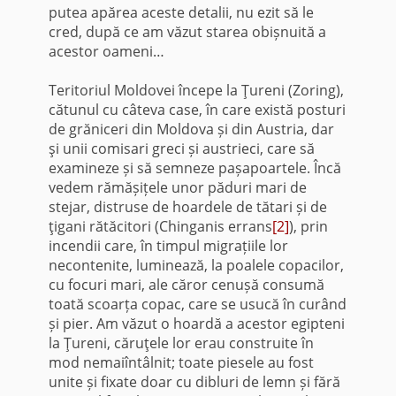
putea apărea aceste detalii, nu ezit să le
cred, după ce am văzut starea obișnuită a
acestor oameni…
Teritoriul Moldovei începe la Ţureni (Zoring),
cătunul cu câteva case, în care există posturi
de grăniceri din Moldova și din Austria, dar
şi unii comisari greci și austrieci, care să
examineze și să semneze pașapoartele. Încă
vedem rămășițele unor păduri mari de
stejar, distruse de hoardele de tătari și de
ţigani rătăcitori (Chinganis errans
[2]
), prin
incendii care, în timpul migrațiile lor
necontenite, luminează, la poalele copacilor,
cu focuri mari, ale căror cenușă consumă
toată scoarța copac, care se usucă în curând
și pier. Am văzut o hoardă a acestor egipteni
la Ţureni, căruţele lor erau construite în
mod nemaiîntâlnit; toate piesele au fost
unite și fixate doar cu dibluri de lemn și fără