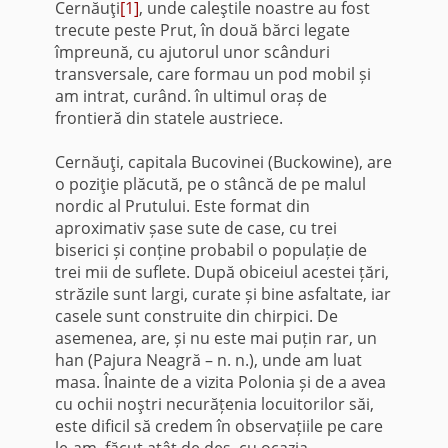
Cernăuţi
[1]
, unde caleştile noastre au fost
trecute peste Prut, în două bărci legate
împreună, cu ajutorul unor scânduri
transversale, care formau un pod mobil și
am intrat, curând. în ultimul oraș de
frontieră din statele austriece.
Cernăuţi, capitala Bucovinei (Buckowine), are
o poziţie plăcută, pe o stâncă de pe malul
nordic al Prutului. Este format din
aproximativ șase sute de case, cu trei
biserici și conține probabil o populație de
trei mii de suflete. După obiceiul acestei țări,
străzile sunt largi, curate și bine asfaltate, iar
casele sunt construite din chirpici. De
asemenea, are, și nu este mai puțin rar, un
han (Pajura Neagră – n. n.), unde am luat
masa. Înainte de a vizita Polonia și de a avea
cu ochii noştri necurățenia locuitorilor săi,
este dificil să credem în observațiile pe care
le-am, făcut atât de des, cu ocazia