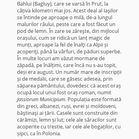
Bahlui (Bagluy), care se varsă în Prut, la
câțiva kilometri mai jos. Acest deal al Iaşilor
se întinde pe aproape o milă, de-a lungul
malurilor râului, peste care a fost făcut un
pod de lemn. În zare se zăreşte, din mijlocul
orașului, cum se ridică un lanț magic de
munți, aproape la fel de înalţi ca Alpii și
acoperiţi, până la vârfuri, de păduri superbe.
În multe locuri am văzut mormane de
zăpadă, pe înălțimi, care încă nu s-au topit,
deși era august. Un număr mare de inscripții
și de medalii, care se găsesc adesea, prin
săparea pământului, dovedesc că acest oraș
ocupă locul unui fost oraș roman, numit
Jassiorum Municipium
. Populația este formată
din greci, albanezi, ruși, evrei și moldoveni,
băştinaşi ai țării. Casele sunt construite din
cărămizi, lemn și lut; cele ale săracilor sunt
acoperite cu trestie, iar cele ale bogaților, cu
șipci, ca în Polonia.