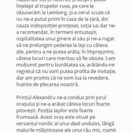
înțelept al trupelor ruse, pe care le
văzuserăm la Lemberg, și-a cerut scuze că
nu ne-a putut primi în casa de la țară, din
cauza indispoziției prințesei, soția sa; dar ne-
a recomandat, în termeni entuziaşti,
ospitalitatea unui ginere al său și ne-a rugat
să ne prelungim șederea la Iaşi cu câteva
zile, pentru a ne putea arăta, în împrejurimi,
câteva locuri care meritau să fie văzute. I-am
mulțumit pentru bunătatea sa, arătându-ne
regretul că nu vom putea profita de invitaţie,
dar am promis că ne vom lua la revedere,
înainte de plecarea noastră.
Prințul Alexandru ne-a condus prin jurul
orașului și ne-a arătat câteva locuri foarte
pitorești. Poziția Iaşilor este foarte
frumoasă. Acest oraș este situat pe
versantul nordic al unui deal unduios, lângă
malurile mlăștinoase ale unui râu mic, numit