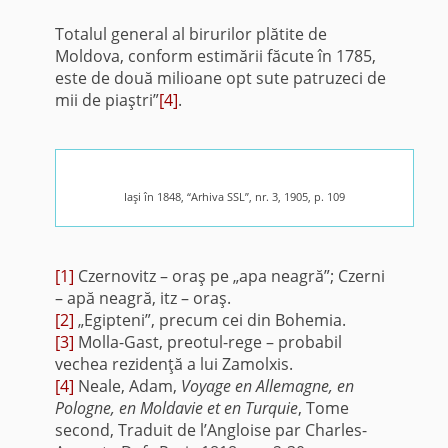
Totalul general al birurilor plătite de
Moldova, conform estimării făcute în 1785,
este de două milioane opt sute patruzeci de
mii de piaştri”
[4]
.
Iaşi în 1848, “Arhiva SSL”, nr. 3, 1905, p. 109
[1]
Czernovitz – oraş pe „apa neagră”; Czerni
– apă neagră, itz – oraş.
[2]
„Egipteni”, precum cei din Bohemia.
[3]
Molla-Gast, preotul-rege – probabil
vechea rezidenţă a lui Zamolxis.
[4]
Neale, Adam,
Voyage en Allemagne, en
Pologne, en Moldavie et en Turquie
, Tome
second, Traduit de l’Angloise par Charles-