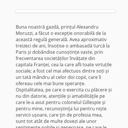
Buna noastră gazdă, prințul Alexandru
Moruzzi, a făcut o excepție onorabilă de la
această regulă generală. Avea aproximativ
treizeci de ani, însoțise o ambasadă turcă la
Paris și dobândise cunoștințe vaste, prin
frecventarea societăților învățate din
capitala Franței, cea la care afli toate virtuțile
sociale; a fost cel mai afectuos dintre soți și
un tată mândru al celor doi copii, care îi
ofereau cele mai bune speranțe.
Ospitalitatea, pe care o exercita cu plăcere și
nu din datorie, atențiile și amabilităţile pe
care le-a avut pentru colonelul Gillespie și
pentru mine, recunoștinţa lui pentru niște
servicii ușoare, care ţin de profesia mea,
sunt tot atât de multe dovezi ale unor
sentimente nobile și generoase, pe care le