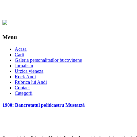
Menu
Acasa
Carti
Galeria personalitatilor bucovinene
Jurnalism
Urzica vieneza
Rock Andi
Rubrica lui Andi
Contact
Categorii
1900: Bancrotatul politicastru Mustatză