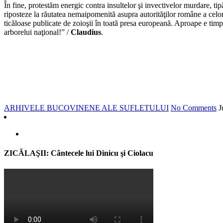
În fine, protestăm energic contra insultelor şi invectivelor murdare, ti
riposteze la răutatea nemaipomenită asupra autorităţilor române a celo
ticăloase publicate de zoioşii în toată presa europeană. Aproape e timpu
arborelui naţional!” /
Claudius
.
ARHIVELE BUCOVINENE ALE SUFLETULUI
No Comments
J
ZICĂLAŞII: Cântecele lui Dinicu şi Ciolacu