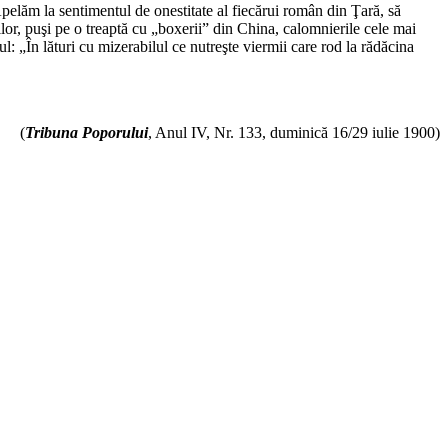
 Apelăm la sentimentul de onestitate al fiecărui român din Ţară, să
or, puşi pe o treaptă cu „boxerii” din China, calomnierile cele mai
l: „În lături cu mizerabilul ce nutreşte viermii care rod la rădăcina
(
Tribuna Poporului
, Anul IV, Nr. 133, duminică 16/29 iulie 1900)