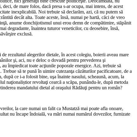
litice, nici generaţii bine crescute politiceşte. Deocamdată, nu
fi, deci, de mare folos, dacă presa s-ar ocupa, mai intens, de acest
acitate inexplicabilă. Noi trebuie să declarăm, azi, că nu putem să
crântită decât alta. Toate aceste, însă, numai pe hartă, căci de vreo
endinţă, anume donchijotismul unui erou demn de compătimire, stă­pânit
mai degradante, înaintea tuturor veneticilor, cu deosebire, însă,
săvârşire exclusă.
 de rezultatul alegerilor dietale, în acest colegiu, boierii aveau mare
mânilor şi, aci, nu e deloc o dovadă pentru prevederea şi
, au împiedicat toate acţiunile poporale energice. Azi, trebuie să
. Trebue să te pună în uimire cutezanţa căzăturilor pacificatoare, de a
, după сe i-a folosit bine, uşa înainte nasului, scheaună, acum, la
gelul naţionaliștior revoltaţi cearcă a scăpa, punându-le, după metoda
 pretinderea mandatului dietal al oraşului Rădăuţi pentru un român?
eilor, la care numai un falit ca Mustatză mai poate afla onoare,
rezultat nu încape îndoială, va mări numai numărul dovezilor, furnizate