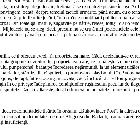
in infectul său organ „Bukowinaer Post”, că Bucovina nu posedă talente po
odată, acest drept de judecare, trebuia să se excepteze pe sine însuşi. Ar 
e convingem, odată, despre temeiul tacticii urmărite, până acum, cu o ten
a de urât prin felurite jucării, în formă de combinaţii politice, una mai s
rbă! Din toate galimatiile, zugrăvite pe hârtie, reiese, totuşi, clar o t
. Mijloacele nu se aleg, deci, precum nu se cruţă nici pocloanelele cele 
u putut vindeca până acum, această patimă scârboasă, o curățire este cu de
*
rijin, ce îl ofereau evreii, în proprietatea mare. Căci, deeizându-se evreii
ecenta grupare a evreilor din proprietatea mare, ce urmăreşte izolarea ro
sului pur personal, bazat pe încrederea neţărmurită, la un element ticălos
 patria lor, stăruie, din răsputeri, la promovarea slavismului în Bucovina
ajuns, de fapt, între ciocan şi nicovală, căci, închizându-le Bourguignon
ţin în ce priveşte îndeplinirea condiţiunilor ruşinosului pact, iar de fla
ai spiritele. Căci ce alta este, decât o himeră, în actualele împrejarări,
*
deci, rodomontadele tipărite în organul „Bukowinaer Post”, la adresa evr
ităţi ce constituie demnitatea de om? Alegerea din Rădăuţi, asupra cărei 
i insuficienţă.
*