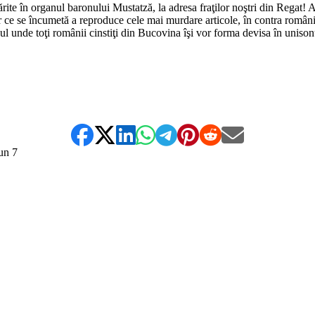
părite în organul baronului Mustatză, la adresa fraţilor noştri din Regat!
r ce se încumetă a reproduce cele mai murdare articole, în contra românil
l unde toţi românii cinstiţi din Bucovina îşi vor forma devisa în unisonu
*
un
7