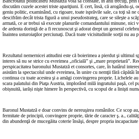
Bancrotatul politicastru Mustatză voia să constate, în anii trecuţi, pr
discutăm cuzele acestei triste apariţiuni. E cert, însă, că arogându-şi, 
geniu politic, examinând, cu rigoare, toate isprăvile sale, ca toţi să n
descifrăm decât trista figură a unui pseudostrateg, care se sileşte a scăp
armată, ce ar trebui să execute planurile comandantului minune, nici vo
de ardenta dorinţă de a fi recunoscut şi adorat drept un general celebru
înaintea usturoiaţilor perciunaţi. Dacă toate vicisitudinile sorţii nu a
Rezultatul nemernicei atitudini este că boierimea a pierdut şi ultimul sp
interes să nu se strice cu evreimea „oficială” şi „mare proprietară”. R
perspicacitatea baronului Mustatză et consortes, care, în hatârul intere
asistăm la spectacolul unde evreimea, în unire cu nemţii fără căpătâi în
continua cu toate acestea şi a amăgi convingerea proprie. Lichelele au 
scara palatului din Piaţa Austria, implorând milă ingratului paşă, cel pu
obișnuită, iarăși nişte himere în perspectivă, cu scopul de a linişti num
Baronul Mustatză e doar convins de nereuşirea românilor. Ce sсор au, 
fermitate de principii, convingere proprie, tărie de caracter ş. a., cal
din abundenţă de mucegăita coterie însăşi, despre propria incapacitate ş