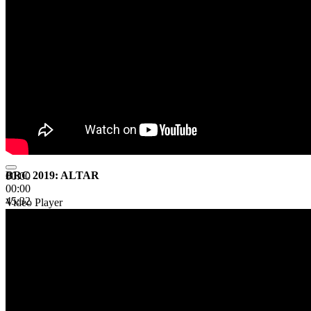
BRC 2019: ALTAR
00:00
00:00
45:32
Video Player