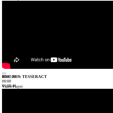
BRC 2019: TESSERACT
00:00:00
00:00
01:08:41
Video Player