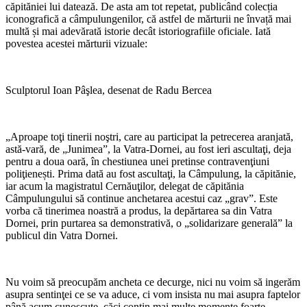
căpităniei lui datează. De asta am tot repetat, publicând colecția
iconografică a câmpulungenilor, că astfel de mărturii ne învață mai
multă și mai adevărată istorie decât istoriografiile oficiale. Iată
povestea acestei mărturii vizuale:
Sculptorul Ioan Pâşlea, desenat de Radu Bercea
„Aproape toţi tinerii noştri, care au participat la petrecerea aranjată,
astă-vară, de „Junimea”, la Vatra-Dornei, au fost ieri ascultaţi, deja
pentru a doua oară, în chestiunea unei pretinse contravenţiuni
poliţienești. Prima dată au fost ascultaţi, la Câmpulung, la căpitănie,
iar acum la magistratul Cernăuţilor, delegat de căpitănia
Câmpulungului să continue anchetarea acestui caz „grav”. Este
vorba că tinerimea noastră a produs, la depărtarea sa din Vatra
Dornei, prin purtarea sa demonstrativă, o „solidarizare generală” la
publicul din Vatra Dornei.
Nu voim să preocupăm ancheta ce decurge, nici nu voim să ingerăm
asupra sentinţei ce se va aduce, ci vom insista nu mai asupra faptelor
până acum cunoscute, căci conţin mai multe momente foarte