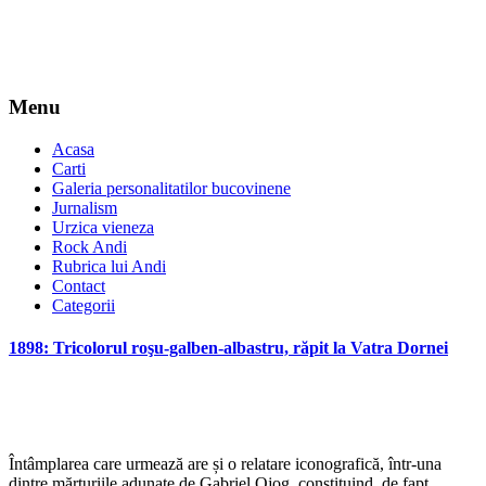
Menu
Acasa
Carti
Galeria personalitatilor bucovinene
Jurnalism
Urzica vieneza
Rock Andi
Rubrica lui Andi
Contact
Categorii
1898: Tricolorul roşu-galben-albastru, răpit la Vatra Dornei
Întâmplarea care urmează are și o relatare iconografică, într-una
dintre mărturiile adunate de Gabriel Ojog, constituind, de fapt,