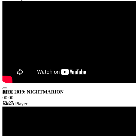
BRC 2019: NIGHTMARION
00:00
00:00
52:27
Video Player