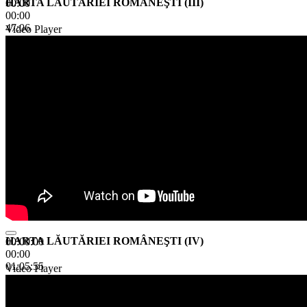
HARTA LĂUTĂRIEI ROMÂNEŞTI (III)
00:00
00:00
47:06
Video Player
HARTA LĂUTĂRIEI ROMÂNEŞTI (IV)
00:00:00
00:00
01:05:55
Video Player