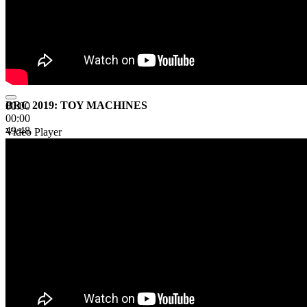
BRC 2019: TOY MACHINES
00:00
00:00
49:48
Video Player