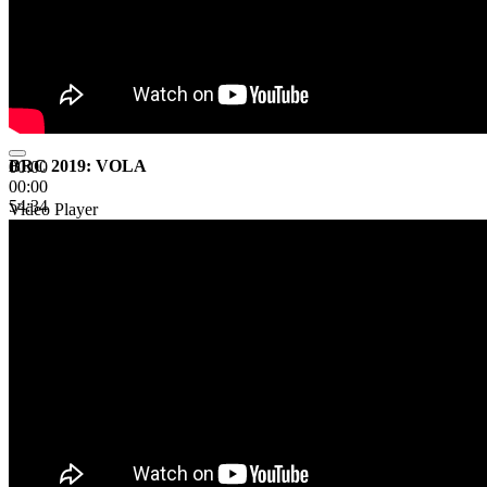
BRC 2019: VOLA
00:00
00:00
54:34
Video Player