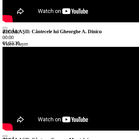
ZICĂLAŞII: Cântecele lui Gheorghe A. Dinicu
00:00:00
00:00
01:03:35
Video Player