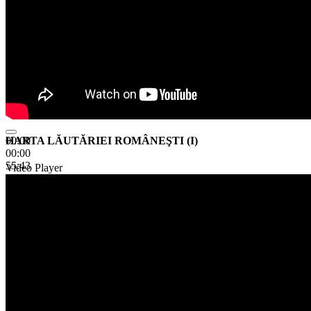
HARTA LĂUTĂRIEI ROMÂNEŞTI (I)
00:00
00:00
55:43
Video Player