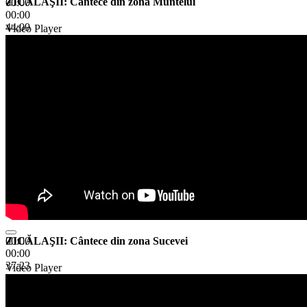
ZICĂLAŞII: Cântece din zona Muntelui
00:00
00:00
44:09
Video Player
ZICĂLAŞII: Cântece din zona Sucevei
00:00
00:00
37:23
Video Player