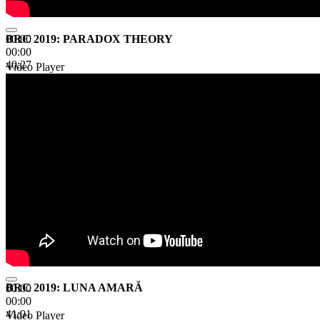
BRC 2019: PARADOX THEORY
00:00
00:00
40:27
Video Player
BRC 2019: LUNA AMARĂ
00:00
00:00
41:01
Video Player