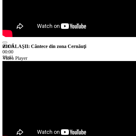
ZICĂLAŞII: Cântece din zona Cernăuţi
00:00
00:00
39:41
Video Player