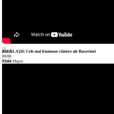
ZICĂLAŞII: Cele mai frumoase cântece ale Bucovinei
00:00
00:00
43:44
Video Player