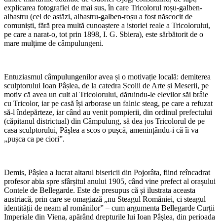
explicarea fotografiei de mai sus, în care Tricolorul roșu-galben-
albastru (cel de astăzi, albastru-galben-roșu a fost născocit de
comuniști, fără prea multă cunoaștere a istoriei reale a Tricolorului,
pe care a narat-o, tot prin 1898, I. G. Sbiera), este sărbătorit de o
mare mulțime de câmpulungeni.
Entuziasmul câmpulungenilor avea și o motivație locală: demiterea
sculptorului Ioan Pâșlea, de la catedra Școlii de Arte și Meserii, pe
motiv că avea un cult al Tricolorului, dăruindu-le elevilor săi brâie
cu Tricolor, iar pe casă își arborase un falnic steag, pe care a refuzat
să-l îndepărteze, iar când au venit pompierii, din ordinul prefectului
(căpitanul districtual) din Câmpulung, să dea jos Tricolorul de pe
casa sculptorului, Pâșlea a scos o pușcă, amenințându-i că îi va
„pușca ca pe ciori”.
Demis, Pâșlea a lucrat altarul bisericii din Pojorâta, fiind reîncadrat
profesor abia spre sfârșitul anului 1905, când vine prefect al orașului
Contele de Bellegarde. Este de presupus că și ilustrata aceasta
austriacă, prin care se omagiază „nu Steagul României, ci steagul
identității de neam al românilor” – cum argumenta Bellegarde Curții
Imperiale din Viena, apărând drepturile lui Ioan Pâșlea, din perioada