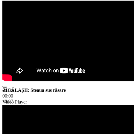
ZICĂLAŞII: Steaua sus răsare
00:00
00:00
40:37
Video Player