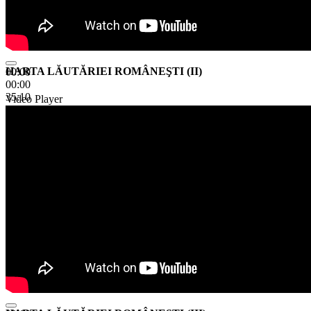
HARTA LĂUTĂRIEI ROMÂNEŞTI (II)
00:00
00:00
35:10
Video Player