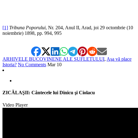
[1]
Tribuna Poporului
, Nr. 204, Anul II, Arad, joi 29 octombrie (10
noiembrie) 1898, pp. 994, 995
ARHIVELE BUCOVINENE ALE SUFLETULUI
,
Aşa vă place
Istoria?
No Comments
Mar
10
ZICĂLAŞII: Cântecele lui Dinicu şi Ciolacu
Video Player