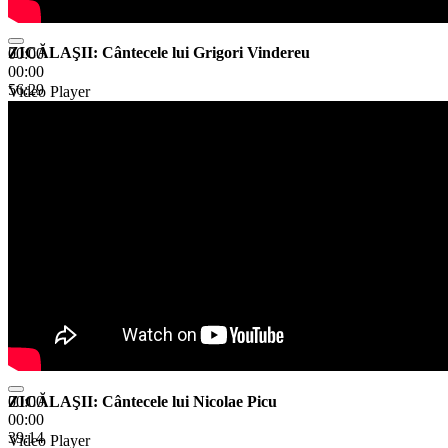
ZICĂLAŞII: Cântecele lui Grigori Vindereu
00:00
00:00
56:29
Video Player
ZICĂLAŞII: Cântecele lui Nicolae Picu
00:00
00:00
39:14
Video Player