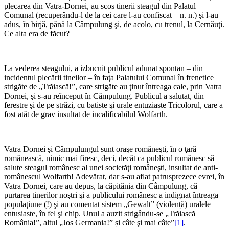
plecarea din Vatra-Dornei, au scos tinerii steagul din Palatul
Comunal (recuperându-l de la cei care l-au confiscat – n. n.) şi l-au
adus, în birjă, până la Câmpulung şi, de acolo, cu trenul, la Cernăuţi.
Ce alta era de făcut?
La vederea steagului, a izbucnit publicul adunat spontan – din
incidentul plecării tineilor – în faţa Palatului Comunal în frenetice
strigăte de „Trăiască!”, care strigăte au ţinut întreaga cale, prin Vatra
Dornei, şi s-au reînceput în Câmpulung. Publicul a salutat, din
ferestre şi de pe străzi, cu batiste şi urale entuziaste Tricolorul, care a
fost atât de grav insultat de incalificabilul Wolfarth.
Vatra Dornei şi Câmpulungul sunt oraşe româneşti, în o ţară
românească, nimic mai firesc, deci, decât ca publicul românesc să
salute steagul românesc al unei societăţi româneşti, insultat de anti-
românescul Wolfarth! Adevărat, dar s-au aflat patrusprezece evrei, în
Vatra Dornei, care au depus, la căpitănia din Câmpulung, că
purtarea tinerilor noştri şi a publicului românesc a indignat întreaga
populaţiune (!) şi au comentat sistem „Gewalt” (violență) uralele
entusiaste, în fel şi chip. Unul a auzit strigându-se „Trăiască
România!”, altul „Jos Germania!” și câte şi mai câte”
[1]
.