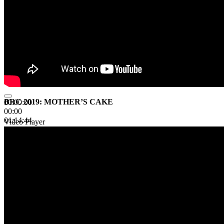
BRC 2019: MOTHER’S CAKE
00:00:00
00:00
01:14:44
Video Player