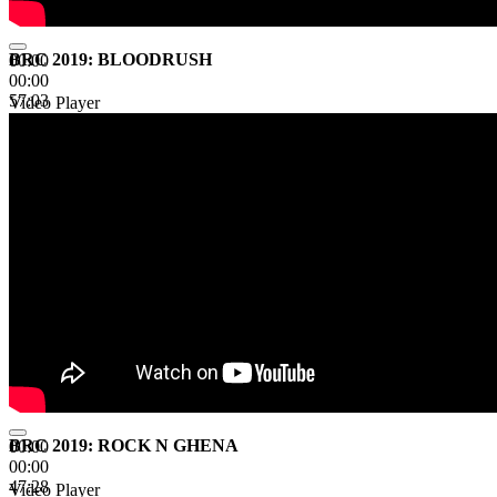
BRC 2019: BLOODRUSH
00:00
00:00
57:03
Video Player
BRC 2019: ROCK N GHENA
00:00
00:00
47:28
Video Player