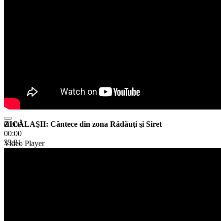
ZICĂLAŞII: Cântece din zona Rădăuţi şi Siret
00:00
00:00
33:31
Video Player