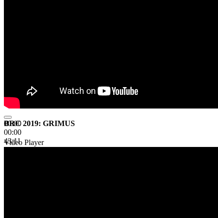
BRC 2019: GRIMUS
00:00
00:00
43:11
Video Player