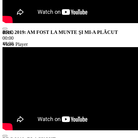
BRC 2019: AM FOST LA MUNTE ŞI MI-A PLĂCUT
00:00
00:00
48:38
Video Player