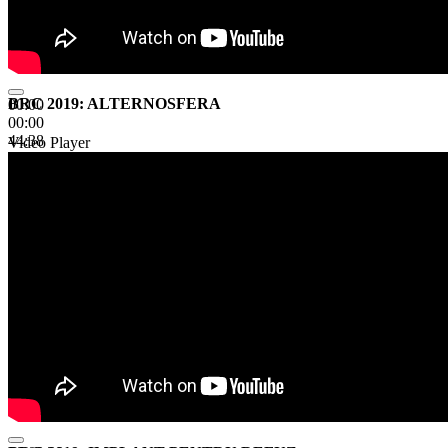
BRC 2019: ALTERNOSFERA
00:00
00:00
44:38
Video Player