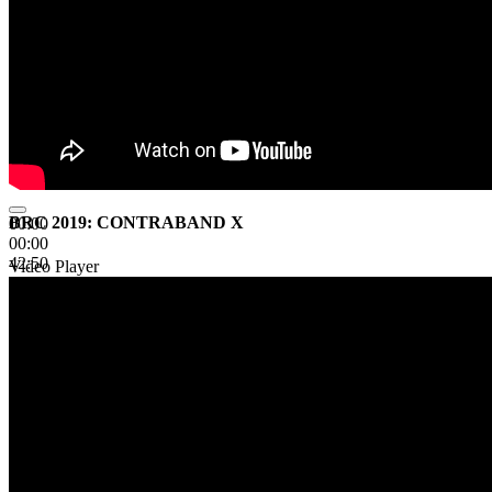
BRC 2019: CONTRABAND X
00:00
00:00
42:50
Video Player