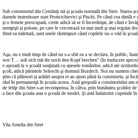
Sub consistoriul din Cernăuţi stă şi şcoala normală din Siret. Starea şcol
damele instruitoare sunt Proticichievici şi Pischi. Pe când cea dintâi e
şi o femeie preocupată, crede adică să se fi încredinţat, de când e învăţ
nemţeşti şi polone, pe care le cercetează ea mai mult şi mai regulat dec
fiind ea măritată, sunt unele răstimpuri când copilele nu o văd în şcoal
Aşa, nu e mult timp de când nu s-a sfiit ea a se declara, în public, îna
wer T… soll sich mit ihr noch den Kopf brechen” (în traducere aproxima
e aşezată la o şcoală susţinută cu spesele românilor, adică ale urzitoril
şcoli, adică părintele Seleschi şi domnul Bozdech. Noi nu suntem chemaţ
ştim că plânsori şi arătări asupra ei au ajuns până la consistoriu, şi în
răul în permanenţă în şcoala aceea. Astă greşeală a consistoriului am num
de fetiţe din Siret s-ar recompensa, în câtva, prin bunătatea şcolilor de
a face din şcoala asta o şcoală de model. Şi astă îndatorire cuprinde în
Vila Amelia din Siret