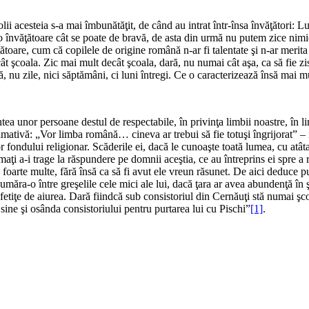
ii acesteia s-a mai îmbunătăţit, de când au intrat într-însa învăţători: Luc
 o învăţătoare cât se poate de bravă, de asta din urmă nu putem zice nimic
ătoare, cum că copilele de origine română n-ar fi talentate şi n-ar merita 
ât şcoala. Zic mai mult decât şcoala, dară, nu numai cât aşa, ca să fie zis
ă, nu zile, nici săptămâni, ci luni întregi. Ce o caracterizează însă mai m
intea unor persoane destul de respectabile, în privinţa limbii noastre, î
tivă: „Vor limba română… cineva ar trebui să fie totuşi îngrijorat” – n
or fondului religionar. Scăderile ei, dacă le cunoaşte toată lumea, cu atât
i a-i trage la răspundere pe domnii aceştia, ce au întreprins ei spre a re
că foarte multe, fără însă ca să fi avut ele vreun răsunet. De aici deduce 
ăra-o între greşelile cele mici ale lui, dacă ţara ar avea abundenţă în şc
 fetiţe de aiurea. Dară fiindcă sub consistoriul din Cernăuţi stă numai şco
 sine şi osânda consistoriului pentru purtarea lui cu Pischi”
[1]
.