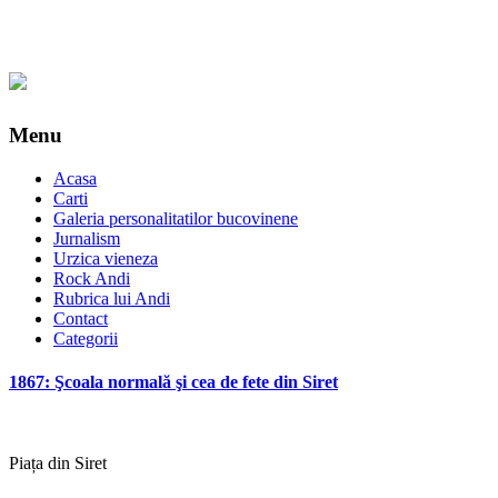
Menu
Acasa
Carti
Galeria personalitatilor bucovinene
Jurnalism
Urzica vieneza
Rock Andi
Rubrica lui Andi
Contact
Categorii
1867: Şcoala normală şi cea de fete din Siret
Piața din Siret