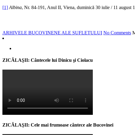
[1]
Albina
, Nr. 84-191, Anul II, Viena, duminică 30 iulie / 11 august 
ARHIVELE BUCOVINENE ALE SUFLETULUI
No Comments
M
ZICĂLAŞII: Cântecele lui Dinicu şi Ciolacu
ZICĂLAŞII: Cele mai frumoase cântece ale Bucovinei