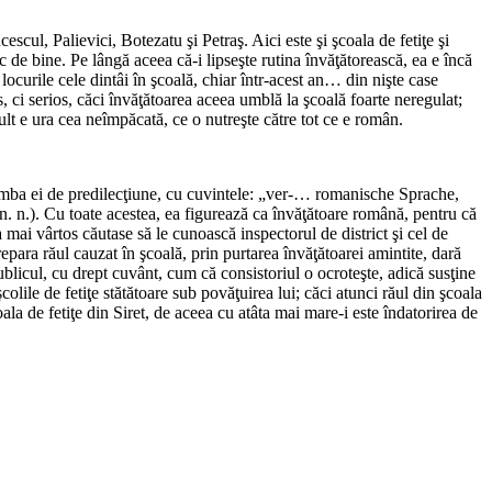
escul, Palievici, Botezatu şi Petraş. Aici este şi şcoala de fetiţe şi
 de bine. Pe lângă aceea că-i lipseşte rutina învăţătorească, ea e încă
locurile cele dintâi în şcoală, chiar într-acest an… din nişte case
, ci serios, căci învăţătoarea aceea umblă la şcoală foarte neregulat;
ult e ura cea neîmpăcată, ce o nutreşte către tot ce e român.
n limba ei de predilecţiune, cu cuvintele: „ver-… romanische Sprache,
. n.). Cu toate acestea, ea figurează ca învăţătoare română, pentru că
a mai vârtos căutase să le cunoască inspectorul de district şi cel de
para răul cauzat în şcoală, prin purtarea învăţătoarei amintite, dară
publicul, cu drept cuvânt, cum că consistoriul o ocroteşte, adică susţine
olile de fetiţe stătătoare sub povăţuirea lui; căci atunci răul din şcoala
ala de fetiţe din Siret, de aceea cu atâta mai mare-i este îndatorirea de