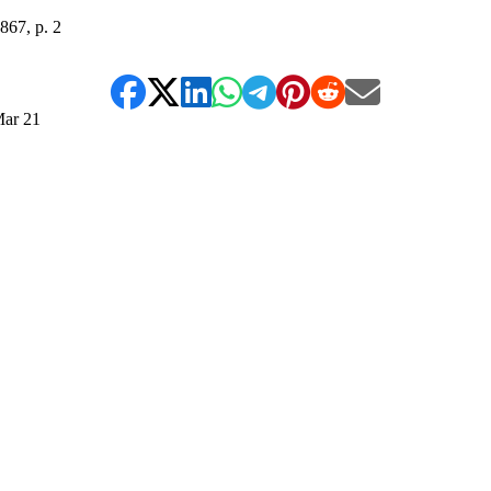
1867, p. 2
ar
21