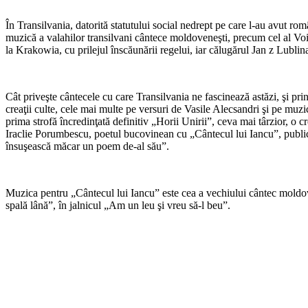
În Transilvania, datorită statutului social nedrept pe care l-au avut rom
muzică a valahilor transilvani cântece moldoveneşti, precum cel al Vo
la Krakowia, cu prilejul înscăunării regelui, iar călugărul Jan z Lublina 
Cât priveşte cântecele cu care Transilvania ne fascinează astăzi, şi pri
creaţii culte, cele mai multe pe versuri de Vasile Alecsandri şi pe m
prima strofă încredinţată definitiv „Horii Unirii”, ceva mai târzior, o c
Iraclie Porumbescu, poetul bucovinean cu „Cântecul lui Iancu”, publica
însuşească măcar un poem de-al său”.
Muzica pentru „Cântecul lui Iancu” este cea a vechiului cântec moldo
spală lână”, în jalnicul „Am un leu şi vreu să-l beu”.