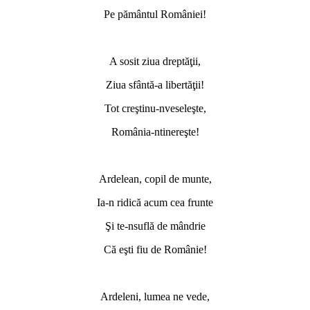
Pe pământul României!
*
A sosit ziua dreptăţii,
Ziua sfântă-a libertăţii!
Tot creştinu-nveseleşte,
România-ntinereşte!
*
Ardelean, copil de munte,
Ia-n ridică acum cea frunte
Şi te-nsuflă de mândrie
Că eşti fiu de Românie!
*
Ardeleni, lumea ne vede,