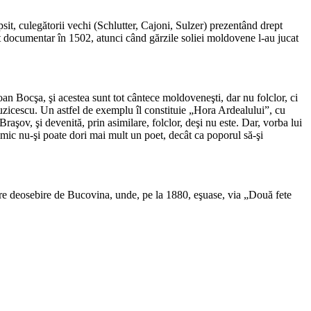
ipsit, culegătorii vechi (Schlutter, Cajoni, Sulzer) prezentând drept
 documentar în 1502, atunci când gărzile soliei moldovene l-au jucat
oan Bocşa, şi acestea sunt tot cântece moldoveneşti, dar nu folclor, ci
zicescu. Un astfel de exemplu îl constituie „Hora Ardealului”, cu
raşov, şi devenită, prin asimilare, folclor, deşi nu este. Dar, vorba lui
imic nu-şi poate dori mai mult un poet, decât ca poporul să-şi
re deosebire de Bucovina, unde, pe la 1880, eşuase, via „Două fete