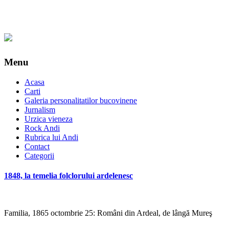
Menu
Acasa
Carti
Galeria personalitatilor bucovinene
Jurnalism
Urzica vieneza
Rock Andi
Rubrica lui Andi
Contact
Categorii
1848, la temelia folclorului ardelenesc
Familia, 1865 octombrie 25: Români din Ardeal, de lângă Mureş