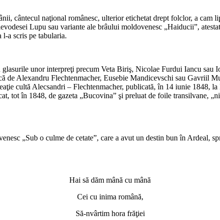
*
ânii, cântecul naţional românesc, ulterior etichetat drept folclor, a cam l
ievodesei Lupu sau variante ale brâului moldovenesc „Haiducii”, atestat
l-a scris pe tabularia.
*
n glasurile unor interpreţi precum Veta Biriş, Nicolae Furdui Iancu sau I
uzică de Alexandru Flechtenmacher, Eusebie Mandicevschi sau Gavriil Mu
reaţie cultă Alecsandri – Flechtenmacher, publicată, în 14 iunie 1848, la B
t, tot în 1848, de gazeta „Bucovina” şi preluat de foile transilvane, „n
*
venesc „Sub o culme de cetate”, care a avut un destin bun în Ardeal, sp
*
Hai să dăm mână cu mână
Cei cu inima română,
Să-nvârtim hora frăţiei