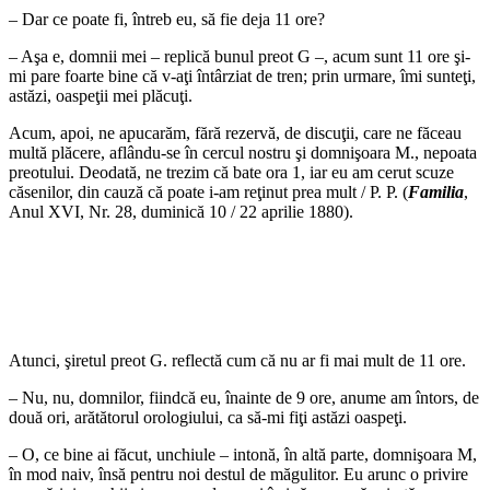
– Dar ce poate fi, întreb eu, să fie deja 11 ore?
– Aşa e, domnii mei – replică bunul preot G –, acum sunt 11 ore şi-
mi pare foarte bine că v-aţi întârziat de tren; prin urmare, îmi sunteţi,
astăzi, oaspeţii mei plăcuţi.
Acum, apoi, ne apucarăm, fără rezervă, de discuţii, care ne făceau
multă plăcere, aflându-se în cercul nostru şi domnişoara M., nepoata
preotului. Deodată, ne trezim că bate ora 1, iar eu am cerut scuze
căsenilor, din cauză că poate i-am reţinut prea mult / P. P. (
Familia
,
Anul XVI, Nr. 28, duminică 10 / 22 aprilie 1880).
*
*
Atunci, şiretul preot G. reflectă cum că nu ar fi mai mult de 11 ore.
– Nu, nu, domnilor, fiindcă eu, înainte de 9 ore, anume am întors, de
două ori, arătătorul orologiului, ca să-mi fiţi astăzi oaspeţi.
– O, ce bine ai făcut, unchiule – intonă, în altă parte, domnişoara M,
în mod naiv, însă pentru noi destul de măgulitor. Eu arunc o privire