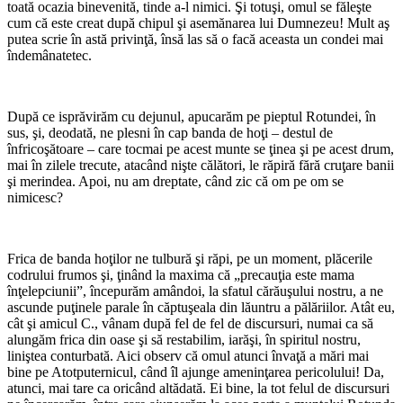
toată ocazia binevenită, tinde a-l nimici. Şi totuşi, omul se făleşte
cum că este creat după chipul şi asemănarea lui Dumnezeu! Mult aş
putea scrie în astă privinţă, însă las să o facă aceasta un condei mai
îndemânatetec.
*
După ce isprăvirăm cu dejunul, apucarăm pe pieptul Rotundei, în
sus, şi, deodată, ne plesni în cap banda de hoţi – destul de
înfricoşătoare – care tocmai pe acest munte se ţinea şi pe acest drum,
mai în zilele trecute, atacând nişte călători, le răpiră fără cruţare banii
şi merindea. Apoi, nu am dreptate, când zic că om pe om se
nimicesc?
*
Frica de banda hoţilor ne tulbură şi răpi, pe un moment, plăcerile
codrului frumos şi, ţinând la maxima că „precauţia este mama
înţelepciunii”, începurăm amândoi, la sfatul cărăuşului nostru, a ne
ascunde puţinele parale în căptuşeala din lăuntru a pălăriilor. Atât eu,
cât şi amicul C., vânam după fel de fel de discursuri, numai ca să
alungăm frica din oase şi să restabilim, iarăşi, în spiritul nostru,
liniştea conturbată. Aici observ că omul atunci învaţă a mări mai
bine pe Atotputernicul, când îl ajunge ameninţarea pericolului! Da,
atunci, mai tare ca oricând altădată. Ei bine, la tot felul de discursuri