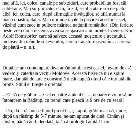
mai află, ici, colea, canale pe sub ziduri, care probabil au fost căi
subterane. Mai surprinzător e că, în zid, se află atare soi de piatră
albă, ici, colea, care, după afirmaţiile învăţaţilor, se află numai la
mana noastră, Italia. Mă cuprinde o jale la privirea acestui castel,
văzând cum zace în pulbere mărirea naţiunii românilor! (Din fericire,
peste vreo două decenii, avea să se găsească un arhitect vienez, Karl
Adolf Romstorfer, care să salveze această moştenire a trecutului,
inclusiv din mâinile sucevenilor, care o transformaseră în… carieră
de piatră – n. n.).
*
După ce am contemplat, de-a amănuntul, acest castel, ne-am dus să
vedem şi catedrala vechii Moldove. Această biserică nu e zidire
mare, dar atât de tare e construită încât cugetă omul că e turnată din
bronz. Stilul ei fireşte e oriental.
– Ei, să ne grăbim – zisei eu către amicul C. –, deoarece vrem să ne
întoarcem la Rădăuţi, cu trenul care pleacă la 9 ore de cu seară!
– Da, da – răspunse bunul preot G., şi, apoi, grăbim acasă, unde,
după un răstimp de 5-7 minute, ne-am apucat de cină. Cinăm şi
cinăm, până când, deodată, iată că orologiul arată 11 ore.
*