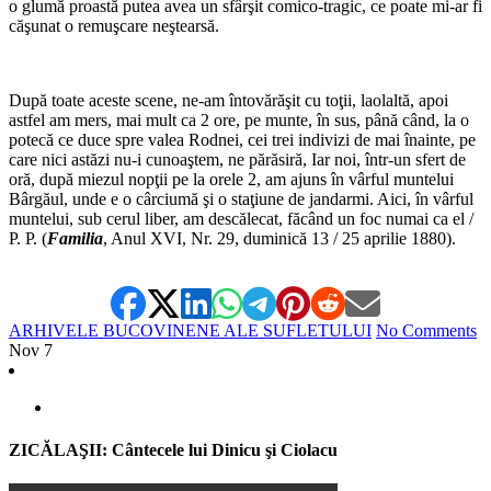
o glumă proastă putea avea un sfârşit comico-tragic, ce poate mi-ar fi
căşunat o remuşcare neştearsă.
*
După toate aceste scene, ne-am întovărăşit cu toţii, laolaltă, apoi
astfel am mers, mai mult ca 2 ore, pe munte, în sus, până când, la o
potecă ce duce spre valea Rodnei, cei trei indivizi de mai înainte, pe
care nici astăzi nu-i cunoaştem, ne părăsiră, Iar noi, într-un sfert de
oră, după miezul nopţii pe la orele 2, am ajuns în vârful muntelui
Bârgăul, unde e o cârciumă şi o staţiune de jandarmi. Aici, în vârful
muntelui, sub cerul liber, am descălecat, făcând un foc numai ca el /
P. P. (
Familia
, Anul XVI, Nr. 29, duminică 13 / 25 aprilie 1880).
ARHIVELE BUCOVINENE ALE SUFLETULUI
No Comments
Nov
7
ZICĂLAŞII: Cântecele lui Dinicu şi Ciolacu