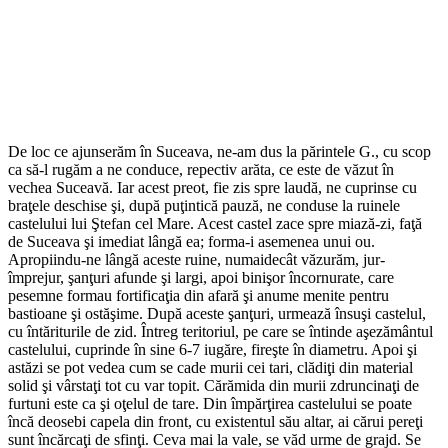
*
De loc ce ajunserăm în Suceava, ne-am dus la părintele G., cu scop
ca să-l rugăm a ne conduce, repectiv arăta, ce este de văzut în
vechea Suceavă. Iar acest preot, fie zis spre laudă, ne cuprinse cu
braţele deschise şi, după puţintică pauză, ne conduse la ruinele
castelului lui Ştefan cel Mare. Acest castel zace spre miază-zi, faţă
de Suceava şi imediat lângă ea; forma-i asemenea unui ou.
Apropiindu-ne lângă aceste ruine, numaidecât văzurăm, jur-
împrejur, şanţuri afunde şi largi, apoi binişor încornurate, care
pesemne formau fortificaţia din afară şi anume menite pentru
bastioane şi ostăşime. După aceste şanţuri, urmează însuşi castelul,
cu întăriturile de zid. Întreg teritoriul, pe care se întinde aşezământul
castelului, cuprinde în sine 6-7 iugăre, fireşte în diametru. Apoi şi
astăzi se pot vedea cum se cade murii cei tari, clădiţi din material
solid şi vârstaţi tot cu var topit. Cărămida din murii zdruncinaţi de
furtuni este ca şi oţelul de tare. Din împărţirea castelului se poate
încă deosebi capela din front, cu existentul său altar, ai cărui pereţi
sunt încărcaţi de sfinţi. Ceva mai la vale, se văd urme de grajd. Se