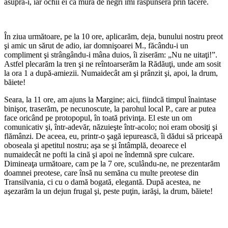
asupră-i, iar ochii ei ca mura de negri îmi răspunseră prin tăcere.
*
În ziua următoare, pe la 10 ore, aplicarăm, deja, bunului nostru preot
şi amic un sărut de adio, iar domnişoarei M., făcându-i un
compliment şi strângându-i mâna duios, îi ziserăm: „Nu ne uitaţi!”.
Astfel plecarăm la tren şi ne reîntoarserăm la Rădăuţi, unde am sosit
la ora 1 a după-amiezii. Numaidecât am şi prânzit şi, apoi, la drum,
băiete!
Seara, la 11 ore, am ajuns la Margine; aici, fiindcă timpul înaintase
binişor, traserăm, pe necunoscute, la parohul local P., care ar putea
face oricând pe protopopul, în toată privinţa. El este un om
comunicativ şi, într-adevăr, năzuieşte într-acolo; noi eram obosiţi şi
flămânzi. De aceea, eu, printr-o şagă iepurească, îi dădui să priceapă
oboseala şi apetitul nostru; aşa se şi întâmplă, deoarece el
numaidecât ne pofti la cină şi apoi ne îndemnă spre culcare.
Dimineaţa următoare, cam pe la 7 ore, sculându-ne, ne prezentarăm
doamnei preotese, care însă nu semăna cu multe preotese din
Transilvania, ci cu o damă bogată, elegantă. După acestea, ne
aşezarăm la un dejun frugal şi, peste puţin, iarăşi, la drum, băiete!
*