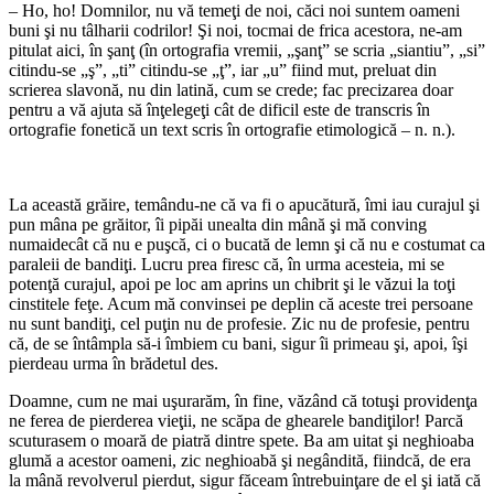
– Ho, ho! Domnilor, nu vă temeţi de noi, căci noi suntem oameni
buni şi nu tâlharii codrilor! Şi noi, tocmai de frica acestora, ne-am
pitulat aici, în şanţ (în ortografia vremii, „şanţ” se scria „siantiu”, „si”
citindu-se „ş”, „ti” citindu-se „ţ”, iar „u” fiind mut, preluat din
scrierea slavonă, nu din latină, cum se crede; fac precizarea doar
pentru a vă ajuta să înţelegeţi cât de dificil este de transcris în
ortografie fonetică un text scris în ortografie etimologică – n. n.).
*
La această grăire, temându-ne că va fi o apucătură, îmi iau curajul şi
pun mâna pe grăitor, îi pipăi unealta din mână şi mă conving
numaidecât că nu e puşcă, ci o bucată de lemn şi că nu e costumat ca
paraleii de bandiţi. Lucru prea firesc că, în urma acesteia, mi se
potenţă curajul, apoi pe loc am aprins un chibrit şi le văzui la toţi
cinstitele feţe. Acum mă convinsei pe deplin că aceste trei persoane
nu sunt bandiţi, cel puţin nu de profesie. Zic nu de profesie, pentru
că, de se întâmpla să-i îmbiem cu bani, sigur îi primeau şi, apoi, îşi
pierdeau urma în brădetul des.
Doamne, cum ne mai uşurarăm, în fine, văzând că totuşi providenţa
ne ferea de pierderea vieţii, ne scăpa de ghearele bandiţilor! Parcă
scuturasem o moară de piatră dintre spete. Ba am uitat şi neghioaba
glumă a acestor oameni, zic neghioabă şi negândită, fiindcă, de era
la mână revolverul pierdut, sigur făceam întrebuinţare de el şi iată că