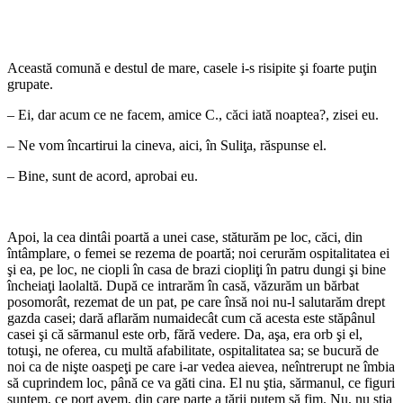
*
Această comună e destul de mare, casele i-s risipite şi foarte puţin
grupate.
– Ei, dar acum ce ne facem, amice C., căci iată noaptea?, zisei eu.
– Ne vom încartirui la cineva, aici, în Suliţa, răspunse el.
– Bine, sunt de acord, aprobai eu.
*
Apoi, la cea dintâi poartă a unei case, stăturăm pe loc, căci, din
întâmplare, o femei se rezema de poartă; noi cerurăm ospitalitatea ei
şi ea, pe loc, ne ciopli în casa de brazi ciopliţi în patru dungi şi bine
încheiaţi laolaltă. După ce intrarăm în casă, văzurăm un bărbat
posomorât, rezemat de un pat, pe care însă noi nu-l salutarăm drept
gazda casei; dară aflarăm numaidecât cum că acesta este stăpânul
casei şi că sărmanul este orb, fără vedere. Da, aşa, era orb şi el,
totuşi, ne oferea, cu multă afabilitate, ospitalitatea sa; se bucură de
noi ca de nişte oaspeţi pe care i-ar vedea aievea, neîntrerupt ne îmbia
să cuprindem loc, până ce va găti cina. El nu ştia, sărmanul, ce figuri
suntem, ce port avem, din care parte a ţării putem să fim. Nu, nu ştia