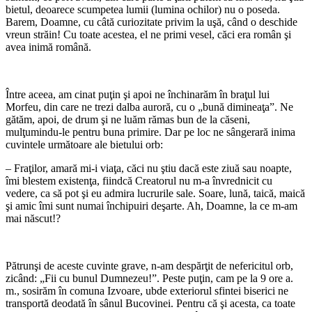
bietul, deoarece scumpetea lumii (lumina ochilor) nu o poseda.
Barem, Doamne, cu câtă curiozitate privim la uşă, când o deschide
vreun străin! Cu toate acestea, el ne primi vesel, căci era român şi
avea inimă română.
*
Între aceea, am cinat puţin şi apoi ne închinarăm în braţul lui
Morfeu, din care ne trezi dalba auroră, cu o „bună dimineaţa”. Ne
gătăm, apoi, de drum şi ne luăm rămas bun de la căseni,
mulţumindu-le pentru buna primire. Dar pe loc ne sângerară inima
cuvintele următoare ale bietului orb:
– Fraţilor, amară mi-i viaţa, căci nu ştiu dacă este ziuă sau noapte,
îmi blestem existenţa, fiindcă Creatorul nu m-a învrednicit cu
vedere, ca să pot şi eu admira lucrurile sale. Soare, lună, taică, maică
şi amic îmi sunt numai închipuiri deşarte. Ah, Doamne, la ce m-am
mai născut!?
*
Pătrunşi de aceste cuvinte grave, n-am despărţit de nefericitul orb,
zicând: „Fii cu bunul Dumnezeu!”. Peste puţin, cam pe la 9 ore a.
m., sosirăm în comuna Izvoare, ubde exteriorul sfintei biserici ne
transportă deodată în sânul Bucovinei. Pentru că şi acesta, ca toate