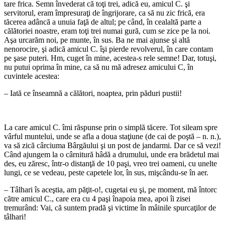
tare frica. Semn învederat că toţi trei, adică eu, amicul C. şi
servitorul, eram împresuraţi de îngrijorare, ca să nu zic frică, era
tăcerea adâncă a unuia faţă de altul; pe când, în cealaltă parte a
călătoriei noastre, eram toţi trei numai gură, cum se zice pe la noi.
Aşa urcarăm noi, pe munte, în sus. Ba ne mai ajunse şi altă
nenorocire, şi adică amicul C. îşi pierde revolverul, în care contam
pe şase puteri. Hm, cuget în mine, acestea-s rele semne! Dar, totuşi,
nu putui oprima în mine, ca să nu mă adresez amicului C, în
cuvintele acestea:
– Iată ce înseamnă a călători, noaptea, prin păduri pustii!
*
La care amicul C. îmi răspunse prin o simplă tăcere. Tot sileam spre
vârful muntelui, unde se afla a doua staţiune (de cai de poştă – n. n.),
va să zică cârciuma Bârgăului şi un post de jandarmi. Dar ce să vezi!
Când ajungem la o cârnitură hâdă a drumului, unde era brădetul mai
des, eu zăresc, într-o distanţă de 10 paşi, vreo trei oameni, cu unelte
lungi, ce se vedeau, peste capetele lor, în sus, mişcându-se în aer.
– Tâlhari îs aceştia, am păţit-o!, cugetai eu şi, pe moment, mă întorc
către amicul C., care era cu 4 paşi înapoia mea, apoi îi zisei
tremurând: Vai, că suntem pradă şi victime în mâinile spurcaţilor de
tâlhari!