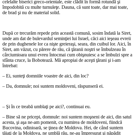
celelalte biserici greco-orientale, este clădit în formă rotundă şi
împodobită cu multe turnuleţe. Dauna, că sunt toate, dar mai toate,
de brad şi nu de material solid.
*
După ce trecurăm repede prin această comună, sosim îndată la Siret,
unde am dat de bulevardul seminţiei lui Israel, căci aici ieşeau evreii
de prin dughenele lor ca nişte greieraşi, seara, din cuibul lor. Aici, în
Siret, am văzut, cu părere de rău, că ţăranii noştri se îmbulzeau în
cârciumioara unui evreu întocmai cum obişnuiesc a se îmbulzi spre a
sfânta cruce, la Bobotează. Mă apropiai de aceşti ţărani şi i-am
întrebat:
– Ei, sunteţi domniile voastre de aici, din loc?
– Da, domnule; noi suntem moldoveni, răspunseră ei.
*
– Şi în ce treabă umblaţi pe aici?, continuai eu.
– Bine să ne pricepi, domnule: noi suntem moşneni de aici, din satul
acesta, şi aşa ne-am pomenit, cu numirea de moldoveni, fiindcă
Bucovina, odinioară, se ţinea de Moldova. Hei, de când suntem
tăiaţi de la Moldova, ne umblă rău, ne-au împresurat şi năpădit