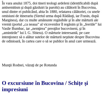
În vara anului 1875, doi tineri teologi ardeleni (identificabili după
antisemitism şi după găzduiri la parohi) au călătorit în Bucovina,
unul dintre ei publicând, abia în 1880, relatarea călătoriei, cu unele
omisiuni de itinerariu (Siretul urma după Rădăuţi, iar Frasin, după
Marginea), dar cu multe amănunte regăsibile şi în alte mărturii ale
vremii (portul „ca neaua” al vicovenilor îl regăsim şi în „feeriile” lui
Vasile Bumbac, iar „nemţirea” preoţilor bucovineni, şi în
„amintirile” lui I. G. Sbiera). O mărturie interesantă, pe care
intenţionez să o alătur sutelor de mărturii neştiute despre Bucovina
de odinioară, în cartea care o să se publice în anul care urmează.
*
Munţii Rodnei, văzuţi de pe Rotunda
*
O excursiune în Bucovina / Schiţe şi
impresiuni
*