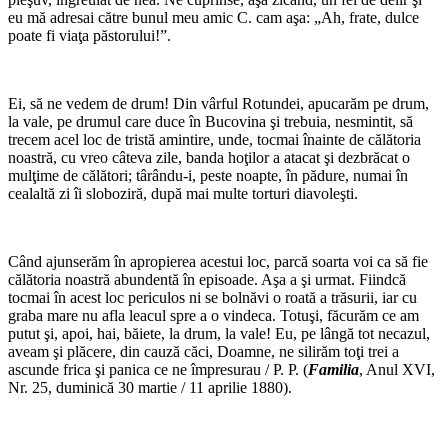
eu mă adresai către bunul meu amic C. cam aşa: „Ah, frate, dulce
poate fi viaţa păstorului!”.
*
Ei, să ne vedem de drum! Din vârful Rotundei, apucarăm pe drum,
la vale, pe drumul care duce în Bucovina şi trebuia, nesmintit, să
trecem acel loc de tristă amintire, unde, tocmai înainte de călătoria
noastră, cu vreo câteva zile, banda hoţilor a atacat şi dezbrăcat o
mulţime de călători; târându-i, peste noapte, în pădure, numai în
cealaltă zi îi sloboziră, după mai multe torturi diavoleşti.
*
Când ajunserăm în apropierea acestui loc, parcă soarta voi ca să fie
călătoria noastră abundentă în episoade. Aşa a şi urmat. Fiindcă
tocmai în acest loc periculos ni se bolnăvi o roată a trăsurii, iar cu
graba mare nu afla leacul spre a o vindeca. Totuşi, făcurăm ce am
putut şi, apoi, hai, băiete, la drum, la vale! Eu, pe lângă tot necazul,
aveam şi plăcere, din cauză căci, Doamne, ne silirăm toţi trei a
ascunde frica şi panica ce ne împresurau / P. P. (
Familia
, Anul XVI,
Nr. 25, duminică 30 martie / 11 aprilie 1880).
*