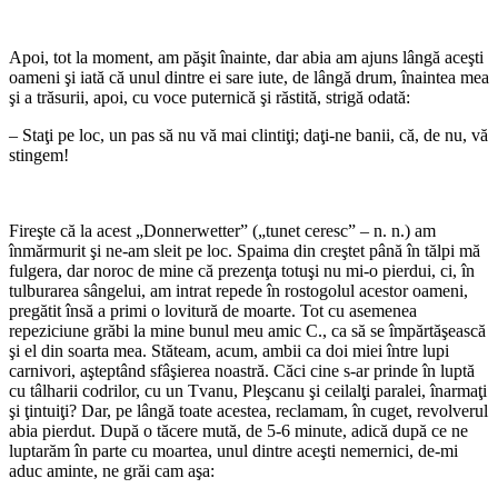
*
Apoi, tot la moment, am păşit înainte, dar abia am ajuns lângă aceşti
oameni şi iată că unul dintre ei sare iute, de lângă drum, înaintea mea
şi a trăsurii, apoi, cu voce puternică şi răstită, strigă odată:
– Staţi pe loc, un pas să nu vă mai clintiţi; daţi-ne banii, că, de nu, vă
stingem!
*
Fireşte că la acest „Donnerwetter” („tunet ceresc” – n. n.) am
înmărmurit şi ne-am sleit pe loc. Spaima din creştet până în tălpi mă
fulgera, dar noroc de mine că prezenţa totuşi nu mi-o pierdui, ci, în
tulburarea sângelui, am intrat repede în rostogolul acestor oameni,
pregătit însă a primi o lovitură de moarte. Tot cu asemenea
repeziciune grăbi la mine bunul meu amic C., ca să se împărtăşească
şi el din soarta mea. Stăteam, acum, ambii ca doi miei între lupi
carnivori, aşteptând sfâşierea noastră. Căci cine s-ar prinde în luptă
cu tâlharii codrilor, cu un Tvanu, Pleşcanu şi ceilalţi paralei, înarmaţi
şi ţintuiţi? Dar, pe lângă toate acestea, reclamam, în cuget, revolverul
abia pierdut. După o tăcere mută, de 5-6 minute, adică după ce ne
luptarăm în parte cu moartea, unul dintre aceşti nemernici, de-mi
aduc aminte, ne grăi cam aşa: