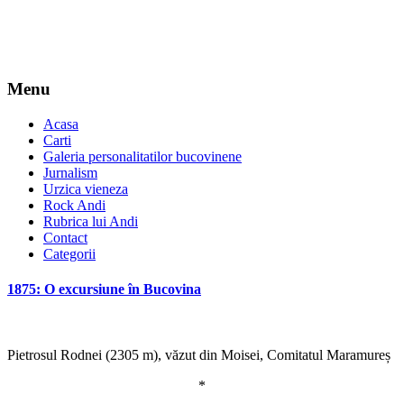
Menu
Acasa
Carti
Galeria personalitatilor bucovinene
Jurnalism
Urzica vieneza
Rock Andi
Rubrica lui Andi
Contact
Categorii
1875: O excursiune în Bucovina
Pietrosul Rodnei (2305 m), văzut din Moisei, Comitatul Maramureș
*