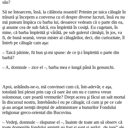
său?
Să ne întoarcem, însă, la călătoria noastră! Primim pe taica călugăr în
trăsură şi începem a conversa cu el despre diverse lucruri, însă eu nu
mă puteam împăca cu barba lui, deoarece vedeam că o parte din ea,
şi anume cea de sub falcă, era împletită în cosiţă. Eu cugetam, în
mine, că barba împletită şi vârâtă, pe sub gulerul cămăşii, în jos, va
fi, de bună seamă, vreun mister al călugărilor, deci, din curiozitate, îl
întreb pe călugăr cam aşa:
– Taică părinte, fii bun şi-mi spune: de ce ţi-i împletită o parte din
barbă?
– A, domnule – zice el –, barba mea e lungă până în genunchi.
*
Apoi, arătându-ne-o, mă convinsei cum că, într-adevăr, e aşa,
totodată îmi plesni prin cap că oare ăst om nu e cumva vreun
solomonar, care poartă vremurile? Drept aceea şi făcui un salt mortal
în discursul nostru, întrebându-l eu pe călugăr, că cum şi pe ce cale
şi-au arogat nemţii dreptul de administrare a bunurilor Fondului
religionar greco-oriental din Bucovina.
– Vedeţi, domnule – răspunse el –, înainte de toate am să observ că
toate domeniile fondului amintit au fost şi sunt şi astăzi „de jure” ale