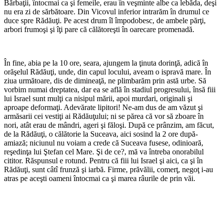
Bărbaţii, întocmai ca şi femeile, erau în veşminte albe ca lebăda, deşi
nu era zi de sărbătoare. Din Vicovul inferior intrarăm în drumul ce
duce spre Rădăuţi. Pe acest drum îl împodobesc, de ambele părţi,
arbori frumoşi şi îţi pare că călătoreşti în oarecare promenadă.
*
În fine, abia pe la 10 ore, seara, ajungem la ţinuta dorinţă, adică în
orăşelul Rădăuţi, unde, din capul locului, aveam o ispravă mare. În
ziua următoare, dis de dimineaţă, ne plimbarăm prin astă urbe. Să
vorbim numai dreptatea, dar ea se află în stadiul progresului, însă fiii
lui Israel sunt mulţi ca nisipul mării, apoi murdari, originali şi
aproape deformaţi. Adevărate lipitori! Ne-am dus de am văzut şi
armăsarii cei vestiţi ai Rădăuţului; ni se părea că vor să zboare în
nori, atât erau de mândri, ageri şi făloşi. După ce prânzim, am făcut,
de la Rădăuţi, o călătorie la Suceava, aici sosind la 2 ore după-
amiază; niciunul nu voiam a crede că Suceava fusese, odinioară,
reşedinţa lui Ştefan cel Mare. Şi de ce?, mă va întreba onorabilul
cititor. Răspunsul e rotund. Pentru că fiii lui Israel şi aici, ca şi în
Rădăuţi, sunt câtî frunză şi iarbă. Firme, prăvălii, comerţ, negoţ i-au
atras pe aceşti oameni întocmai ca şi marea râurile de prin văi.
*