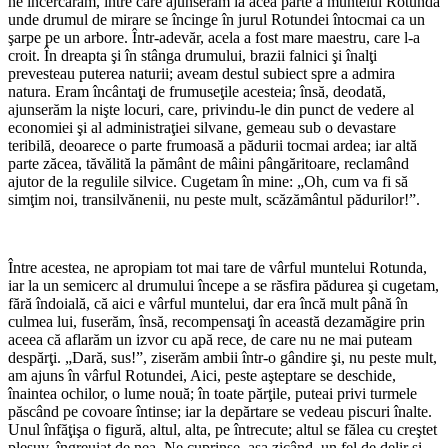
ne încercarăm, între care ajunserăm la acea parte a muntelui Rotunda
unde drumul de mirare se încinge în jurul Rotundei întocmai ca un
şarpe pe un arbore. Într-adevăr, acela a fost mare maestru, care l-a
croit. În dreapta şi în stânga drumului, brazii falnici şi înalţi
prevesteau puterea naturii; aveam destul subiect spre a admira
natura. Eram încântaţi de frumuseţile acesteia; însă, deodată,
ajunserăm la nişte locuri, care, privindu-le din punct de vedere al
economiei şi al administraţiei silvane, gemeau sub o devastare
teribilă, deoarece o parte frumoasă a pădurii tocmai ardea; iar altă
parte zăcea, tăvălită la pământ de mâini pângăritoare, reclamând
ajutor de la regulile silvice. Cugetam în mine: „Oh, cum va fi să
simţim noi, transilvănenii, nu peste mult, scăzământul pădurilor!”.
*
Între acestea, ne apropiam tot mai tare de vârful muntelui Rotunda,
iar la un semicerc al drumului începe a se răsfira pădurea şi cugetam,
fără îndoială, că aici e vârful muntelui, dar era încă mult până în
culmea lui, fuserăm, însă, recompensaţi în această dezamăgire prin
aceea că aflarăm un izvor cu apă rece, de care nu ne mai puteam
despărţi. „Dară, sus!”, ziserăm ambii într-o gândire şi, nu peste mult,
am ajuns în vârful Rotundei, Aici, peste aşteptare se deschide,
înaintea ochilor, o lume nouă; în toate părţile, puteai privi turmele
păscând pe covoare întinse; iar la depărtare se vedeau piscuri înalte.
Unul înfăţişa o figură, altul, alta, pe întrecute; altul se fălea cu creştet
pleşuv, îngreuiat de nea. Ne cuprinse, aşa zicând, un fel de delir şi