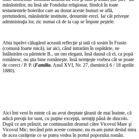
mănăstirilor, nu însă ale Fondului religionar, fiindcă în toate
testamentele boierilor care au donat aceste bunuri se află,
pretutindeni, mănăstirile instituite, denumite erezi. Iar cât priveşte
administraţia lor, zic numai că de la cap se împute peştele.
*
Abia isprăvi călugărul această reflecţie şi iată că sosim în Frasin
(comună foarte mică), iar aici, când intrarăm în ospătărie, ne
întâlnirăm cu părintele B., un om elegant, însă daună că el, ca popă
românesc, nu ştia bine româneşte, însă nemţeşte vorbea cât se poate
de corect / P. P. (
Familia
, Anul XVI, Nr. 27, duminică 6 / 18 aprilie
1880).
*
*
Aici îmi veni în minte că au avut dreptate ţăranii de mai înainte, că
adică preoţii lor sunt, cu puţine excepţii, nemţiţi până de dincolo.
După ce am prânzit, ne continuarăm drumul către Vicovul Mare şi
Vicovul Mic; trecând prin aceste comune, nu m-am putut destul mira
de acea curăţenie ce se putea vedea în portul poporului român.