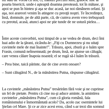
poarta bisericii, unde-i aşteaptă doamna preoteasă, tot în mătase, şi
apoi se pun în hinteu şi aşa se duc acasă, iar noi rămânem orfani. Şi
aşa, noi arareori venim în atingere cu preoţii noştri. Te încredinţez,
însă, domnule, pe de altă parte, că, de cumva avem vreo trebuşoară
cu preotul, acasă, atunci apoi ne ştie tunde de ne ustură pielea…
*
Între aceste convorbiri, sosi timpul de a ne vedea de drum, deci îmi
luai adio de la ţărani, zicându-le: „Fiţi cu Dumnezeu şi nu uitaţi
cuvintele mele de mai înainte!”. Trăsura, apoi, zbură şi o luăm spre
Frasin, comună neînsemnată; pe drum, însă, ne ajunse un călugăr,
care venea călare înapoia noastră; el se rugă să-l luăm în trăsură.
– Prea bine, taică părinte, dar de cine avem onoare?
– Sunt călugărul N., de la mănăstirea Putna, răspunse călugărul.
*
La cuvintele „mănăstirea Putna” tresărirăm fără voie şi ne cuprinse
un fel de pietate. Pentru că cine nu-şi aduce aminte, la amintirea
cuvintelor „mănăstirea Putna”, cum că gloria română, fala
românismului e înmormântată acolo? Da, acolo zac osemintele lui
Ştefan cel Mare. Şi ce ar zice acest erou, când s-ar trezi din somnul