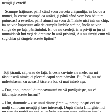
nemţii şi evreii!
– Scumpe frăţioare, până când vom cerceta crâşmuliţa, în loc de a
munci, în vreme scumpă ca astăzi, şi până când vom bea băutura
puturoasă a evreilor, până atunci nu vom da înainte nici într-un chip,
ba ne vor împresura atât de cumplit limbile străine, încât ne vor
stinge de pe faţa pământului. Ei, de nu credeţi, ia-n priviţi în jur şi
numaidecât îmi veţi da dreptate în astă privinţă, Au nu simţiţi cum vă
sug chiar şi sângele aceste lipitori?
*
*
Toţi ţăranii, câţi erau de faţă, la ceste cuvinte ale mele, nu-mi
răspunseră nimic, ci plecară capul spre pământ. Eu, însă, nu mă
îndestulasem cu această tăcere a lor, ci mai întreb aşa:
– Dar, apoi, preotul dumneavoastră nu vă povăţuieşte, nu vă
tâlcuieşte aceste lucruri?
– Hm, domnule – zise unul dintre ţărani –, preoţii noştri cei mai
mulţi sunt cam nemţiţi şi tare interesaţi. După sfânta Liturghie nici
nu stau de vorbă cu noi, ci, mândri precum sunt, grăbesc iute la