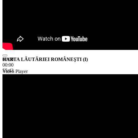
HARTA LĂUTĂRIEI ROMÂNEŞTI (I)
00:00
00:00
55:43
Video Player