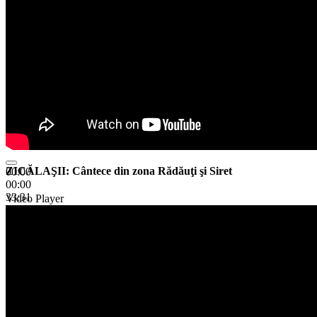
ZICĂLAŞII: Cântece din zona Rădăuţi şi Siret
00:00
00:00
33:31
Video Player