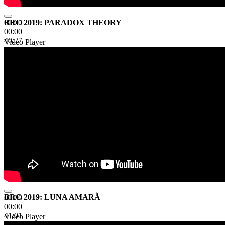
BRC 2019: PARADOX THEORY
00:00
00:00
40:27
Video Player
BRC 2019: LUNA AMARĂ
00:00
00:00
41:01
Video Player