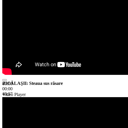
ZICĂLAŞII: Steaua sus răsare
00:00
00:00
40:37
Video Player