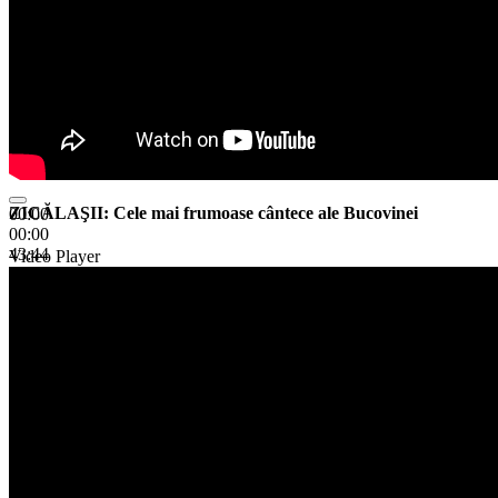
ZICĂLAŞII: Cele mai frumoase cântece ale Bucovinei
00:00
00:00
43:44
Video Player