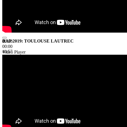
BAP 2019: TOULOUSE LAUTREC
00:00
00:00
40:57
Video Player