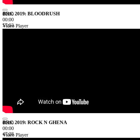
BRC 2019: BLOODRUSH
00:00
00:00
57:03
Video Player
BRC 2019: ROCK N GHENA
00:00
00:00
47:28
Video Player