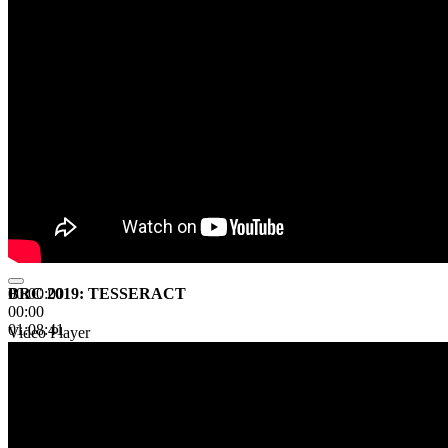
BRC 2019: TESSERACT
00:00:00
00:00
01:08:41
Video Player