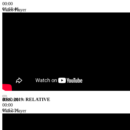
00:00
01:18:46
Video Player
BRC 2019: RELATIVE
00:00:00
00:00
01:12:14
Video Player