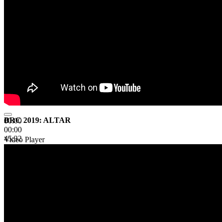
BRC 2019: ALTAR
00:00
00:00
45:32
Video Player