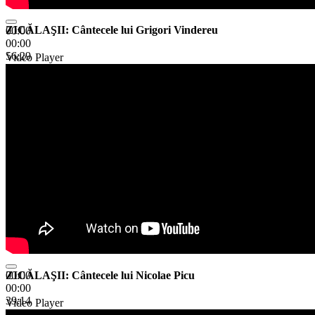
ZICĂLAŞII: Cântecele lui Grigori Vindereu
00:00
00:00
56:29
Video Player
ZICĂLAŞII: Cântecele lui Nicolae Picu
00:00
00:00
39:14
Video Player