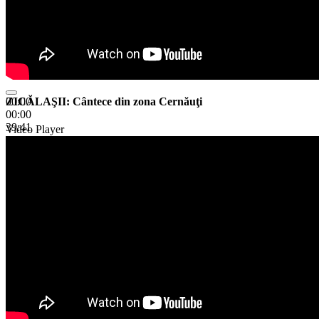
ZICĂLAŞII: Cântece din zona Cernăuţi
00:00
00:00
39:41
Video Player