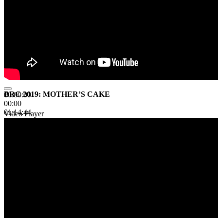
BRC 2019: MOTHER’S CAKE
00:00:00
00:00
01:14:44
Video Player