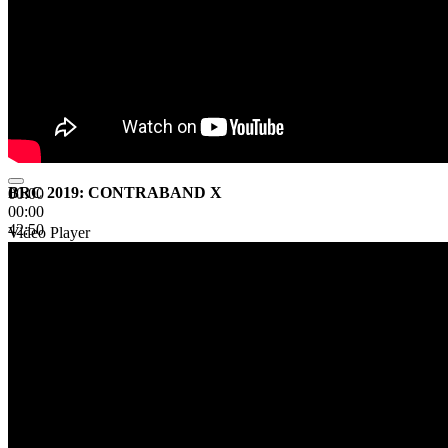
BRC 2019: CONTRABAND X
00:00
00:00
42:50
Video Player