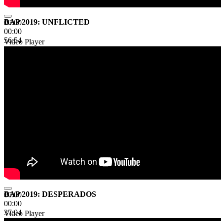
BAP 2019: UNFLICTED
00:00
00:00
56:54
Video Player
BAP 2019: DESPERADOS
00:00
00:00
37:04
Video Player