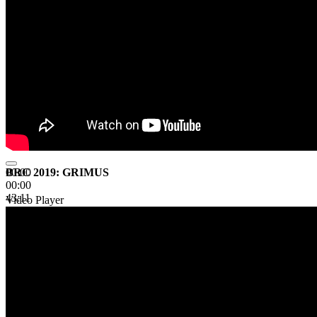
BRC 2019: GRIMUS
00:00
00:00
43:11
Video Player