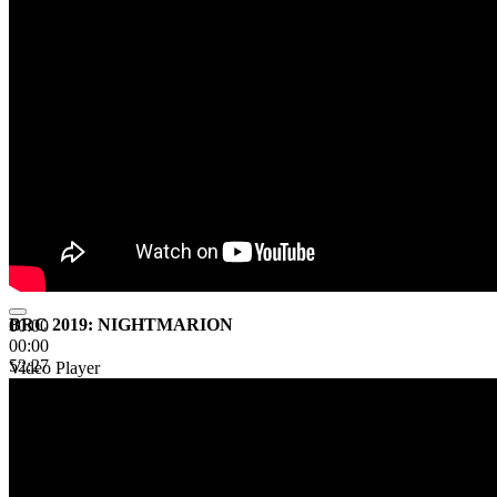
BRC 2019: NIGHTMARION
00:00
00:00
52:27
Video Player