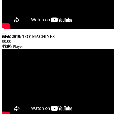
BRC 2019: TOY MACHINES
00:00
00:00
49:48
Video Player