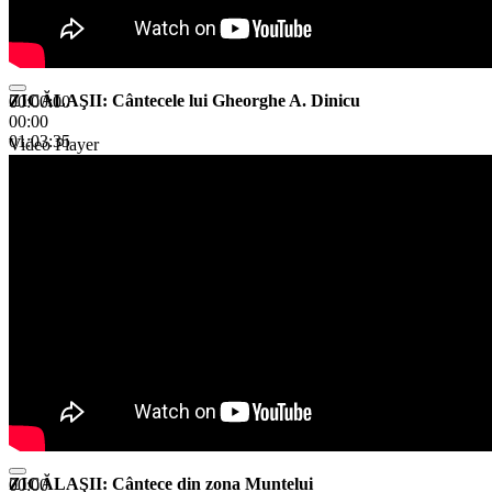
ZICĂLAŞII: Cântecele lui Gheorghe A. Dinicu
00:00:00
00:00
01:03:35
Video Player
ZICĂLAŞII: Cântece din zona Muntelui
00:00