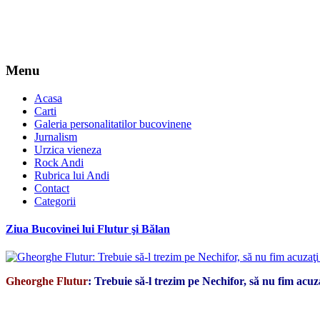
Menu
Acasa
Carti
Galeria personalitatilor bucovinene
Jurnalism
Urzica vieneza
Rock Andi
Rubrica lui Andi
Contact
Categorii
Ziua Bucovinei lui Flutur şi Bălan
Gheorghe Flutur
: Trebuie să-l trezim pe Nechifor, să nu fim acu
*