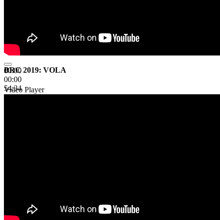
BRC 2019: VOLA
00:00
00:00
54:34
Video Player