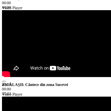
00:00
44:09
Video Player
ZICĂLAŞII: Cântece din zona Sucevei
00:00
00:00
37:23
Video Player