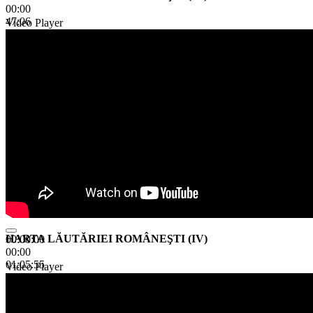
00:00
47:06
Video Player
HARTA LĂUTĂRIEI ROMÂNEŞTI (IV)
00:00:00
00:00
01:05:55
Video Player