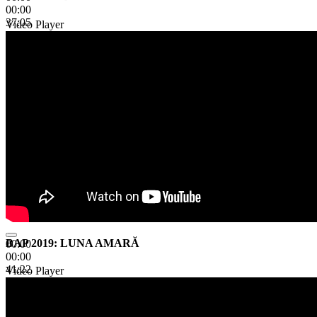
00:00
37:05
Video Player
BAP 2019: LUNA AMARĂ
00:00
00:00
41:22
Video Player