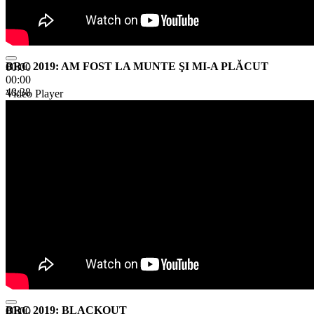
BRC 2019: AM FOST LA MUNTE ŞI MI-A PLĂCUT
00:00
00:00
48:38
Video Player
BRC 2019: BLACKOUT
00:00