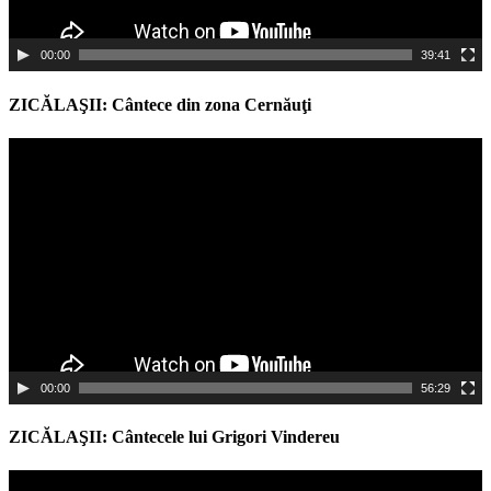
00:00
39:41
ZICĂLAŞII: Cântece din zona Cernăuţi
Video
Player
00:00
56:29
ZICĂLAŞII: Cântecele lui Grigori Vindereu
Video