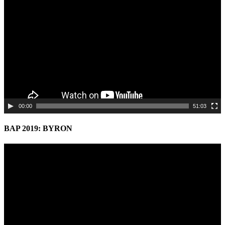
Player
00:00
51:03
BAP 2019: BYRON
Video
Player