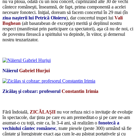
nu va ploua, odată cu un nou concert, cuprinzând alte 30 de vechi
cântece româneşti, înseamnă, de fapt, prima componentă a acelei
necesare fonoteci. Iniţial, doream să facem concertul în 29 mai (în
ziua naşterii lui Petrică Oloieru
), dar concertul trupei lui
Vali
Boghean
(alt basarabean de excepţie) merită şi deplinul nostru
respect (manifestat prin participare ca spectatori), aşa că nu de noi, ci
de povestea firească a spiritului va depinde, în viitor, şi demersul
nostru teuzarizator.
*
Năierul
Gabriel Hurjui
Zicălaş şi cobzar: profesorul
Constantin Irimia
*
Fără îndoială,
ZICĂLAŞII
nu vor refuza nici o invitaţie de evoluţie
în spectacole, dar ţinta pe care eu am premeditat-o şi pe care ne-am
asumat-o cu toţii, este ca, în 3-4 ani, să realizăm o
fonotecă a
vechiului cântec românesc
,
toate piesele (peste 300) urmând să fie
cântate şi înregistrate exact aşa cum le-au păstrat portativele şi cu