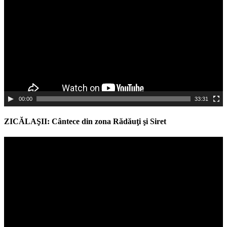
00:00
33:31
ZICĂLAŞII: Cântece din zona Rădăuţi şi Siret
Video
Player