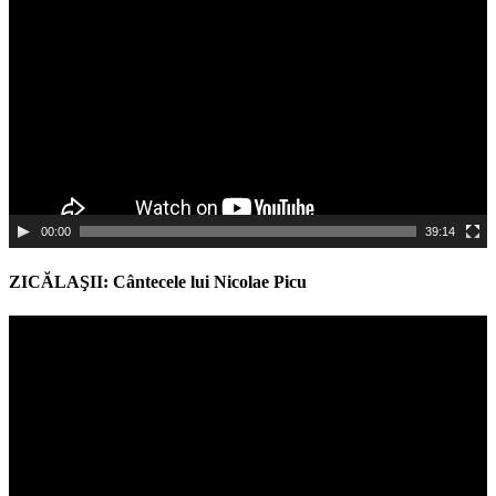
Player
00:00
39:14
ZICĂLAŞII: Cântecele lui Nicolae Picu
Video
Player