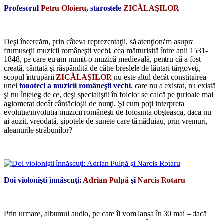
Profesorul
Petru Oloieru
, starostele
ZICĂLAŞILOR
*
Deşi încercăm, prin câteva reprezentaţii, să atenţionăm asupra
frumuseţii muzicii româneşti vechi, cea mărturisită între anii 1531-
1848, pe care eu am numit-o muzică medievală, pentru că a fost
creată, cântată şi răspândită de către breslele de lăutari târgoveţi,
scopul întrupării
ZICĂLAŞILOR
nu este altul decât constituirea
unei
fonoteci a muzicii româneşti vechi
, care nu a existat, nu există
şi nu înţeleg de ce, deşi specialiştii în folclor se calcă pe ţurloaie mai
aglomerat decât cântăcioşii de nunţi. Şi cum poţi interpreta
evoluţia/involuţia muzicii româneşti de folosinţă obştească, dacă nu
ai auzit, vreodată, şipotele de sunete care tămăduiau, prin vremuri,
aleanurile străbunilor?
*
Doi violonişti înnăscuţi:
Adrian Pulpă
şi
Narcis Rotaru
*
Prin urmare, albumul audio, pe care îl vom lansa în 30 mai – dacă