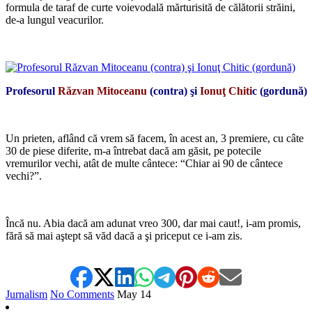
formula de taraf de curte voievodală mărturisită de călătorii străini,
de-a lungul veacurilor.
*
Profesorul
Răzvan Mitoceanu
(contra) şi
Ionuţ Chiti
c (gordună)
*
Un prieten, aflând că vrem să facem, în acest an, 3 premiere, cu câte
30 de piese diferite, m-a întrebat dacă am găsit, pe potecile
vremurilor vechi, atât de multe cântece: “Chiar ai 90 de cântece
vechi?”.
*
Încă nu. Abia dacă am adunat vreo 300, dar mai caut!, i-am promis,
fără să mai aştept să văd dacă a şi priceput ce i-am zis.
Jurnalism
No Comments
May
14