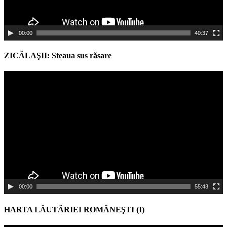
00:00
40:37
ZICĂLAŞII: Steaua sus răsare
Video
Player
00:00
55:43
HARTA LĂUTĂRIEI ROMÂNEŞTI (I)