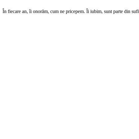
*
În fiecare an, îi onorăm, cum ne pricepem. Îi iubim, sunt parte din suf
*