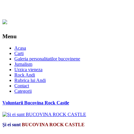
Menu
Acasa
Carti
Galeria personalitatilor bucovinene
Jurnalism
Urzica vieneza
Rock Andi
Rubrica lui Andi
Contact
Categorii
Voluntarii Bucovina Rock Castle
Şi ei sunt
BUCOVINA ROCK CASTLE