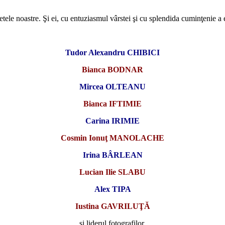
letele noastre. Şi ei, cu entuziasmul vârstei şi cu splendida cuminţenie 
Tudor Alexandru CHIBICI
Bianca BODNAR
Mircea OLTEANU
Bianca IFTIMIE
Carina IRIMIE
Cosmin Ionuţ MANOLACHE
Irina BÂRLEAN
Lucian Ilie SLABU
Alex TIPA
Iustina GAVRILUŢĂ
şi liderul fotografilor,