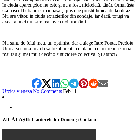
în ciuda aparenţelor, nu este şi nu a fost, niciodată, tânăr. Omul ăsta
s-a născut băbătie cărpănoasă şi pusă pe prostit lumea de la obraz.
Nu are viitor, în ciuda extazierilor din sondaje, iar dacă, totuşi va
avea, atunci nu l-am mai avea noi, românii.
*
Nu sunt, de felul meu, un optimist, dar a alege între Ponta, Predoiu,
Udrea şi cine-o mai fi să fie aburcat la ciolanul cel mare înseamnă
mai rău şi mai mult decât o sinucidere colectivă. Şi-atunci?
Urzica vieneza
No Comments
Feb
11
ZICĂLAŞII: Cântecele lui Dinicu şi Ciolacu