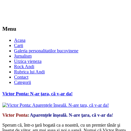
Menu
Acasa
Carti
Galeria personalitatilor bucovinene
Jurnalism
Urzica vieneza
Rock Andi
Rubrica lui Andi
Contact
Categorii
Victor Ponta: N-ar ţara, că v-ar da!
Victor Ponta
:
Aparenţele înşeală. N-are ţara, că v-ar da
!
Speram că, într-o ţară bogată ca a noastră, cu un premier tânăr şi
însetat de viitor, am mai avea şi noi o şansă. Numai că Victor Ponta,