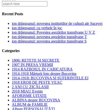
Recent Posts
ion drăgușanul: povestea instituțiilor de cultură ale Sucevei
ion drăgușanul: cu verbele în joc
ion drăgușanul: Povestea așezărilor transilvane U V Z
ion drăgușanul: povestea așezărilor transilvane T
ion drăgușanul: povestea așezărilor transilvane S
Categories
1806: REŢETE ŞI SECRETE
1907 IN PRESA VREMII
1914 RAZBOIUL IN CARICATURA
1914-1918 Mărturii foto despre Bucovina
1914-1918: BUCOVINA SI SUFERINTELE EI
1918 EROII DE PESTE VEAC
2 ANI CU ZICĂLAŞII
2018 MIAU Events
AFORISME UITATE
ALBINA despre BUCOVINA
ALBUM de FAMILIE
Album PERSONALITĂŢI