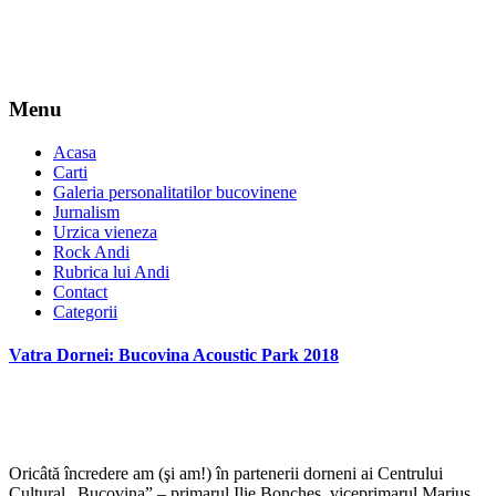
Menu
Acasa
Carti
Galeria personalitatilor bucovinene
Jurnalism
Urzica vieneza
Rock Andi
Rubrica lui Andi
Contact
Categorii
Vatra Dornei: Bucovina Acoustic Park 2018
Oricâtă încredere am (şi am!) în partenerii dorneni ai Centrului
Cultural „Bucovina” – primarul Ilie Boncheş, viceprimarul Marius