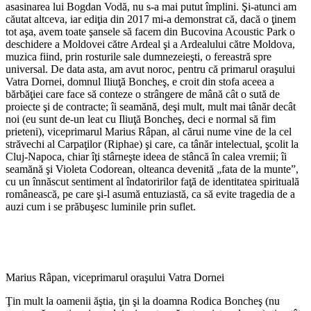
asasinarea lui Bogdan Vodă, nu s-a mai putut împlini. Şi-atunci am
căutat altceva, iar ediţia din 2017 mi-a demonstrat că, dacă o ţinem
tot aşa, avem toate şansele să facem din Bucovina Acoustic Park o
deschidere a Moldovei către Ardeal şi a Ardealului către Moldova,
muzica fiind, prin rosturile sale dumnezeieşti, o fereastră spre
universal. De data asta, am avut noroc, pentru că primarul oraşului
Vatra Dornei, domnul Iliuţă Boncheş, e croit din stofa aceea a
bărbăţiei care face să conteze o strângere de mână cât o sută de
proiecte şi de contracte; îi seamănă, deşi mult, mult mai tânăr decât
noi (eu sunt de-un leat cu Iliuţă Boncheş, deci e normal să fim
prieteni), viceprimarul Marius Râpan, al cărui nume vine de la cel
străvechi al Carpaţilor (Riphae) şi care, ca tânăr intelectual, şcolit la
Cluj-Napoca, chiar îţi stârneşte ideea de stâncă în calea vremii; îi
seamănă şi Violeta Codorean, olteanca devenită „fata de la munte”,
cu un înnăscut sentiment al îndatoririlor faţă de identitatea spirituală
românească, pe care şi-l asumă entuziastă, ca să evite tragedia de a
auzi cum i se prăbuşesc luminile prin suflet.
Marius Râpan, viceprimarul oraşului Vatra Dornei
Ţin mult la oamenii ăştia, ţin şi la doamna Rodica Boncheş (nu