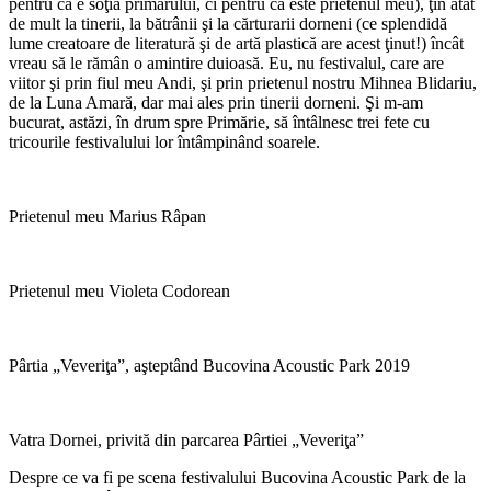
pentru că e soţia primarului, ci pentru că este prietenul meu), ţin atât
de mult la tinerii, la bătrânii şi la cărturarii dorneni (ce splendidă
lume creatoare de literatură şi de artă plastică are acest ţinut!) încât
vreau să le rămân o amintire duioasă. Eu, nu festivalul, care are
viitor şi prin fiul meu Andi, şi prin prietenul nostru Mihnea Blidariu,
de la Luna Amară, dar mai ales prin tinerii dorneni. Şi m-am
bucurat, astăzi, în drum spre Primărie, să întâlnesc trei fete cu
tricourile festivalului lor întâmpinând soarele.
Prietenul meu Marius Râpan
Prietenul meu Violeta Codorean
Pârtia „Veveriţa”, aşteptând Bucovina Acoustic Park 2019
Vatra Dornei, privită din parcarea Pârtiei „Veveriţa”
Despre ce va fi pe scena festivalului Bucovina Acoustic Park de la