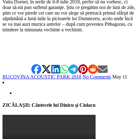
Vatra Dornei, în serile de 6-8 iulie 2018, prefer să nu vorbesc, ci
doar să-mi pun sufletul garanţie. Ştiu ce pregătim noi de luni de zile,
ştim ce vor pierde cei care nu vor alege să petreacă primul sfârşit de
săptămână a lunii iulie la picioarele lui Dumnezeu, acolo unde încă
se va mai auzi muzica astrelor – după cum povestea Pithagoras, cu
trimitere la minunata vechime a vechimii.
BUCOVINA ACOUSTIC PARK 2018
No Comments
May
11
ZICĂLAŞII: Cântecele lui Dinicu şi Ciolacu