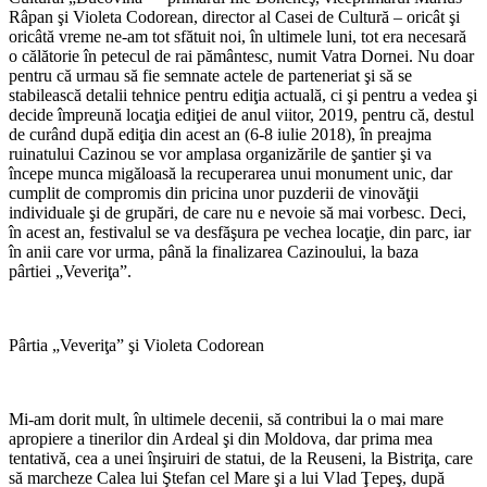
Râpan şi Violeta Codorean, director al Casei de Cultură – oricât şi
oricâtă vreme ne-am tot sfătuit noi, în ultimele luni, tot era necesară
o călătorie în petecul de rai pământesc, numit Vatra Dornei. Nu doar
pentru că urmau să fie semnate actele de parteneriat şi să se
stabilească detalii tehnice pentru ediţia actuală, ci şi pentru a vedea şi
decide împreună locaţia ediţiei de anul viitor, 2019, pentru că, destul
de curând după ediţia din acest an (6-8 iulie 2018), în preajma
ruinatului Cazinou se vor amplasa organizările de şantier şi va
începe munca migăloasă la recuperarea unui monument unic, dar
cumplit de compromis din pricina unor puzderii de vinovăţii
individuale şi de grupări, de care nu e nevoie să mai vorbesc. Deci,
în acest an, festivalul se va desfăşura pe vechea locaţie, din parc, iar
în anii care vor urma, până la finalizarea Cazinoului, la baza
pârtiei „Veveriţa”.
Pârtia „Veveriţa” şi Violeta Codorean
Mi-am dorit mult, în ultimele decenii, să contribui la o mai mare
apropiere a tinerilor din Ardeal şi din Moldova, dar prima mea
tentativă, cea a unei înşiruiri de statui, de la Reuseni, la Bistriţa, care
să marcheze Calea lui Ştefan cel Mare şi a lui Vlad Ţepeş, după