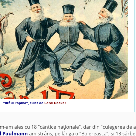
“Brâul Popilor”, cules de
Carol Decker
m-am ales cu 18 “cântice naţionale”, dar din “culegerea de ari
d Paulmann
am strâns, pe lângă o “Boierească”, şi 13 sârbe.