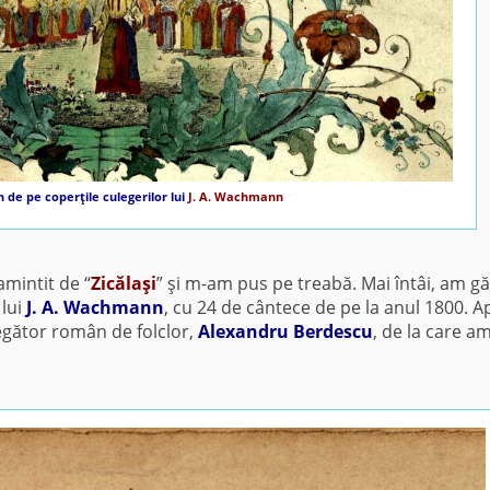
 de pe coperţile culegerilor lui
J. A. Wachmann
amintit de “
Zicălaşi
” şi m-am pus pe treabă. Mai întâi, am gă
 lui
J. A. Wachmann
, cu 24 de cântece de pe la anul 1800. A
egător român de folclor,
Alexandru Berdescu
, de la care a