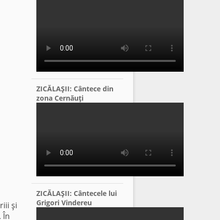
ZICĂLAŞII: Cântece din
zona Cernăuţi
ZICĂLAŞII: Cântecele lui
Grigori Vindereu
ii şi
 În