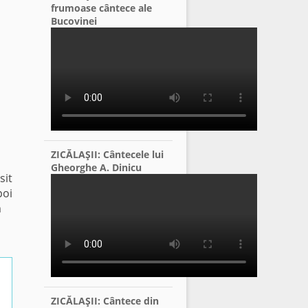
frumoase cântece ale
Bucovinei
ZICĂLAŞII: Cântecele lui
Gheorghe A. Dinicu
sit
poi
m
ZICĂLAŞII: Cântece din