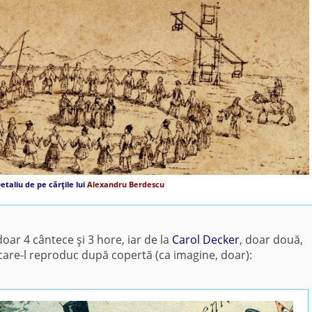
etaliu de pe cărţile lui
Alexandru Berdescu
oar 4 cântece şi 3 hore, iar de la
Carol Decker
, doar două,
e care-l reproduc după copertă (ca imagine, doar):