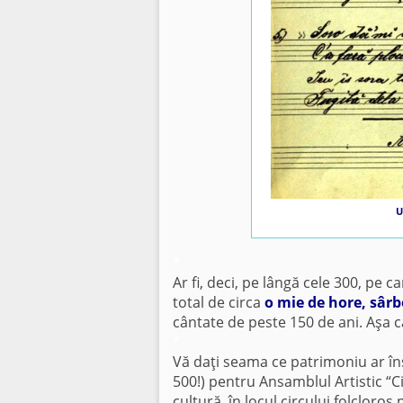
U
*
Ar fi, deci, pe lângă cele 300, pe 
total de circa
o mie de hore, sârb
cântate de peste 150 de ani. Aşa c
*
Vă daţi seama ce patrimoniu ar în
500!) pentru Ansamblul Artistic “Ci
cultură, în locul circului folclor