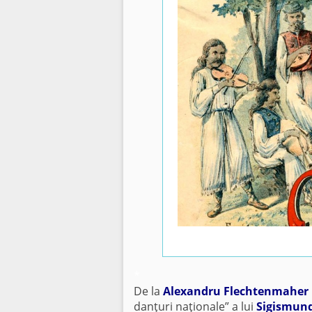
*
De la
Alexandru Flechtenmaher
danţuri naţionale” a lui
Sigismun