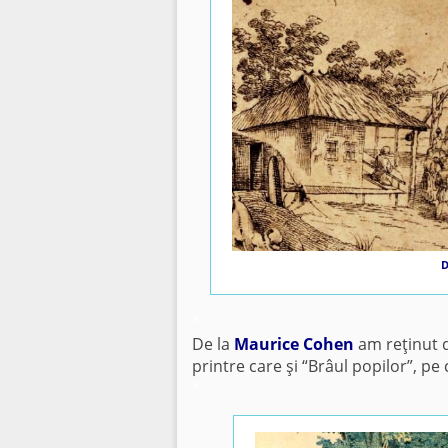
D
*
De la
Maurice Cohen
am reţinut d
printre care şi “Brâul popilor”, p
*