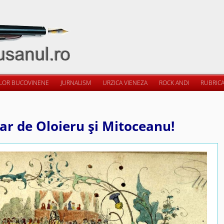
ILOR BUCOVINENE
JURNALISM
URZICA VIENEZA
ROCK ANDI
RUBRICA
ar de Oloieru şi Mitoceanu!