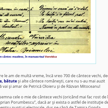
n cântec mazilesc, în manuscrisul
Voevidca
care le am de multă vreme, încă vreo 700 de cântece vechi, de
e, bătute
şi alte cântece româneşti, care nu s-au mai auzit
ă vai şi amar de Petrică Oloieru şi de Răzvan Mitoceanu!
semna cele o mie de cântece vechi (oricând mai fac rost de 
prian Porumbescu”, dacă ar şi exista o astfel de instituţie d
os pentru nunţi şi electorale, dus pe râpă de Tamira Gonda