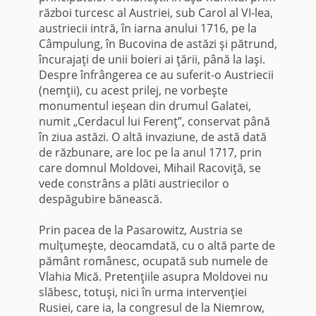
război turcesc al Austriei, sub Carol al VI-lea,
austriecii intră, în iarna anului 1716, pe la
Câmpulung, în Bucovina de astăzi şi pătrund,
încurajaţi de unii boieri ai ţării, până la Iaşi.
Despre înfrângerea ce au suferit-o Austriecii
(nemţii), cu acest prilej, ne vorbeşte
monumentul ieşean din drumul Galatei,
numit „Cerdacul lui Ferenţ”, conservat până
în ziua astăzi. O altă invaziune, de astă dată
de răzbunare, are loc pe la anul 1717, prin
care domnul Moldovei, Mihail Racoviţă, se
vede constrâns a plăti austriecilor o
despăgubire bănească.
*
Prin pacea de la Pa­sarowitz, Austria se
mulţumeşte, deocamdată, cu o altă parte de
pământ românesc, ocu­pată sub numele de
Vlahia Mică. Pretenţiile asupra Mol­dovei nu
slăbesc, totuşi, nici în urma intervenţiei
Rusiei, care ia, la congresul de la Niemrow,