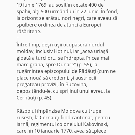
19 iunie 1769, au sosit în cetate 400 de
spahii, alţi 500 urmându-i în 22 iunie. În fond,
la orizont se arătau nori negri, care aveau să
spulbere ordinea de atunci a Europei
răsăritene.
*
Între timp, deşi ruşii ocupaseră nordul
moldav, inclusiv Hotinul, iar „acea uriaşă
gloată a turcilor… se îndrepta, în cea mai
mare grabă, spre Dunăre” (p. 55), la
rugămintea episcopului de Rădăuţi (cum ne
place nouă să credem), şi austriecii
pregăteau provizii, în Bucovina,
depozitându-le, cu sprijinul unui evreu, la
Cernăuţi (p. 45).
*
Războiul împânzise Moldova cu trupe
ruseşti, la Cernăuţi fiind cantonat, pentru
iarnă, regimentul colonelului Kakovinski,
care, în 10 ianuarie 1770, avea să „plece