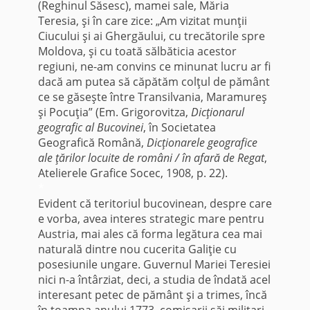
(Reghinul Săsesc), mamei sale, Măria
Teresia, şi în care zice: „Am vizitat munţii
Ciucului şi ai Ghergăului, cu trecătorile spre
Moldova, şi cu toată sălbăticia acestor
regiuni, ne-am convins ce minunat lucru ar fi
dacă am putea să căpătăm colţul de pământ
ce se găseşte între Transilvania, Maramureş
şi Pocuţia” (Em. Grigorovitza,
Dicţionarul
geografic al Bucovinei
, în Societatea
Geografică Română,
Dicţionarele geografice
ale ţărilor locuite de români / în afară de Regat
,
Atelierele Grafice Socec, 1908, p. 22).
*
Evident că teri­toriul bucovinean, despre care
e vorba, avea interes strategic mare pentru
Austria, mai ales că forma legătura cea mai
naturală dintre nou cucerita Galiţie cu
posesiunile ungare. Guvernul Mariei Teresiei
nici n-a întârziat, deci, a studia de în­dată acel
interesant petec de pământ şi a trimes, încă
în toamna anului 1773, comisarii săi militari