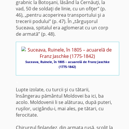
grabnic la Botoşani, lăsând la Cernăuţi, la
vad, 50 de soldaţi de linie, cu un ofiţer” (p.
46), „pentru acoperirea transportului şi a
trecerii podului” (p. 47). În „târguşorul
Suceava, spitalul era aglomerat cu un corp
de armată” (p. 48).
Suceava, Ruinele, în 1805 – acuarelă de Franz Jaschke
(1775-1842)
*
Lupte izolate, cu turcii şi cu tătarii,
însângerau pământul Moldovei ba ici, ba
acolo. Moldovenii li se alăturau, după puteri,
ruşilor, ucigându-i, mai ales, pe tătari, cu
ferocitate.
*
Chirurgul finlandez, din armata rusă, şcolit la