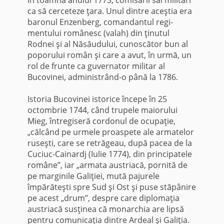
ca să cerceteze ţara. Unul dintre aceştia era
baronul Enzenberg, comandantul regi­
mentului românesc (valah) din ţinutul
Rodnei şi al Năsăudului, cunoscător bun al
poporului român şi care a avut, în urmă, un
rol de frunte ca guvernator militar al
Bucovinei, administrând-o până la 1786.
*
Istoria Bucovinei istorice începe în 25
octombrie 1744, când trupele maiorului
Mieg, întregiseră cordonul de ocupaţie,
„călcând pe urmele proaspete ale armatelor
ruseşti, care se retrăgeau, după pacea de la
Cuciuc-Cainardj (Iulie 1774), din principatele
române”, iar „armata austriacă, pornită de
pe marginile Galiţiei, mută pajurele
împărăteşti spre Sud şi Ost şi puse stăpânire
pe acest „drum”, despre care diplomaţia
austriacă susţinea că monarchia are lipsă
pentru comunicaţia dintre Ardeal şi Galiţia.