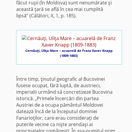
făcut ruşii (în Moldova) sunt nenumărate şi
această ţară se află în cea mai cumplită
lipsă” (Călători, X, 1, p. 185).
Cernăuţi, Uliţa Mare – acuarelă de Franz Xaver Knapp
(1809-1883)
*
Între timp, ţinutul geografic al Bucovinei
fusese ocupat, fără luptă, de austrieci,
imperialii urmând să concretizeze Bucovina
istorică. „Primele încercări din partea
Austriei de a ocupa pământul Moldovei
datează încă de la începutul domniei
Fanarioţilor, care erau consideraţi de
puterile vecine ca nişte arendaşi ai
principatelor româneşti. În aşa-numitul prim