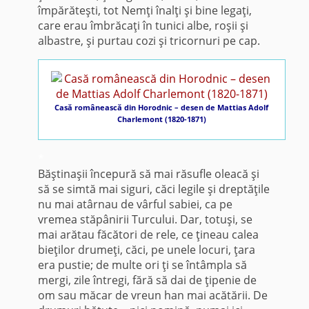
împărăteşti, tot Nemţi înalţi şi bine legaţi,
care erau îmbrăcaţi în tunici albe, roşii şi
albastre, şi purtau cozi şi tricornuri pe cap.
Casă românească din Horodnic – desen de Mattias Adolf
Charlemont (1820-1871)
*
Băştinaşii începură să mai răsufle oleacă şi
să se simtă mai siguri, căci legile şi dreptăţile
nu mai atârnau de vârful sabiei, ca pe
vremea stăpânirii Turcului. Dar, totuşi, se
mai arătau făcători de rele, ce ţineau calea
bieţilor drumeţi, căci, pe unele locuri, ţara
era pustie; de multe ori ţi se întâmpla să
mergi, zile întregi, fără să dai de ţipenie de
om sau măcar de vreun han mai acătării. De