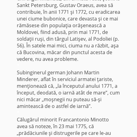
Sankt Petersburg, Gustav Oraeus, avea să
contribuie, în anii 1771 şi 1772, cu eradicarea
unei ciume bubonice, care devasta şi ce mai
rămăsese din populaţia orăşenească a
Moldovei, fiind adusă, prin mai 1771, de
soldaţii ruşi, din târgul Latişev, al Podoliei (p.
56). În satele mai mici, ciuma nu a răzbit, aşa
că Bucovina, măcar din punctul acesta de
vedere, nu avea probleme.
*
Subinginerul german Johann Martin
Minderer, aflat în serviciul armatei ţariste,
menţionează că, „la începutul anului 1771, a
început, deodată, o iarnă atât de mare”, cum
nici măcar „moşnegii nu puteau să-şi
amintească de o astfel de iarnă”.
*
Călugărul minorit Francantonio Minotto
avea să noteze, în 23 mai 1775, că
„prădăciunile şi distrugerile pe care le-au