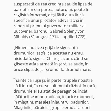
suspectată de rea credinţă sau de lipsă de
patriotism din partea autorului, poate fi
regăsită întocmai, deşi fără aura lirică,
specifică unui prozator adevărat, şi în
raportul primului guvernator militar al
Bucovinei, baronul Gabriel Spleny von
Mihaldy (31 august 1774 – aprilie 1778):
*
„Nimeni nu avea grijă de siguranţa
drumurilor, astfel că acestea nu erau,
niciodată, sigure. Chiar şi acum, când se
găseşte atâta armată în ţară, se aude, în
orice clipă, de jaf şi omor la drumul mare.
*
Înainte ca ruşii şi, în parte, trupele noastre
să fi intrat, în cursul ultimului război, în ţară,
drumurile erau atât de părăginite, încât
călătorii se împotmoleau, în orice moment,
în mlaştini, mai ales înlăuntrul pădurilor.
Mlaştinile, pâraiele, gropile erau arareori