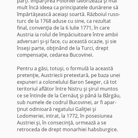
părţi. Împărţirea Poloniei favo­rizează şi mai
mult încă ideea ca principatele dunărene să
împărtăşească aceiaşi soartă. Războiul ruso-
turc de la 1768 aduse cu sine, ca rezultat
final, convenţia de la 6 Iulie 1771, în care
Austria ia rolul de împăciuitoare între ambii
ad­versari şi-şi face, cu această oca­zie, şi sie
înseşi parte, obţinând de la Turci, drept
compensaţie, cedarea Bucovinei.
*
Pentru a găsi, totuşi, o formulă la această
pretenţie, Austriecii pretex­tară, pe baza unei
expuneri a colonelului Baron Seeger, că tot
teritoriul aflător între Nistru şi şirul muntos
ce se întinde de la Cernăuţ şi până la Bârgău,
sub numele de codrul Bucovinei, ar fi apar­
ţinut odinioară regatului Galiţiei şi
Lodomeriei, intrat, la 1772, în posesiunea
Austriei şi, în consecinţă, urmează a se
retroceda de drept monarhiei habsburgice.
*