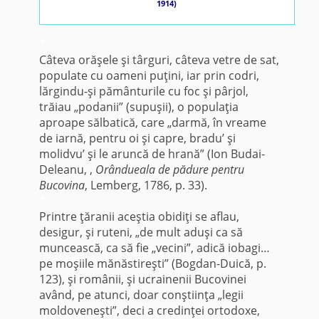
1914)
*
Câteva orăşele şi târguri, câteva vetre de sat,
populate cu oameni puţini, iar prin codri,
lărgindu-şi pământurile cu foc şi pârjol,
trăiau „podanii” (supuşii), o populaţia
aproape sălbatică, care „darmă, în vreame
de iarnă, pentru oi şi capre, bradu’ şi
molidvu’ şi le aruncă de hrană” (Ion Budai-
Deleanu, ,
Orândueala de pădure pentru
Bucovina
, Lemberg, 1786, p. 33).
*
Printre ţăranii aceştia obidiţi se aflau,
desigur, şi ruteni, „de mult aduşi ca să
muncească, ca să fie „vecini”, adică iobagi…
pe moşiile mănăstireşti” (Bogdan-Duică, p.
123), şi românii, şi ucrainenii Bucovinei
având, pe atunci, doar conştiinţa „legii
moldoveneşti”, deci a credinţei ortodoxe,