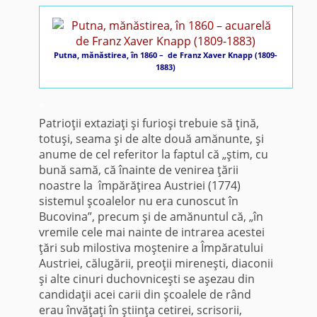
Putna, mănăstirea, în 1860 – de Franz Xaver Knapp (1809-
1883)
*
Patrioţii extaziaţi şi furioşi trebuie să ţină,
totuşi, seama şi de alte două amănunte, şi
anume de cel referitor la faptul că „ştim, cu
bună samă, că înainte de venirea ţării
noastre la împărăţirea Austriei (1774)
sistemul şcoalelor nu era cunoscut în
Bucovina”, precum şi de amănuntul că, „în
vremile cele mai nainte de intrarea acestei
ţări sub milostiva moştenire a Împăratului
Austriei, călugării, preoţii mireneşti, diaconii
şi alte cinuri duchovniceşti se aşezau din
candidaţii acei carii din şcoalele de rând
erau învăţaţi în ştiinţa cetirei, scrisorii,