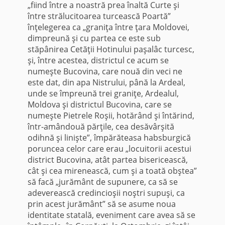
„fiind între a noastră prea înaltă Curte şi
între strălucitoarea turcească Poartă”
înţelegerea ca „graniţa între ţara Moldovei,
dimpreună şi cu partea ce este sub
stăpânirea Cetăţii Hotinului paşalâc turcesc,
şi, între acestea, districtul ce acum se
numeşte Bucovina, care nouă din veci ne
este dat, din apa Nistrului, până la Ardeal,
unde se împreună trei graniţe, Ardealul,
Moldova şi districtul Bucovina, care se
numeşte Pietrele Roşii, hotărând şi întărind,
într-amândouă părţile, cea desăvârşită
odihnă şi linişte”, împărăteasa habsburgică
poruncea celor care erau „locuitorii acestui
district Bucovina, atât partea bisericească,
cât şi cea mirenească, cum şi a toată obştea”
să facă „jurământ de supunere, ca să se
adeverească credincioşii noştri supuşi, ca
prin acest jurământ” să se asume noua
identitate statală, eveniment care avea să se