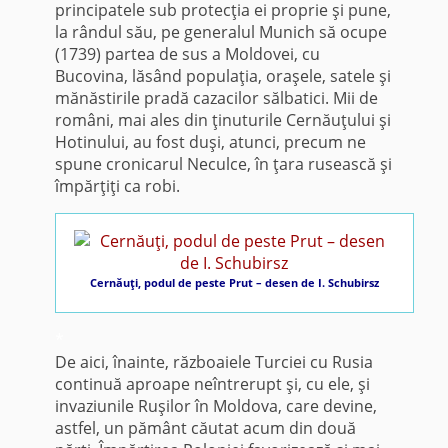
principatele sub protecţia ei proprie şi pune,
la rândul său, pe generalul Munich să ocupe
(1739) partea de sus a Mol­dovei, cu
Bucovina, lăsând po­pulaţia, oraşele, satele şi
mănăstirile pradă cazacilor sălbatici. Mii de
români, mai ales din ţinuturile Cernăuţului şi
Hotinului, au fost duşi, atunci, pre­cum ne
spune cronicarul Neculce, în ţara rusească şi
împărţiţi ca robi.
Cernăuţi, podul de peste Prut – desen de I. Schubirsz
*
De aici, înainte, războaiele Turciei cu Rusia
continuă aproape neîntrerupt şi, cu ele, şi
invaziunile Ruşilor în Mol­dova, care devine,
astfel, un pământ căutat acum din două