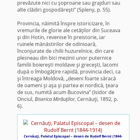
prevăzute nici cu şoproane sau grajduri sau
alte clădiri gospodăreşti” (Spleny, p. 55).
*
Provincia, năimită înspre istoricizare, în
vremurile de glorie ale cetăţilor din Suceava
şi din Hotin, revenise în preistorie, iar
ruinele mănăstirilor de odinioară,
înconjurate de chilii huzurelnice, din care
plesneau din bici mezinii unor puternice
familii boiereşti moldave şi greceşti, lacomi
după o îmbogăţire rapidă, provincia deci, ca
şi întreaga Moldovă, „deveni foarte săracă
de oameni şi aşa şi partea ei nordică, ţeara
de sus, numită acum Bucovina” (Isidor de
Onciul,
Biserica Mirăuţilor
, Cernăuţi, 1892, p.
6).
Cernăuţi, Palatul Episcopal – desen de Rudolf Bernt (1844-