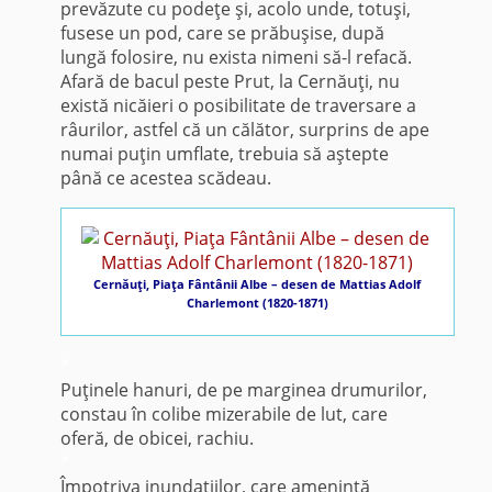
prevăzute cu podeţe şi, acolo unde, totuşi,
fusese un pod, care se prăbuşise, după
lungă folosire, nu exista nimeni să-l refacă.
Afară de bacul peste Prut, la Cernăuţi, nu
există nicăieri o posibilitate de traversare a
râurilor, astfel că un călător, surprins de ape
numai puţin umflate, trebuia să aştepte
până ce acestea scădeau.
Cernăuţi, Piaţa Fântânii Albe – desen de Mattias Adolf
Charlemont (1820-1871)
*
Puţinele hanuri, de pe marginea drumurilor,
constau în colibe mizerabile de lut, care
oferă, de obicei, rachiu.
*
Împotriva inundaţiilor, care ameninţă