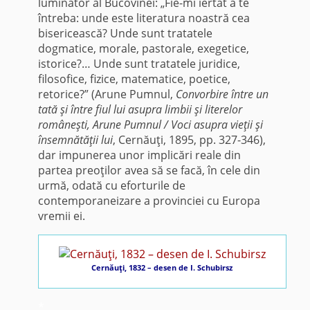
luminător al Bucovinei: „Fie-mi iertat a te
întreba: unde este literatura noastră cea
bisericească? Unde sunt tratatele
dogmatice, morale, pastorale, exegetice,
istorice?… Unde sunt tratatele juridice,
filosofice, fizice, matematice, poetice,
retorice?” (Arune Pumnul,
Convorbire între un
tată şi între fiul lui asupra limbii şi literelor
româneşti, Arune Pumnul / Voci asupra vieţii şi
însemnătăţii lui
, Cernăuţi, 1895, pp. 327-346),
dar impunerea unor implicări reale din
partea preoţilor avea să se facă, în cele din
urmă, odată cu eforturile de
contemporaneizare a provinciei cu Europa
vremii ei.
Cernăuţi, 1832 – desen de I. Schubirsz
*