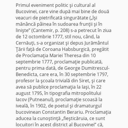
Primul eveniment politic şi cultural al
Bucovinei, care vine după mai bine de două
veacuri de pietrificată singurătate („îşi
mănâncă pâinea în sudoarea frunţii şi în
linişte” (Cantemir, p. 208) s-a petrecut în ziua
de 12 octombrie 1777, stil nou, când, la
Cernăuţi, s-a organizat şi depus Jurământul
Ţării faţă de Coroana Habsburgică, pregătit
de Proclamaţia Mariei Theresa din 10
septembrie 1777, proclamaţie publicată,
pentru prima dată, de George Dumitrescul-
Benedicta, care era, în 30 septembrie 1797,
profesor la şcoala trivială din Siret, şi care
avea să publice proclamaţia la Iaşi, în 22
august 1795, în tipografia mitropolitului
Iacov (Putneanul), proclamaţie scoasă la
iveală, în 1902, de poetul şi dramaturgul
bucovinean Constantin Berariu. Proclamaţia
aducea la cunoştinţă „fieşticăruia, ce sunt
locuitori în acest district al Bucovinei” că,