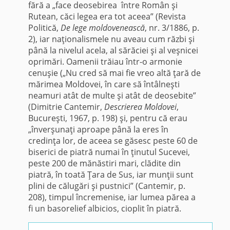
fără a „face deosebirea între Român şi
Rutean, căci legea era tot aceea” (Revista
Politică,
De lege moldovenească
, nr. 3/1886, p.
2), iar naţionalismele nu aveau cum răzbi şi
până la nivelul acela, al sărăciei şi al veşnicei
oprimări. Oamenii trăiau într-o armonie
cenuşie („Nu cred să mai fie vreo altă ţară de
mărimea Moldovei, în care să întâlneşti
neamuri atât de multe şi atât de deosebite”
(Dimitrie Cantemir,
Descrierea Moldovei
,
Bucureşti, 1967, p. 198) şi, pentru că erau
„înverşunaţi aproape până la eres în
credinţa lor, de aceea se găsesc peste 60 de
biserici de piatră numai în ţinutul Sucevei,
peste 200 de mănăstiri mari, clădite din
piatră, în toată Ţara de Sus, iar munţii sunt
plini de călugări şi pustnici” (Cantemir, p.
208), timpul încremenise, iar lumea părea a
fi un basorelief albicios, cioplit în piatră.