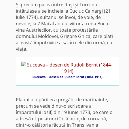
Şi precum pacea între Ruşi şi Turci nu
întârziase a se încheia la Cuciuc Cainargi (21
Iulie 1774), sultanul se învoi, de voie, de
nevoie, la 7 Mai al anului viitor a ceda Buco­
vina Austriecilor, cu toate pro­testările
domnului Moldovei, Grigore Ghica, care plăti
această împotrivire a sa, în cele din urmă, cu
viaţa.
Suceava – desen de Rudolf Bernt (1844-1914)
*
Planul ocupării era pregătit de mai înainte,
precum se vede dintr-o scrisoare a
împăratului Iosif, din 19 Iunie 1773, pe care o
adresă el, pe atunci încă prinţ de coroană,
dintr-o călătorie făcută în Transilvania