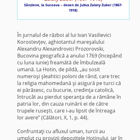
Sânziene, la Suceava – desen de Julius Zalaty Zuber (1867-
1918)
*
În jurnalul de război al lui Ivan Vasilievici
Korostevţev, aghiotantul mareşalului
Alexandru Alexandrovici Prozorovski,
Bucovina geografică a anului 1769 (începând
cu luna iunie) freamătă de îmbulzeală
umană. La Hotin, de pildă, „au sosit
numeroşi şleahtici poloni de rând, care trec
la religia mahomedană şi asigură pe turci că
ei părăsesc, cu bucurie, credinţa catolică,
întrucât au pierdut speranţa de a rămâne în
patria lor, din cauza ruinării ei de către
trupele ruseşti, care i-au lipsit de întreaga
lor avere” (Călători, X, 1, p. 44).
*
Confruntaţi cu afluxul uman, turcii au
umplut cu provizii depozitele Hotinului, iar în