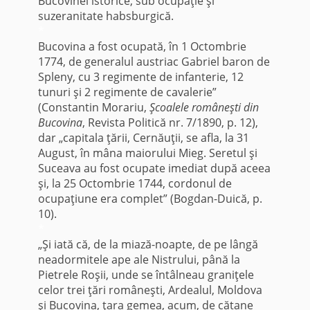
Bucovinei istorice, sub ocupaţie şi
suzeranitate habsburgică.
*
Bucovina a fost ocupată, în 1 Octombrie
1774, de generalul austriac Gabriel baron de
Spleny, cu 3 regimente de infanterie, 12
tunuri şi 2 regimente de cavalerie”
(Constantin Morariu,
Şcoalele româneşti din
Bucovina
, Revista Politică nr. 7/1890, p. 12),
dar „capitala ţării, Cernăuţii, se afla, la 31
August, în mâna maiorului Mieg. Seretul şi
Suceava au fost ocupate imediat după aceea
şi, la 25 Octombrie 1744, cordonul de
ocupaţiune era complet” (Bogdan-Duică, p.
10).
*
„Şi iată că, de la miază-noapte, de pe lângă
neadormitele ape ale Nistrului, până la
Pietrele Roşii, unde se întâlneau graniţele
celor trei ţări româneşti, Ardealul, Moldova
şi Bucovina, ţara gemea, acum, de cătane