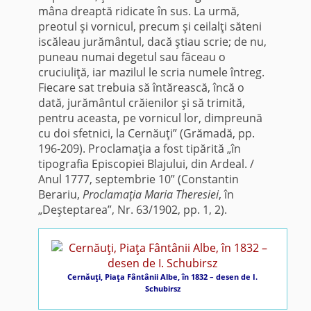
mâna dreaptă ridicate în sus. La urmă,
preotul şi vornicul, precum şi ceilalţi săteni
iscăleau jurământul, dacă ştiau scrie; de nu,
puneau numai degetul sau făceau o
cruciuliţă, iar mazilul le scria numele întreg.
Fiecare sat trebuia să întărească, încă o
dată, jurământul crăienilor şi să trimită,
pentru aceasta, pe vornicul lor, dimpreună
cu doi sfetnici, la Cernăuţi” (Grămadă, pp.
196-209). Proclamaţia a fost tipărită „în
tipografia Episcopiei Blajului, din Ardeal. /
Anul 1777, septembrie 10” (Constantin
Berariu,
Proclamaţia Maria Theresiei
, în
„Deşteptarea”, Nr. 63/1902, pp. 1, 2).
Cernăuţi, Piaţa Fântânii Albe, în 1832 – desen de I.
Schubirsz