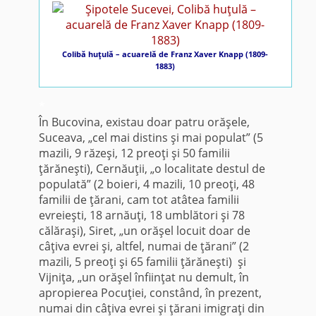
Colibă huţulă – acuarelă de Franz Xaver Knapp (1809-
1883)
*
În Bucovina, existau doar patru orăşele,
Suceava, „cel mai distins şi mai populat” (5
mazili, 9 răzeşi, 12 preoţi şi 50 familii
ţărăneşti), Cernăuţii, „o localitate destul de
populată” (2 boieri, 4 mazili, 10 preoţi, 48
familii de ţărani, cam tot atâtea familii
evreieşti, 18 arnăuţi, 18 umblători şi 78
călăraşi), Siret, „un orăşel locuit doar de
câţiva evrei şi, altfel, numai de ţărani” (2
mazili, 5 preoţi şi 65 familii ţărăneşti) şi
Vijniţa, „un orăşel înfiinţat nu demult, în
apropierea Pocuţiei, constând, în prezent,
numai din câţiva evrei şi ţărani imigraţi din