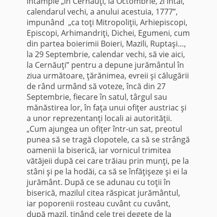
întâmple „în Cernăuţi, la Octombrie, zi întâi,
calendarul vechi, a anului acestuia, 1777”,
impunând „ca toţi Mitropoliţii, Arhiepiscopi,
Episcopi, Arhimandriţi, Dichei, Egumeni, cum
din partea boierimii Boieri, Mazili, Ruptaşi…,
la 29 Septembrie, calendar vechi, să vie aici,
la Cernăuţi” pentru a depune jurământul în
ziua următoare, ţărănimea, evreii şi călugării
de rând urmând să voteze, încă din 27
Septembrie, fiecare în satul, târgul sau
mănăstirea lor, în faţa unui ofiţer austriac şi
a unor reprezentanţi locali ai autorităţii.
„Cum ajungea un ofiţer într-un sat, preotul
punea să se tragă clopotele, ca să se strângă
oamenii la biserică, iar vornicul trimitea
vătăjeii după cei care trăiau prin munţi, pe la
stâni şi pe la hodăi, ca să se înfăţişeze şi ei la
jurământ. După ce se adunau cu toţii în
biserică, mazilul citea răspicat jurământul,
iar poporenii rosteau cuvânt cu cuvânt,
după mazil, ţinând cele trei degete de la