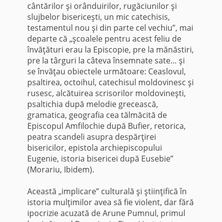
cântărilor şi orânduirilor, rugăciunilor şi
slujbelor bisericeşti, un mic catechisis,
testamentul nou şi din parte cel vechiu”, mai
departe că „şcoalele pentru acest feliu de
învăţături erau la Episcopie, pre la mănăstiri,
pre la târguri la câteva însemnate sate… şi
se învăţau obiectele următoare: Ceaslovul,
psaltirea, octoihul, catechisul moldovinesc şi
rusesc, alcătuirea scrisorilor moldovineşti,
psaltichia după melodie grecească,
gramatica, geografia cea tălmăcită de
Episcopul Amfilochie după Bufier, retorica,
peatra scandeli asupra despărţirei
bisericilor, epistola archiepiscopului
Eugenie, istoria bisericei după Eusebie”
(Morariu, Ibidem).
*
Această „implicare” culturală şi ştiinţifică în
istoria mulţimilor avea să fie violent, dar fără
ipocrizie acuzată de Arune Pumnul, primul