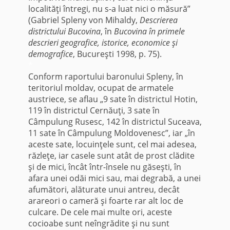
localităţi întregi, nu s-a luat nici o măsură”
(Gabriel Spleny von Mihaldy,
Descrierea
districtului Bucovina
, în
Bucovina în primele
descrieri geografice, istorice, economice şi
demografice
, Bucureşti 1998, p. 75).
*
Conform raportului baronului Spleny, în
teritoriul moldav, ocupat de armatele
austriece, se aflau „9 sate în districtul Hotin,
119 în districtul Cernăuţi, 3 sate în
Câmpulung Rusesc, 142 în districtul Suceava,
11 sate în Câmpulung Moldovenesc”, iar „în
aceste sate, locuinţele sunt, cel mai adesea,
răzleţe, iar casele sunt atât de prost clădite
şi de mici, încât într-însele nu găseşti, în
afara unei odăi mici sau, mai degrabă, a unei
afumători, alăturate unui antreu, decât
arareori o cameră şi foarte rar alt loc de
culcare. De cele mai multe ori, aceste
cocioabe sunt neîngrădite şi nu sunt