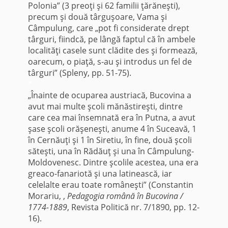
Polonia” (3 preoţi şi 62 familii ţărăneşti),
precum şi două târguşoare, Vama şi
Câmpulung, care „pot fi considerate drept
târguri, fiindcă, pe lângă faptul că în ambele
localităţi casele sunt clădite des şi formează,
oarecum, o piaţă, s-au şi introdus un fel de
târguri” (Spleny, pp. 51-75).
*
„Înainte de ocuparea austriacă, Bucovina a
avut mai multe şcoli mănăstireşti, dintre
care cea mai însemnată era în Putna, a avut
şase şcoli orăşeneşti, anume 4 în Suceavă, 1
în Cernăuţi şi 1 în Siretiu, în fine, două şcoli
săteşti, una în Rădăuţ şi una în Câmpulung-
Moldovenesc. Dintre şcolile acestea, una era
greaco-fanariotă şi una latinească, iar
celelalte erau toate româneşti” (Constantin
Morariu, ,
Pedagogia română în Bucovina /
1774-1889
, Revista Politică nr. 7/1890, pp. 12-
16).