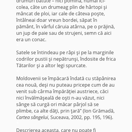
drumuri bătute – nici pomină, numai ici-
colea, câte un drumeag plin de hârtopi şi
mâncat de ploi, iar cale de câteva poşte,
întâlneai doar vreun bordei, săpat în
pământ, în vârful căruia atârna, pe o prăjină,
un jup de paie sau de strujeni, semn că aici
era un conac.
*
Satele se întindeau pe râpi şi pe la marginile
codrilor pustii şi nepătrunşi, îndosite de frica
Tătarilor şi a altor legi spurcate.
*
Moldovenii se împăcară îndată cu stăpânirea
cea nouă, deşi nu puteau pricepe cum de au
venit sub cârma împărăţiei austriece, căci
nici învălmăşeală de oşti n-au văzut, nici
sânge să curgă ori măcar pârjol să se
plimbe, ca alte dăţi, prin ţară” (Ion Grămadă,
Cartea sângelui
, Suceava, 2002, pp. 195, 196).
*
Descrierea aceasta, care nu poate fi