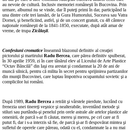
au nevoie de cultură. Inclusiv memoriei româneşti în Bucovina. Prin
urmare, albumul nu se vinde, dar îl puteţi primi în dar, participând la
una dintre cele trei lansări, de la Gura Humorului, Suceava sau Vatra
Dornei, şi beneficiind, astfel, şi de un concert gratuit, cu 48 cântece
naţionale româneşti de la 1841-1850, executate, după atât amar de
vreme, de trupa
Zicălaşii
.
*
Confesiuni cromatice
înseamnă blazonul definitiv al creaţiei
pictorului şi martirului
Radu Bercea
, care părea definitiv spulberat,
în 30 aprilie 1959, zi în care tânărul elev al Liceului de Arte Plastice
“Octav Băncilă” din Iaşi era arestat şi condamnat la 20 de ani de
muncă silnică, pentru că milita în secret pentru sprijinirea partizanilor
din munţii Bucovinei, care luptau împotriva ocupantului sovietic şi a
complicilor lui români.
*
După 1989,
Radu Bercea
a retrăit şi vârstele pierdute, lucrând cu
frenezia unei tinereţi veşnice şi nealterabile, inventând metode şi
stiluri sau purtându-şi penelul prin orele astrale ale artelor plastice ale
omenirii, de parcă s-ar fi căutat, mereu şi mereu, pe cel care ar fi
putut fi, dar i s-a interzis să fie, de parcă şi-ar fi despovărat mintea şi
sufletul de operele care păreau, odată cu el, condamnate la a nu mai