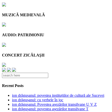
MUZICĂ MEDIEVALĂ
AUDIO: PATRIMONIU
CONCERT ZICĂLAŞII
Recent Posts
ion drăgușanul: povestea instituțiilor de cultură ale Sucevei
ion drăgușanul: cu verbele în joc
ion drăgușanul: Povestea așezărilor transilvane U V Z
ion drăgușanul: povestea așezărilor transilvane T