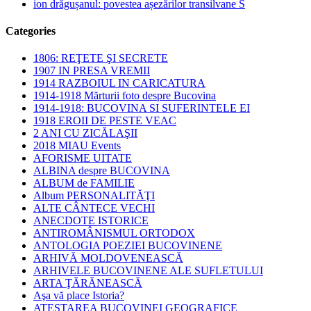
ion drăgușanul: povestea așezărilor transilvane S
Categories
1806: REŢETE ŞI SECRETE
1907 IN PRESA VREMII
1914 RAZBOIUL IN CARICATURA
1914-1918 Mărturii foto despre Bucovina
1914-1918: BUCOVINA SI SUFERINTELE EI
1918 EROII DE PESTE VEAC
2 ANI CU ZICĂLAŞII
2018 MIAU Events
AFORISME UITATE
ALBINA despre BUCOVINA
ALBUM de FAMILIE
Album PERSONALITĂŢI
ALTE CÂNTECE VECHI
ANECDOTE ISTORICE
ANTIROMÂNISMUL ORTODOX
ANTOLOGIA POEZIEI BUCOVINENE
ARHIVĂ MOLDOVENEASCĂ
ARHIVELE BUCOVINENE ALE SUFLETULUI
ARTA ŢĂRĂNEASCĂ
Aşa vă place Istoria?
ATESTAREA BUCOVINEI GEOGRAFICE