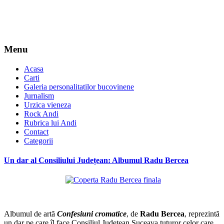
Menu
Acasa
Carti
Galeria personalitatilor bucovinene
Jurnalism
Urzica vieneza
Rock Andi
Rubrica lui Andi
Contact
Categorii
Un dar al Consiliului Județean: Albumul Radu Bercea
*
Albumul de artă
Confesiuni cromatice
, de
Radu Bercea
, reprezintă
un dar pe care îl face Consiliul Judeţean Suceava tuturor celor care