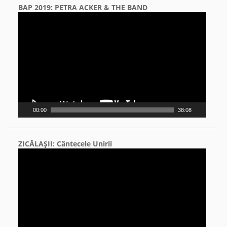
BAP 2019: PETRA ACKER & THE BAND
Video
Player
00:00
38:08
ZICĂLAŞII: Cântecele Unirii
Video
Player