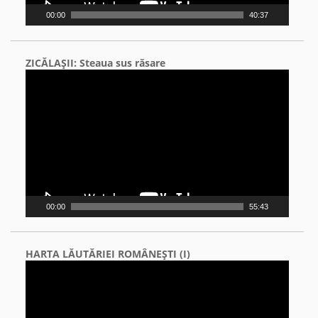
00:00
40:37
ZICĂLAŞII: Steaua sus răsare
Video
Player
00:00
55:43
HARTA LĂUTĂRIEI ROMÂNEŞTI (I)
Video
Player