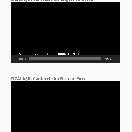
Video
Player
00:00
39:14
ZICĂLAŞII: Cântecele lui Nicolae Picu
Video
Player