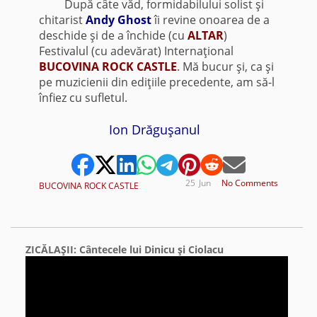
După câte văd, formidabilului solist şi
chitarist
Andy Ghost
îi revine onoarea de a
deschide şi de a închide (cu
ALTAR
)
Festivalul (cu adevărat) Internaţional
BUCOVINA ROCK CASTLE
. Mă bucur şi, ca şi
pe muzicienii din ediţiile precedente, am să-l
înfiez cu sufletul.
Ion Drăguşanul
25
Jun
No Comments
BUCOVINA ROCK CASTLE
ZICĂLAŞII: Cântecele lui Dinicu şi Ciolacu
Video
Player