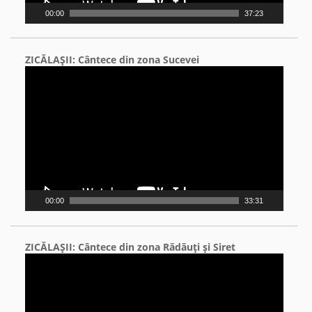
00:00
37:23
ZICĂLAŞII: Cântece din zona Sucevei
Video
Player
00:00
33:31
ZICĂLAŞII: Cântece din zona Rădăuţi şi Siret
Video
Player