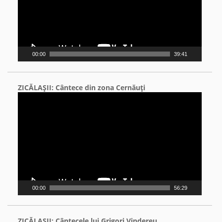
00:00
39:41
ZICĂLAŞII: Cântece din zona Cernăuţi
Video
Player
00:00
56:29
ZICĂLAŞII: Cântecele lui Grigori Vindereu