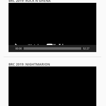
BRC 2019: ROCK N GHENA
Video
Player
00:00
52:27
BRC 2019: NIGHTMARION
Video
Player