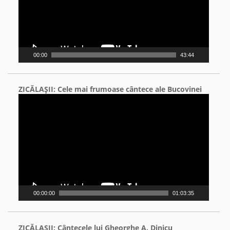
00:00
43:44
ZICĂLAŞII: Cele mai frumoase cântece ale Bucovinei
Video
Player
00:00:00
01:03:35
ZICĂLAŞII: Cântecele lui Gheorghe A. Dinicu