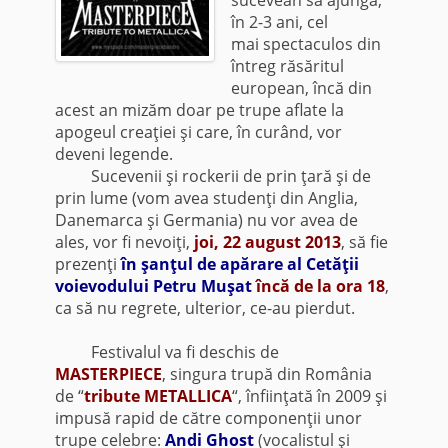
în 2-3 ani, cel
mai spectaculos din
întreg răsăritul
european, încă din
acest an mizăm doar pe trupe aflate la
apogeul creaţiei şi care, în curând, vor
deveni legende.
Sucevenii şi rockerii de prin ţară şi de
prin lume (vom avea studenţi din Anglia,
Danemarca şi Germania) nu vor avea de
ales, vor fi nevoiţi,
joi, 22 august 2013
, să fie
prezenţi
în şanţul de apărare al Cetăţii
voievodului Petru Muşat
încă de la ora 18
,
ca să nu regrete, ulterior, ce-au pierdut.
Festivalul va fi deschis de
MASTERPIECE
, singura trupă din România
de “
tribute METALLICA
“, înfiinţată în 2009 şi
impusă rapid de către componenţii unor
trupe celebre:
Andi Ghost
(vocalistul şi