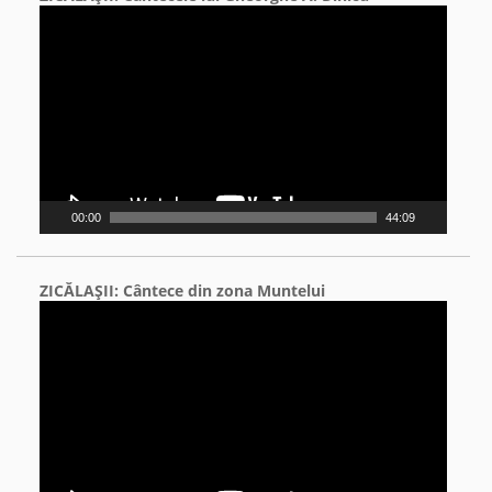
Video
Player
00:00
44:09
ZICĂLAŞII: Cântece din zona Muntelui
Video
Player