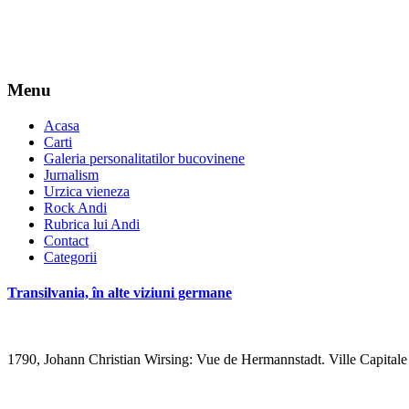
Menu
Acasa
Carti
Galeria personalitatilor bucovinene
Jurnalism
Urzica vieneza
Rock Andi
Rubrica lui Andi
Contact
Categorii
Transilvania, în alte viziuni germane
1790, Johann Christian Wirsing: Vue de Hermannstadt. Ville Capitale 
*