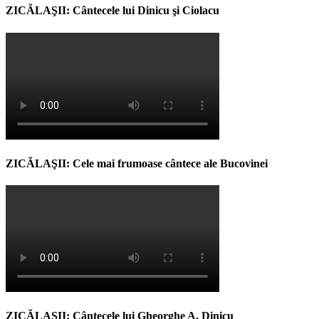
ZICĂLAŞII: Cântecele lui Dinicu şi Ciolacu
ZICĂLAŞII: Cele mai frumoase cântece ale Bucovinei
ZICĂLAŞII: Cântecele lui Gheorghe A. Dinicu