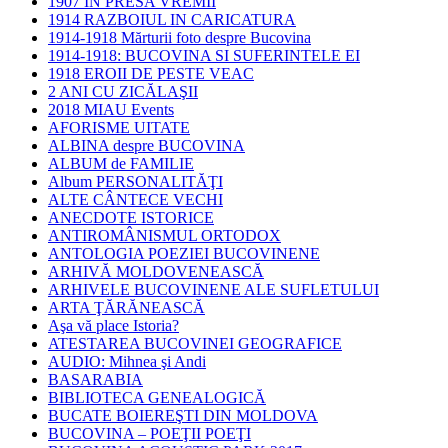
1907 IN PRESA VREMII
1914 RAZBOIUL IN CARICATURA
1914-1918 Mărturii foto despre Bucovina
1914-1918: BUCOVINA SI SUFERINTELE EI
1918 EROII DE PESTE VEAC
2 ANI CU ZICĂLAŞII
2018 MIAU Events
AFORISME UITATE
ALBINA despre BUCOVINA
ALBUM de FAMILIE
Album PERSONALITĂŢI
ALTE CÂNTECE VECHI
ANECDOTE ISTORICE
ANTIROMÂNISMUL ORTODOX
ANTOLOGIA POEZIEI BUCOVINENE
ARHIVĂ MOLDOVENEASCĂ
ARHIVELE BUCOVINENE ALE SUFLETULUI
ARTA ŢĂRĂNEASCĂ
Aşa vă place Istoria?
ATESTAREA BUCOVINEI GEOGRAFICE
AUDIO: Mihnea şi Andi
BASARABIA
BIBLIOTECA GENEALOGICĂ
BUCATE BOIEREŞTI DIN MOLDOVA
BUCOVINA – POEŢII POEŢI