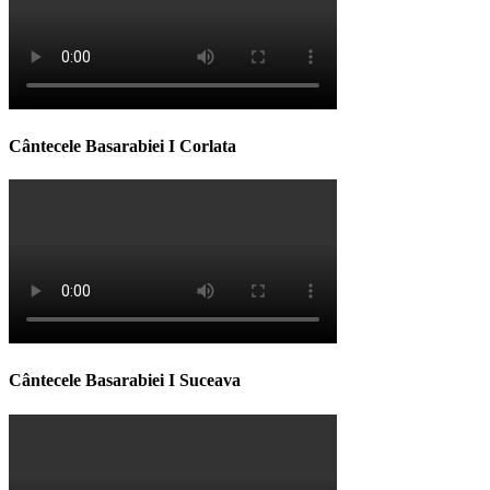
Cântecele Basarabiei I Corlata
Cântecele Basarabiei I Suceava