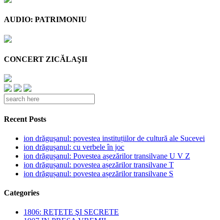
AUDIO: PATRIMONIU
CONCERT ZICĂLAŞII
Recent Posts
ion drăgușanul: povestea instituțiilor de cultură ale Sucevei
ion drăgușanul: cu verbele în joc
ion drăgușanul: Povestea așezărilor transilvane U V Z
ion drăgușanul: povestea așezărilor transilvane T
ion drăgușanul: povestea așezărilor transilvane S
Categories
1806: REŢETE ŞI SECRETE