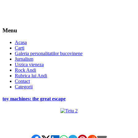
Menu
Acasa
Carti
Galeria personalitatilor bucovinene
Jurnalism
Urzica vieneza
Rock Andi
Rubrica lui Andi
Contact
Categorii
toy machines: the great escape