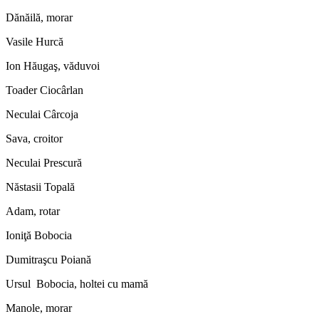
Dănăilă, morar
Vasile Hurcă
Ion Hăugaş, văduvoi
Toader Ciocârlan
Neculai Cârcoja
Sava, croitor
Neculai Prescură
Năstasii Topală
Adam, rotar
Ioniţă Bobocia
Dumitraşcu Poiană
Ursul Bobocia, holtei cu mamă
Manole, morar