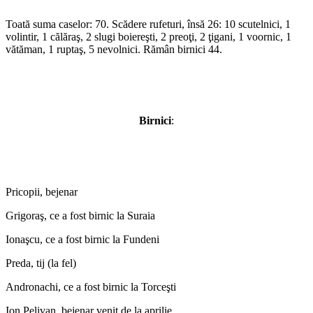
Toată suma caselor: 70. Scădere rufeturi, însă 26: 10 scutelnici, 1
volintir, 1 călăraş, 2 slugi boiereşti, 2 preoţi, 2 ţigani, 1 voornic, 1
vătăman, 1 ruptaş, 5 nevolnici. Rămân birnici 44.
Birnici
:
Pricopii, bejenar
Grigoraş, ce a fost birnic la Suraia
Ionaşcu, ce a fost birnic la Fundeni
Preda, tij (la fel)
Andronachi, ce a fost birnic la Torceşti
Ion Pelivan, bejenar venit de la aprilie