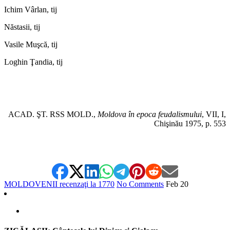
Ichim Vârlan, tij
Năstasii, tij
Vasile Muşcă, tij
Loghin Ţandia, tij
ACAD. ŞT. RSS MOLD.,
Moldova în epoca feudalismului
, VII, I,
Chişinău 1975, p. 553
MOLDOVENII recenzaţi la 1770
No Comments
Feb
20