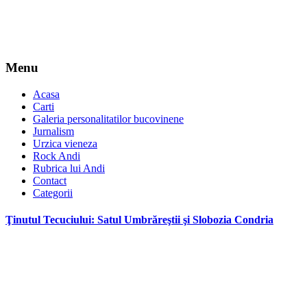
Menu
Acasa
Carti
Galeria personalitatilor bucovinene
Jurnalism
Urzica vieneza
Rock Andi
Rubrica lui Andi
Contact
Categorii
Ţinutul Tecuciului: Satul Umbrăreştii şi Slobozia Condria