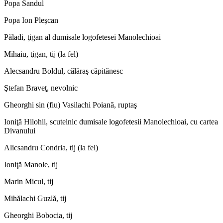
Popa Sandul
Popa Ion Pleşcan
Păladi, ţigan al dumisale logofetesei Manolechioai
Mihaiu, ţigan, tij (la fel)
Alecsandru Boldul, călăraş căpitănesc
Ştefan Braveţ, nevolnic
Gheorghi sin (fiu) Vasilachi Poiană, ruptaş
Ioniţă Hilohii, scutelnic dumisale logofetesii Manolechioai, cu cartea
Divanului
Alicsandru Condria, tij (la fel)
Ioniţă Manole, tij
Marin Micul, tij
Mihălachi Guzlă, tij
Gheorghi Bobocia, tij