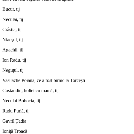
Bucur, tij
Neculai, tij
Crâstia, tij
Niacşul, tij
Agachii, tij
Ion Radu, tij
Neguţul, tij
Vasilache Poiană, ce a fost birnic la Torceşti
Costandin, holtei cu mamă, tij
Neculai Bobocia, tij
Radu Purlă, tij
Gavril Ţadia
Ioniţă Troacă