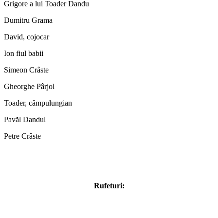
Grigore a lui Toader Dandu
Dumitru Grama
David, cojocar
Ion fiul babii
Simeon Crâste
Gheorghe Pârjol
Toader, câmpulungian
Pavăl Dandul
Petre Crâste
Rufeturi: