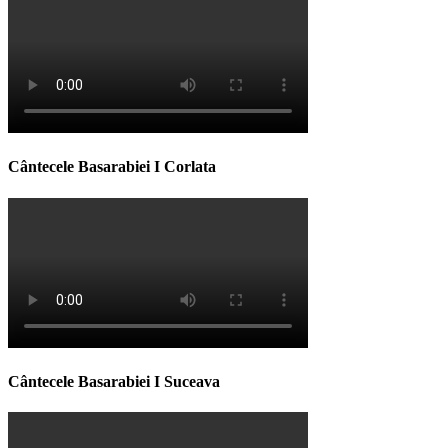
Cântecele Basarabiei I Corlata
Cântecele Basarabiei I Suceava