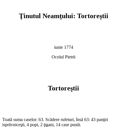
Ţinutul Neamţului: Tortoreştii
iunie 1774
Ocolul Pietrii
Tortoreştii
Toată suma caselor: 63. Scădere rufeturi, însă 63: 43 panţiri
isprăvniceşti, 4 popi, 2 ţigani, 14 case pustii.