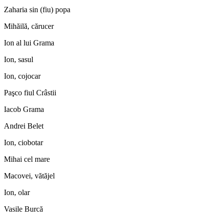
Zaharia sin (fiu) popa
Mihăilă, cărucer
Ion al lui Grama
Ion, sasul
Ion, cojocar
Paşco fiul Crâstii
Iacob Grama
Andrei Belet
Ion, ciobotar
Mihai cel mare
Macovei, vătăjel
Ion, olar
Vasile Burcă