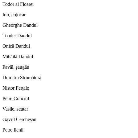
Todor al Floarei
Ion, cojocar
Gheorghe Dandul
Toader Dandul
Onică Dandul
Mihăilă Dandul
Pavăl, şaugău
Dumitru Strumătură
Nistor Ferţale
Petre Conciul
Vasile, scutar
Gavril Cercheşan
Petre Ilenii