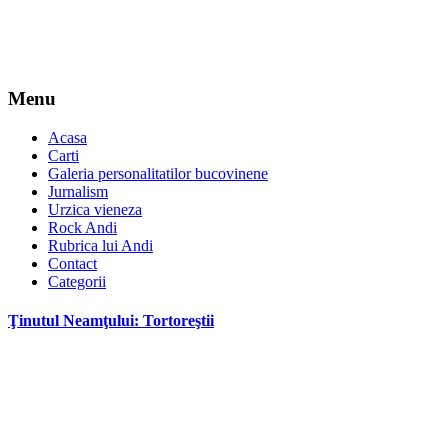
Menu
Acasa
Carti
Galeria personalitatilor bucovinene
Jurnalism
Urzica vieneza
Rock Andi
Rubrica lui Andi
Contact
Categorii
Ţinutul Neamţului: Tortoreştii