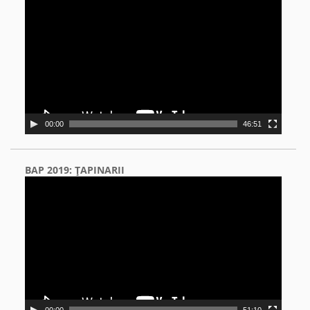
Player
00:00
46:51
BAP 2019: ŢAPINARII
Video
Player