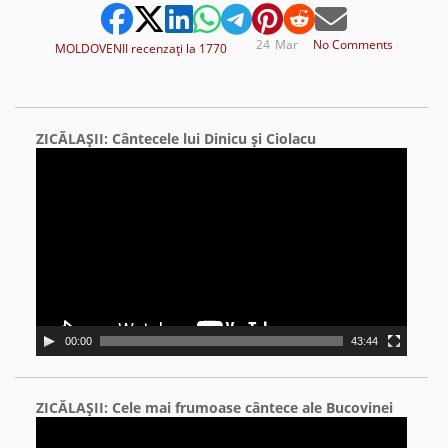
24
Mar
No Comments
MOLDOVENII recenzaţi la 1770
ZICĂLAŞII: Cântecele lui Dinicu şi Ciolacu
Video
Player
00:00
43:44
ZICĂLAŞII: Cele mai frumoase cântece ale Bucovinei
Video
Player