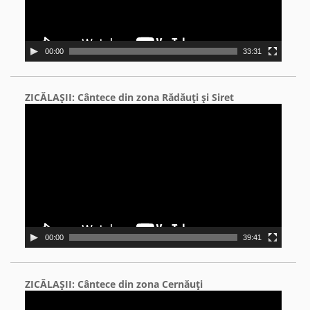
00:00
33:31
ZICĂLAŞII: Cântece din zona Rădăuţi şi Siret
Video
Player
00:00
39:41
ZICĂLAŞII: Cântece din zona Cernăuţi
Video
Player