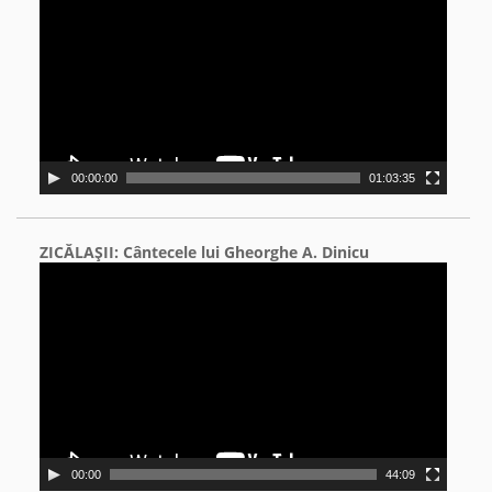
00:00:00
01:03:35
ZICĂLAŞII: Cântecele lui Gheorghe A. Dinicu
Video
Player
00:00
44:09