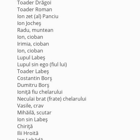
Toader Drăgoi
Toader Roman
Ion zet (al) Panciu
Ion Jocheş
Radu, muntean
Ion, cioban
Irimia, cioban
Ion, cioban
Lupul Labeş
Lupul sin ego (fiul lui)
Toader Labeş
Costantin Borş
Dumitru Borş
Ioniţă fiu chelarului
Neculai brat (frate) chelarului
Vasile, crav
Mihăilă, scutar
Ion sin Labeş
Chiriţă
Ilii Hroită
Ion Lebădă