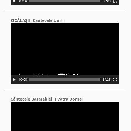
00:00
38:08
ZICĂLAŞII: Cântecele Unirii
Video
Player
00:00
54:25
Cântecele Basarabiei II Vatra Dornei
Video
Player