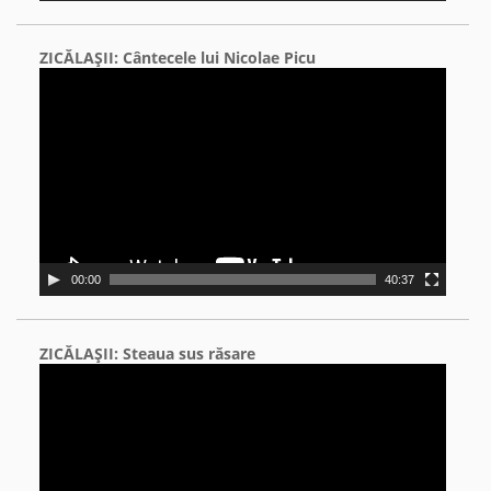
ZICĂLAŞII: Cântecele lui Nicolae Picu
Video
Player
00:00
40:37
ZICĂLAŞII: Steaua sus răsare
Video
Player