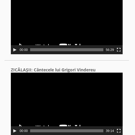
00:00
56:29
ZICĂLAŞII: Cântecele lui Grigori Vindereu
Video
Player
00:00
39:14