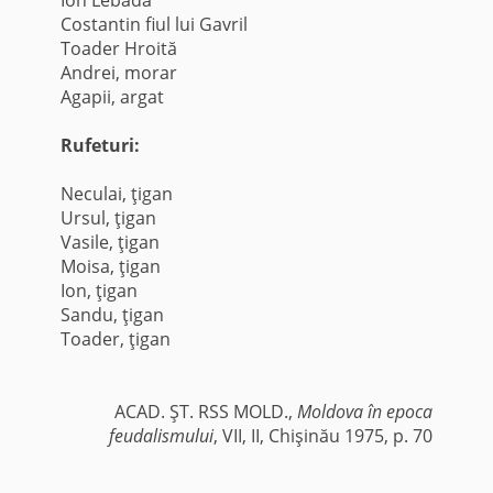
Costantin fiul lui Gavril
Toader Hroită
Andrei, morar
Agapii, argat
Rufeturi:
Neculai, ţigan
Ursul, ţigan
Vasile, ţigan
Moisa, ţigan
Ion, ţigan
Sandu, ţigan
Toader, ţigan
ACAD. ŞT. RSS MOLD.,
Moldova în epoca
feudalismului
, VII, II, Chişinău 1975, p. 70