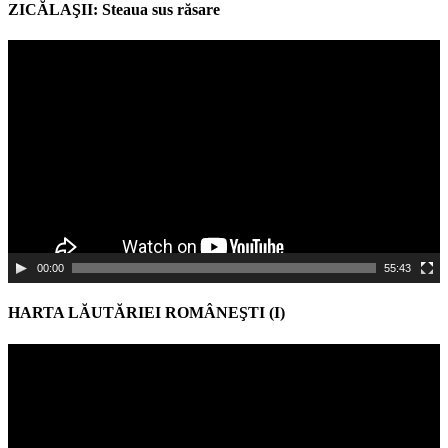
ZICĂLAŞII: Steaua sus răsare
Video
Player
00:00
55:43
HARTA LĂUTĂRIEI ROMÂNEŞTI (I)
Video
Player