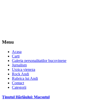
Menu
Acasa
Carti
Galeria personalitatilor bucovinene
Jurnalism
Urzica vieneza
Rock Andi
Rubrica lui Andi
Contact
Categorii
Ţinutul Hârlăului: Macsutul