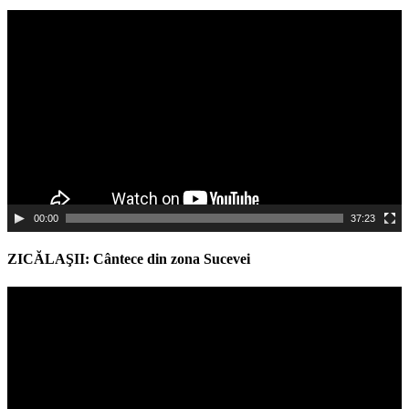
Video
Player
00:00
37:23
ZICĂLAŞII: Cântece din zona Sucevei
Video
Player