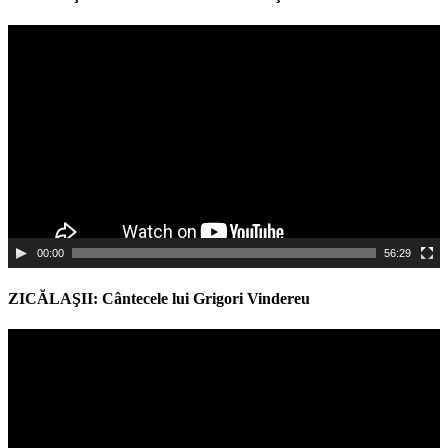
Video
Player
00:00
56:29
ZICĂLAŞII: Cântecele lui Grigori Vindereu
Video
Player