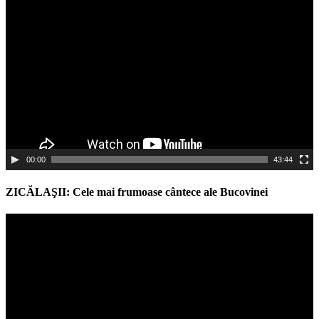
Video
Player
00:00
43:44
ZICĂLAŞII: Cele mai frumoase cântece ale Bucovinei
Video
Player