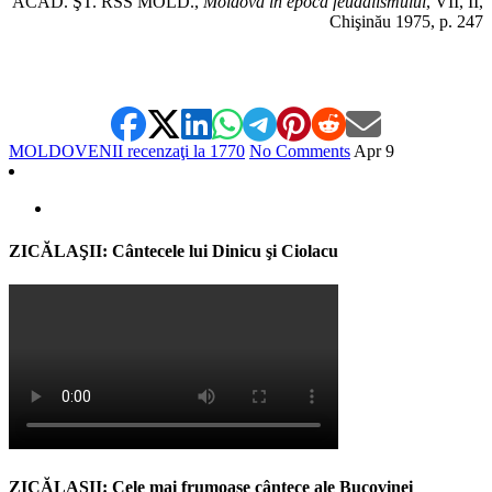
ACAD. ŞT. RSS MOLD.,
Moldova în epoca feudalismului
, VII, II,
Chişinău 1975, p. 247
MOLDOVENII recenzaţi la 1770
No Comments
Apr
9
ZICĂLAŞII: Cântecele lui Dinicu şi Ciolacu
ZICĂLAŞII: Cele mai frumoase cântece ale Bucovinei