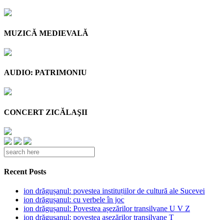
MUZICĂ MEDIEVALĂ
AUDIO: PATRIMONIU
CONCERT ZICĂLAŞII
Recent Posts
ion drăgușanul: povestea instituțiilor de cultură ale Sucevei
ion drăgușanul: cu verbele în joc
ion drăgușanul: Povestea așezărilor transilvane U V Z
ion drăgușanul: povestea așezărilor transilvane T