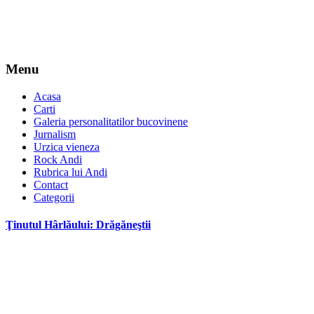
Menu
Acasa
Carti
Galeria personalitatilor bucovinene
Jurnalism
Urzica vieneza
Rock Andi
Rubrica lui Andi
Contact
Categorii
Ţinutul Hârlăului: Drăgăneştii