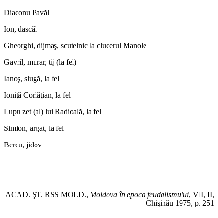
Diaconu Pavăl
Ion, dascăl
Gheorghi, dijmaş, scutelnic la clucerul Manole
Gavril, murar, tij (la fel)
Ianoş, slugă, la fel
Ioniţă Corlăţian, la fel
Lupu zet (al) lui Radioală, la fel
Simion, argat, la fel
Bercu, jidov
ACAD. ŞT. RSS MOLD.,
Moldova în epoca feudalismului
, VII, II,
Chişinău 1975, p. 251