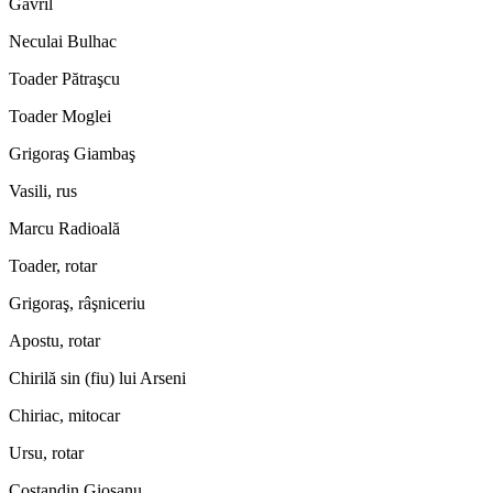
Gavril
Neculai Bulhac
Toader Pătraşcu
Toader Moglei
Grigoraş Giambaş
Vasili, rus
Marcu Radioală
Toader, rotar
Grigoraş, râşniceriu
Apostu, rotar
Chirilă sin (fiu) lui Arseni
Chiriac, mitocar
Ursu, rotar
Costandin Giosanu