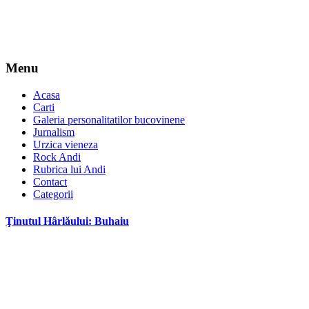
Menu
Acasa
Carti
Galeria personalitatilor bucovinene
Jurnalism
Urzica vieneza
Rock Andi
Rubrica lui Andi
Contact
Categorii
Ţinutul Hârlăului: Buhaiu