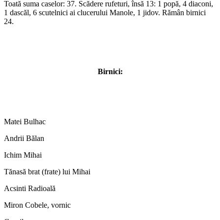
Toată suma caselor: 37. Scădere rufeturi, însă 13: 1 popă, 4 diaconi,
1 dascăl, 6 scutelnici ai clucerului Manole, 1 jidov. Rămân birnici
24.
Birnici:
Matei Bulhac
Andrii Bălan
Ichim Mihai
Tănasă brat (frate) lui Mihai
Acsinti Radioală
Miron Cobele, vornic