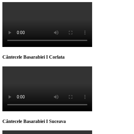
Cântecele Basarabiei I Corlata
Cântecele Basarabiei I Suceava