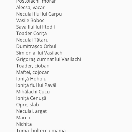
Postolachi, morar
Alecsa, văcar
Neculai fiul lui Carpu
Vasile Boboc
Sava fiul lui Iftodii
Toader Coriţă
Neculai Tătaru
Dumitraşco Orbul
Simion al lui Vasilachi
Grigoraş cumnat lui Vasilachi
Toader, cioban
Maftei, cojocar
Ioniţă Hohoiu
Ioniţă fiul lui Pavăl
Mihălachi Cucu
Ioniţă Cenuşă
Opre, slab
Neculai, argat
Marco
Nichita
Toma, holtei cu mamă