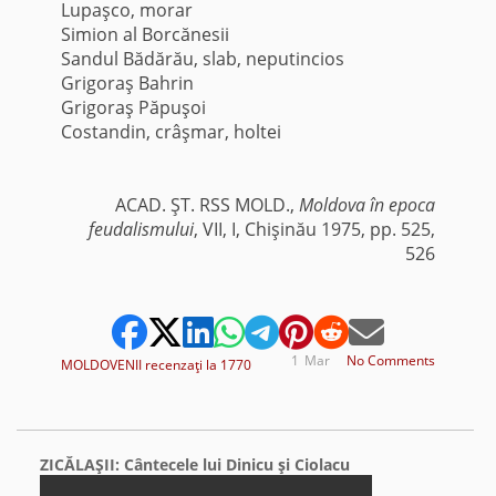
Lupaşco, morar
Simion al Borcănesii
Sandul Bădărău, slab, neputincios
Grigoraş Bahrin
Grigoraş Păpuşoi
Costandin, crâşmar, holtei
ACAD. ŞT. RSS MOLD.,
Moldova în epoca
feudalismului
, VII, I, Chişinău 1975, pp. 525,
526
1
Mar
No Comments
MOLDOVENII recenzaţi la 1770
ZICĂLAŞII: Cântecele lui Dinicu şi Ciolacu