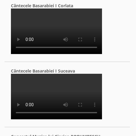
Cântecele Basarabiei I Corlata
Cântecele Basarabiei I Suceava