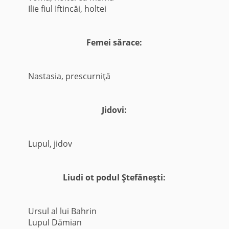
Ilie fiul Iftincăi, holtei
Femei sărace:
Nastasia, prescurniţă
Jidovi:
Lupul, jidov
Liudi ot podul Ştefăneşti:
Ursul al lui Bahrin
Lupul Dămian