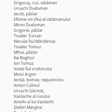
Grigoraş, rus, vătăman
Ursachi Duduman
Iacob, pâslar
Eftimie sin (fiu) al vătămanului
Miron Duduman
Grigorie, pâslar
Toader Ţurcan
Neculai fiul Mărdăroai
Toader Tomuz
Mihai, pâslar
Ilie Boghiul
Ion Tomuz
Istate fiul croitorului
Moisi Argint
Ioniţă, bolnav, neputincios
Anton Culmul
Ursachi Gârmăţ
Vasilache al rusului
Antohi al lui Vasilachi
Ştefan Margine