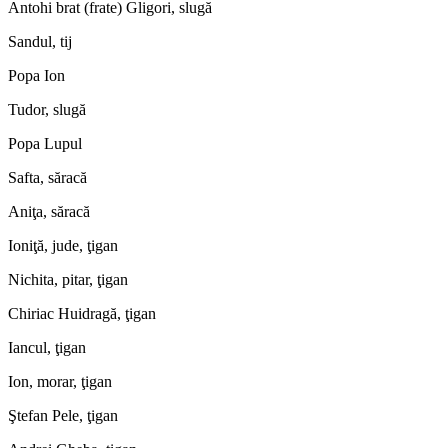
Antohi brat (frate) Gligori, slugă
Sandul, tij
Popa Ion
Tudor, slugă
Popa Lupul
Safta, săracă
Aniţa, săracă
Ioniţă, jude, ţigan
Nichita, pitar, ţigan
Chiriac Huidragă, ţigan
Iancul, ţigan
Ion, morar, ţigan
Ştefan Pele, ţigan