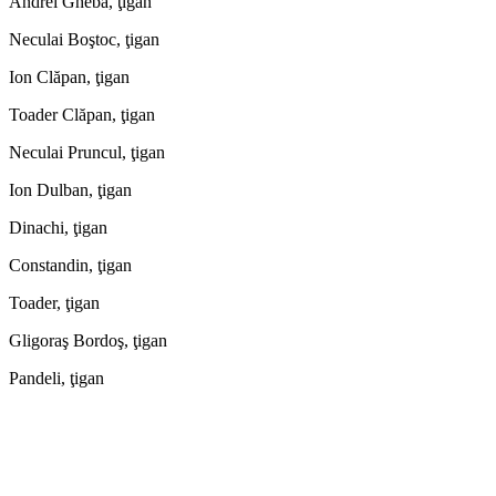
Andrei Gheba, ţigan
Neculai Boştoc, ţigan
Ion Clăpan, ţigan
Toader Clăpan, ţigan
Neculai Pruncul, ţigan
Ion Dulban, ţigan
Dinachi, ţigan
Constandin, ţigan
Toader, ţigan
Gligoraş Bordoş, ţigan
Pandeli, ţigan