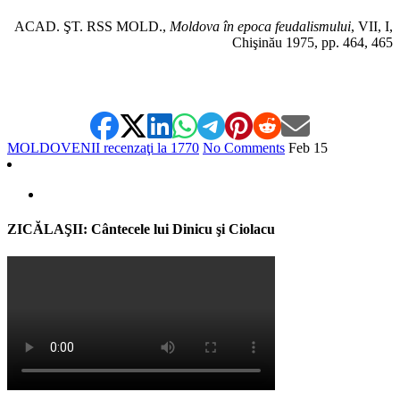
ACAD. ŞT. RSS MOLD.,
Moldova în epoca feudalismului
, VII, I,
Chişinău 1975, pp. 464, 465
MOLDOVENII recenzaţi la 1770
No Comments
Feb
15
ZICĂLAŞII: Cântecele lui Dinicu şi Ciolacu