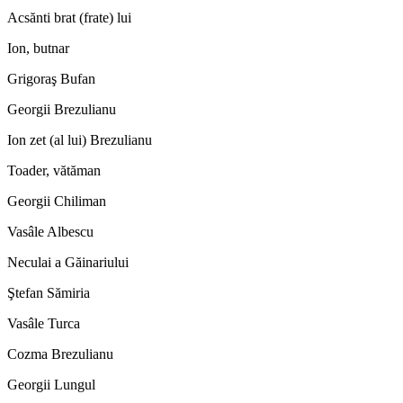
Acsănti brat (frate) lui
Ion, butnar
Grigoraş Bufan
Georgii Brezulianu
Ion zet (al lui) Brezulianu
Toader, vătăman
Georgii Chiliman
Vasâle Albescu
Neculai a Găinariului
Ştefan Sămiria
Vasâle Turca
Cozma Brezulianu
Georgii Lungul