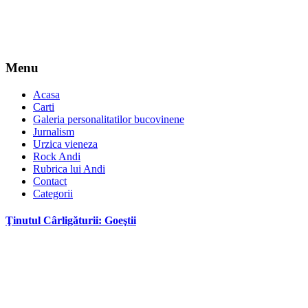
Menu
Acasa
Carti
Galeria personalitatilor bucovinene
Jurnalism
Urzica vieneza
Rock Andi
Rubrica lui Andi
Contact
Categorii
Ţinutul Cârligăturii: Goeştii