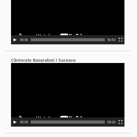
00:00
50:53
Cântecele Basarabiei I Suceava
Video
Player
00:00
59:02