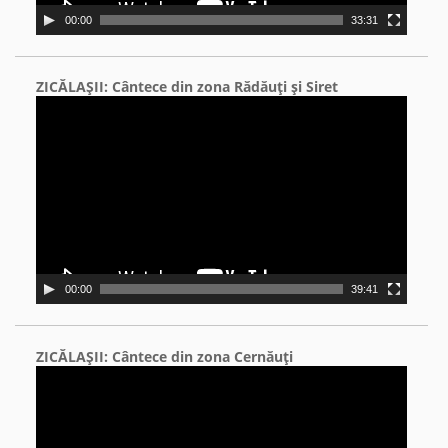
00:00
33:31
ZICĂLAŞII: Cântece din zona Rădăuţi şi Siret
Video
Player
00:00
39:41
ZICĂLAŞII: Cântece din zona Cernăuţi
Video
Player