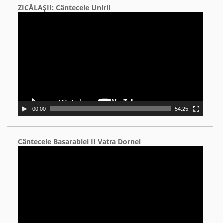
ZICĂLAŞII: Cântecele Unirii
Video
Player
00:00
54:25
Cântecele Basarabiei II Vatra Dornei
Video
Player