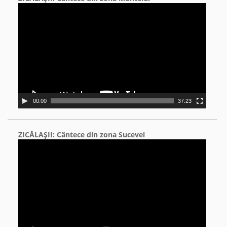
Video
Player
00:00
37:23
ZICĂLAŞII: Cântece din zona Sucevei
Video
Player