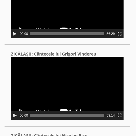
00:00
56:29
ZICĂLAŞII: Cântecele lui Grigori Vindereu
Video
Player
00:00
39:14
ZICĂLAŞII: Cântecele lui Nicolae Picu