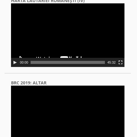
HARTA LĂUTĂRIEI ROMÂNEŞTI (IV)
Video
Player
00:00
45:32
BRC 2019: ALTAR
Video
Player