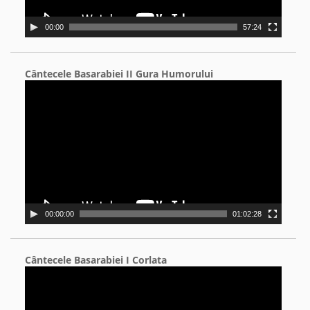
00:00
57:24
Cântecele Basarabiei II Gura Humorului
Video
Player
00:00:00
01:02:28
Cântecele Basarabiei I Corlata
Video
Player