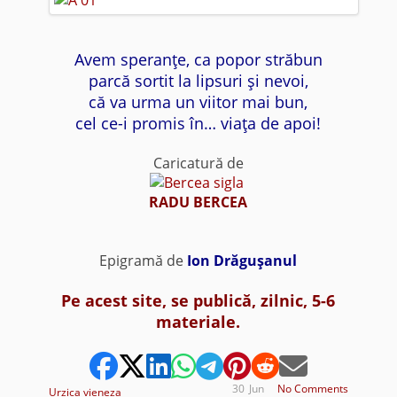
Avem speranţe, ca popor străbun
parcă sortit la lipsuri şi nevoi,
că va urma un viitor mai bun,
cel ce-i promis în… viaţa de apoi!
Caricatură de
RADU BERCEA
Epigramă de
Ion Drăguşanul
Pe acest site, se publică, zilnic, 5-6
materiale.
30
Jun
No Comments
Urzica vieneza