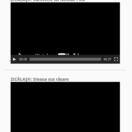
Video
Player
00:00
40:37
ZICĂLAŞII: Steaua sus răsare
Video
Player