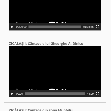
00:00:00
01:03:35
ZICĂLAŞII: Cântecele lui Gheorghe A. Dinicu
Video
Player
00:00
44:09
ZICĂLAŞII: Cântece din zona Muntelui