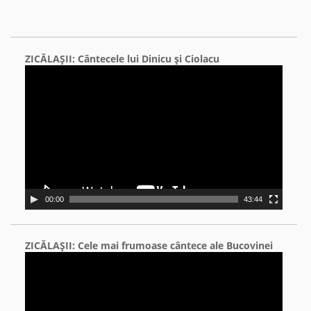
ZICĂLAŞII: Cântecele lui Dinicu şi Ciolacu
Video
Player
00:00
43:44
ZICĂLAŞII: Cele mai frumoase cântece ale Bucovinei
Video
Player