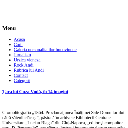
Menu
Acasa
Carti
Galeria personalitatilor bucovinene
Jurnalism
Urzica vieneza
Rock Andi
Rubrica lui Andi
Contact
Categorii
Ţara lui Cuza Vodă, în 14 imagini
Cromolitografia „1864: Proclamaţiunea Înălţimei Sale Domnitorului
cătră sătenii clăcaşi”, păstrată în arhivele Bibliotecii Centrale
Universitare „Lucian Blaga” din Cluj-Napoca, „editor şi compuitor
mru. D. Papasoglu”, are câteva ilustraţii interesante despre cum arăta