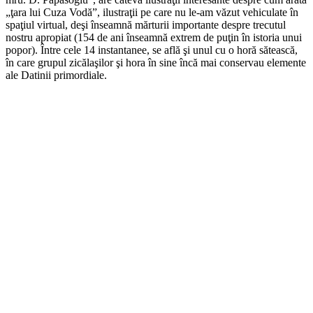
„ţara lui Cuza Vodă”, ilustraţii pe care nu le-am văzut vehiculate în
spaţiul virtual, deşi înseamnă mărturii importante despre trecutul
nostru apropiat (154 de ani înseamnă extrem de puţin în istoria unui
popor). Între cele 14 instantanee, se află şi unul cu o horă sătească,
în care grupul zicălaşilor şi hora în sine încă mai conservau elemente
ale Datinii primordiale.