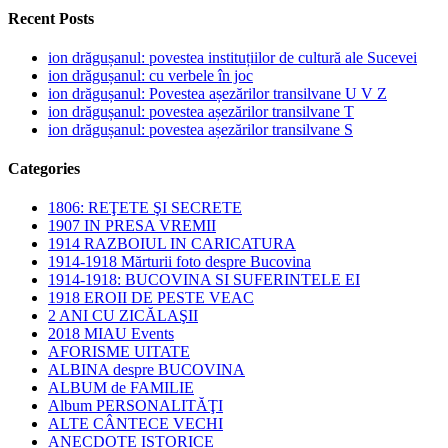
Recent Posts
ion drăgușanul: povestea instituțiilor de cultură ale Sucevei
ion drăgușanul: cu verbele în joc
ion drăgușanul: Povestea așezărilor transilvane U V Z
ion drăgușanul: povestea așezărilor transilvane T
ion drăgușanul: povestea așezărilor transilvane S
Categories
1806: REŢETE ŞI SECRETE
1907 IN PRESA VREMII
1914 RAZBOIUL IN CARICATURA
1914-1918 Mărturii foto despre Bucovina
1914-1918: BUCOVINA SI SUFERINTELE EI
1918 EROII DE PESTE VEAC
2 ANI CU ZICĂLAŞII
2018 MIAU Events
AFORISME UITATE
ALBINA despre BUCOVINA
ALBUM de FAMILIE
Album PERSONALITĂŢI
ALTE CÂNTECE VECHI
ANECDOTE ISTORICE