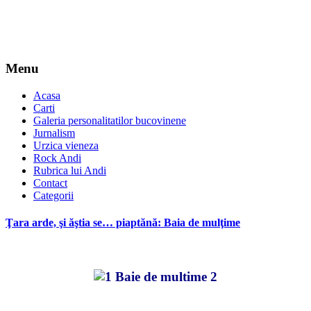
Menu
Acasa
Carti
Galeria personalitatilor bucovinene
Jurnalism
Urzica vieneza
Rock Andi
Rubrica lui Andi
Contact
Categorii
Ţara arde, şi ăştia se… piaptănă: Baia de mulţime