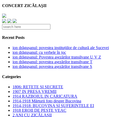
CONCERT ZICĂLAŞII
Recent Posts
ion drăgușanul: povestea instituțiilor de cultură ale Sucevei
ion drăgușanul: cu verbele în joc
ion drăgușanul: Povestea așezărilor transilvane U V Z
ion drăgușanul: povestea așezărilor transilvane T
ion drăgușanul: povestea așezărilor transilvane S
Categories
1806: REŢETE ŞI SECRETE
1907 IN PRESA VREMII
1914 RAZBOIUL IN CARICATURA
1914-1918 Mărturii foto despre Bucovina
1914-1918: BUCOVINA SI SUFERINTELE EI
1918 EROII DE PESTE VEAC
2 ANI CU ZICĂLAŞII