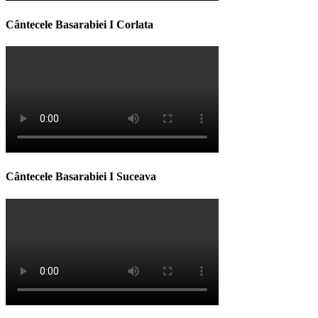
Cântecele Basarabiei I Corlata
Cântecele Basarabiei I Suceava