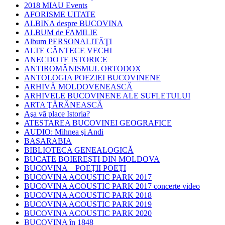
2018 MIAU Events
AFORISME UITATE
ALBINA despre BUCOVINA
ALBUM de FAMILIE
Album PERSONALITĂŢI
ALTE CÂNTECE VECHI
ANECDOTE ISTORICE
ANTIROMÂNISMUL ORTODOX
ANTOLOGIA POEZIEI BUCOVINENE
ARHIVĂ MOLDOVENEASCĂ
ARHIVELE BUCOVINENE ALE SUFLETULUI
ARTA ŢĂRĂNEASCĂ
Aşa vă place Istoria?
ATESTAREA BUCOVINEI GEOGRAFICE
AUDIO: Mihnea şi Andi
BASARABIA
BIBLIOTECA GENEALOGICĂ
BUCATE BOIEREŞTI DIN MOLDOVA
BUCOVINA – POEŢII POEŢI
BUCOVINA ACOUSTIC PARK 2017
BUCOVINA ACOUSTIC PARK 2017 concerte video
BUCOVINA ACOUSTIC PARK 2018
BUCOVINA ACOUSTIC PARK 2019
BUCOVINA ACOUSTIC PARK 2020
BUCOVINA în 1848