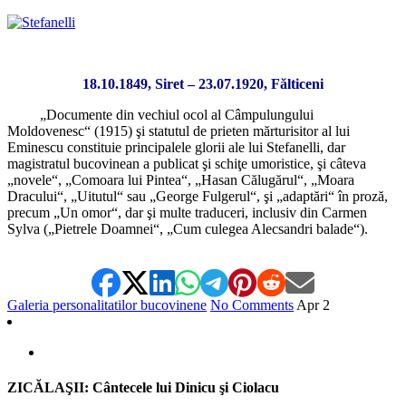
18.10.1849, Siret – 23.07.1920, Fălticeni
„Documente din vechiul ocol al Câmpulungului
Moldovenesc“ (1915) şi statutul de prieten mărturisitor al lui
Eminescu constituie principalele glorii ale lui Stefanelli, dar
magistratul bucovinean a publicat şi schiţe umoristice, şi câteva
„novele“, „Comoara lui Pintea“, „Hasan Călugărul“, „Moara
Dracului“, „Uitutul“ sau „George Fulgerul“, şi „adaptări“ în proză,
precum „Un omor“, dar şi multe traduceri, inclusiv din Carmen
Sylva („Pietrele Doamnei“, „Cum culegea Alecsandri balade“).
Galeria personalitatilor bucovinene
No Comments
Apr
2
ZICĂLAŞII: Cântecele lui Dinicu şi Ciolacu