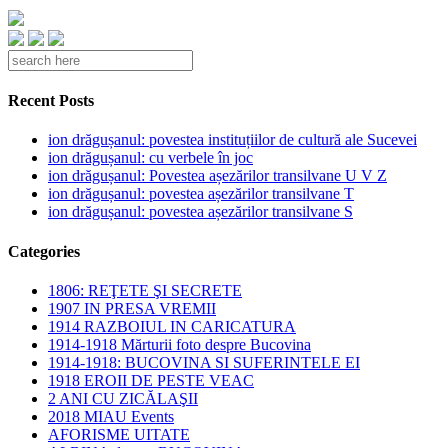
Recent Posts
ion drăgușanul: povestea instituțiilor de cultură ale Sucevei
ion drăgușanul: cu verbele în joc
ion drăgușanul: Povestea așezărilor transilvane U V Z
ion drăgușanul: povestea așezărilor transilvane T
ion drăgușanul: povestea așezărilor transilvane S
Categories
1806: REŢETE ŞI SECRETE
1907 IN PRESA VREMII
1914 RAZBOIUL IN CARICATURA
1914-1918 Mărturii foto despre Bucovina
1914-1918: BUCOVINA SI SUFERINTELE EI
1918 EROII DE PESTE VEAC
2 ANI CU ZICĂLAŞII
2018 MIAU Events
AFORISME UITATE