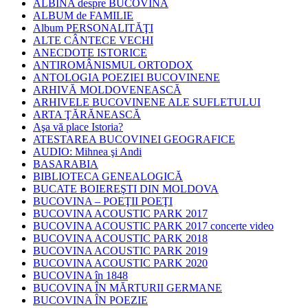
ALBINA despre BUCOVINA
ALBUM de FAMILIE
Album PERSONALITĂŢI
ALTE CÂNTECE VECHI
ANECDOTE ISTORICE
ANTIROMÂNISMUL ORTODOX
ANTOLOGIA POEZIEI BUCOVINENE
ARHIVĂ MOLDOVENEASCĂ
ARHIVELE BUCOVINENE ALE SUFLETULUI
ARTA ŢĂRĂNEASCĂ
Aşa vă place Istoria?
ATESTAREA BUCOVINEI GEOGRAFICE
AUDIO: Mihnea şi Andi
BASARABIA
BIBLIOTECA GENEALOGICĂ
BUCATE BOIEREŞTI DIN MOLDOVA
BUCOVINA – POEŢII POEŢI
BUCOVINA ACOUSTIC PARK 2017
BUCOVINA ACOUSTIC PARK 2017 concerte video
BUCOVINA ACOUSTIC PARK 2018
BUCOVINA ACOUSTIC PARK 2019
BUCOVINA ACOUSTIC PARK 2020
BUCOVINA în 1848
BUCOVINA ÎN MĂRTURII GERMANE
BUCOVINA ÎN POEZIE