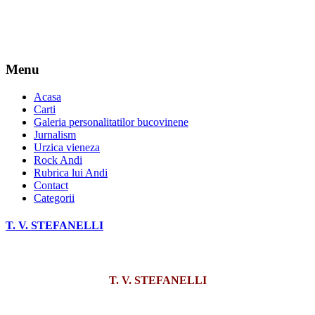
Menu
Acasa
Carti
Galeria personalitatilor bucovinene
Jurnalism
Urzica vieneza
Rock Andi
Rubrica lui Andi
Contact
Categorii
T. V. STEFANELLI
T. V. STEFANELLI