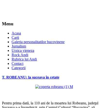
Menu
Acasa
Carti
Galeria personalitatilor bucovinene
Jurnalism
Urzica vieneza
Rock Andi
Rubrica lui Andi
Contact
Categorii
T. ROBEANU: la suceava în cetate
*
Pentru prima dată, la 110 ani de la moartea lui Robeanu, judeţul
Suceava s-a învrednicit, prin Centrul Cultural “Bucovina”, să