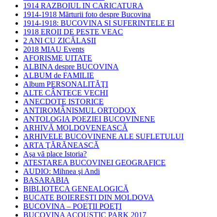
1914 RAZBOIUL IN CARICATURA
1914-1918 Mărturii foto despre Bucovina
1914-1918: BUCOVINA SI SUFERINTELE EI
1918 EROII DE PESTE VEAC
2 ANI CU ZICĂLAŞII
2018 MIAU Events
AFORISME UITATE
ALBINA despre BUCOVINA
ALBUM de FAMILIE
Album PERSONALITĂŢI
ALTE CÂNTECE VECHI
ANECDOTE ISTORICE
ANTIROMÂNISMUL ORTODOX
ANTOLOGIA POEZIEI BUCOVINENE
ARHIVĂ MOLDOVENEASCĂ
ARHIVELE BUCOVINENE ALE SUFLETULUI
ARTA ŢĂRĂNEASCĂ
Aşa vă place Istoria?
ATESTAREA BUCOVINEI GEOGRAFICE
AUDIO: Mihnea şi Andi
BASARABIA
BIBLIOTECA GENEALOGICĂ
BUCATE BOIEREŞTI DIN MOLDOVA
BUCOVINA – POEŢII POEŢI
BUCOVINA ACOUSTIC PARK 2017