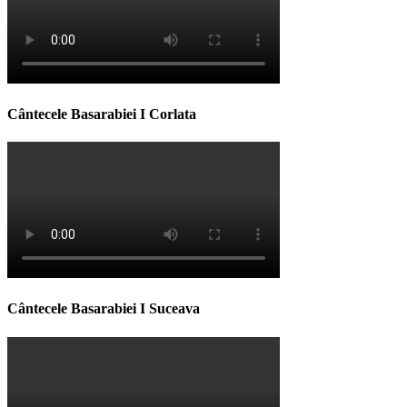
Cântecele Basarabiei I Corlata
Cântecele Basarabiei I Suceava