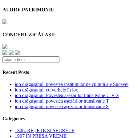
AUDIO: PATRIMONIU
CONCERT ZICĂLAŞII
Recent Posts
ion drăgușanul: povestea instituțiilor de cultură ale Sucevei
ion drăgușanul: cu verbele în joc
ion drăgușanul: Povestea așezărilor transilvane U V Z
ion drăgușanul: povestea așezărilor transilvane T
ion drăgușanul: povestea așezărilor transilvane S
Categories
1806: REŢETE ŞI SECRETE
1907 IN PRESA VREMII