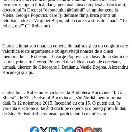
recupereze opera lirică, dar şi personalitatea complexă a istoricului,
doctorului în Drept şi “deputatului ţărănimii” câmpulungene la
Viena, George Popovici, care îşi definise fiinţa lirică printr-un
retorism, adresat Virginiei Bejan, iubita care s-a stins de tânără: “Te
robea, nu?” (T. Robeanu).
*
Cartea a intrat sub tipar, cu coperta de mai sus şi cu un conţinut care
valorifică toate argumentele obligativităţii noastre de a cinsti
memoria lui T. Robeanu – George Popovici, inclusiv două studii de
istorie, prin care George Popovici deschidea o cale de cercetare,
urmată, ulterior, de Gheorghe I. Brătianu, Vasile Bogrea, Alexandru
Bocăneţu şi alţii.
*
Cartea lui T. Robeanu se va lansa, la Biblioteca Bucovinei “I. G.
Sbiera”, de Ziua Scrisului Bucovinean, sărbătorită, pentru prima
dată, în 12 noiembrie 2015, începând cu ora 15. O puteţi citi, în
variantă electronică, făcând
click
pe copertă şi o puteţi primi în dar,
de Ziua Scrisului Bucovinean, participând la manifestare.