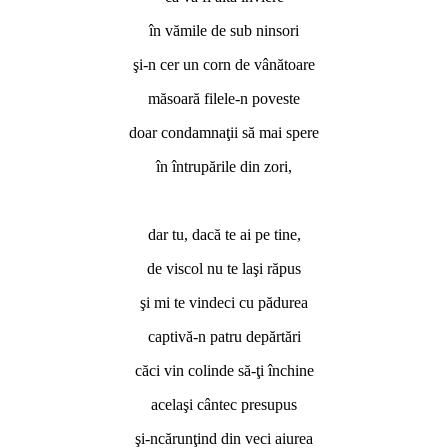
în vămile de sub ninsori
şi-n cer un corn de vânătoare
măsoară filele-n poveste
doar condamnaţii să mai spere
în întrupările din zori,
dar tu, dacă te ai pe tine,
de viscol nu te laşi răpus
şi mi te vindeci cu pădurea
captivă-n patru depărtări
căci vin colinde să-ţi închine
acelaşi cântec presupus
şi-ncărunţind din veci aiurea