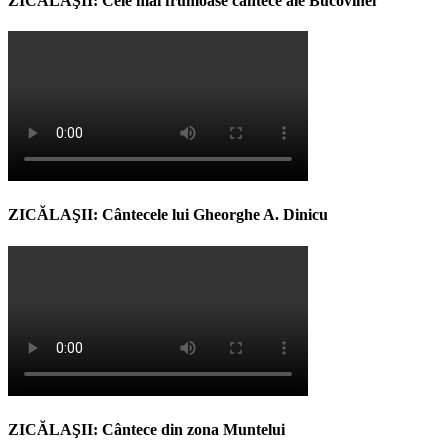
ZICĂLAŞII: Cele mai frumoase cântece ale Bucovinei
ZICĂLAŞII: Cântecele lui Gheorghe A. Dinicu
ZICĂLAŞII: Cântece din zona Muntelui