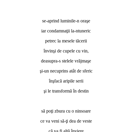
se-aprind luminile-n oraşe
iar condamnaţii la-ntuneric
petrec la mesele tăcerii
învinşi de cupele cu vin,
deasupra-s stelele vrăjmaşe
şi-un necuprins atât de sferic
înşfacă aripile serii
şi le transformă în destin
să poţi zbura cu o ninsoare
ce va veni să-ţi dea de veste
că va fi altă înviere