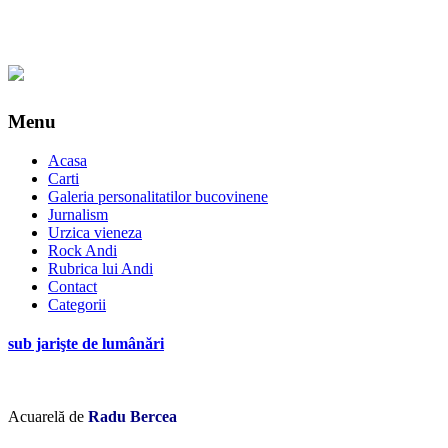
Menu
Acasa
Carti
Galeria personalitatilor bucovinene
Jurnalism
Urzica vieneza
Rock Andi
Rubrica lui Andi
Contact
Categorii
sub jarişte de lumânări
Acuarelă de
Radu Bercea