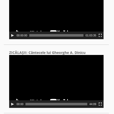
00:00:00
01:03:35
ZICĂLAŞII: Cântecele lui Gheorghe A. Dinicu
Video
Player
00:00
44:09