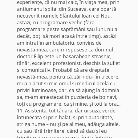
experiențe, că nu mai calc, în viața mea, prin
antiumanul spital din Suceava, care poartă
necuvenit numele Sfântului Ioan cel Nou,
astăzi, cu programare veche (fără
programare peste săptămâni sau luni, nu ai
decât, poți să mori acasă între timp), astăzi
am intrat în ambulatoriu, convins de
nevastă-mea, care-mi spusese că domnul
doctor Filip este un basarabean strașnic,
tânăr, excelent profesionist, deschis la suflet
și comunicativ. Probabil că are dreptate
nevastă-mea, pentru că, zărindu-l în trecere,
mi-a plăcut și mie omul și medicul acela cu
priviri luminoase, dar, ca să ajung la domnia
sa, m-am amestecat în puzderia de bolnavi,
toți cu programare, ca și mine, și toți la ora…
11. Asistenta, tot tânără, dar ursuză, verde
întunecată și prin halat, și prin autoritate,
striga nume – nu și pe al meu, adăuga altele,
cu sau fără trimitere; când să dau și eu
trimiterea cu programarea, îmi trântește