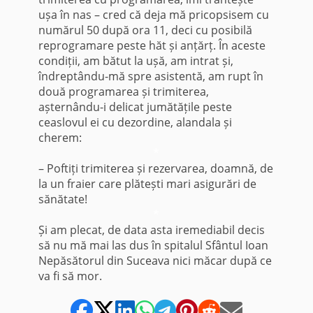
ușa în nas – cred că deja mă pricopsisem cu
numărul 50 după ora 11, deci cu posibilă
reprogramare peste hăt și anțărț. În aceste
condiții, am bătut la ușă, am intrat și,
îndreptându-mă spre asistentă, am rupt în
două programarea și trimiterea,
așternându-i delicat jumătățile peste
ceaslovul ei cu dezordine, alandala și
cherem:
*
– Poftiți trimiterea și rezervarea, doamnă, de
la un fraier care plătești mari asigurări de
sănătate!
*
Și am plecat, de data asta iremediabil decis
să nu mă mai las dus în spitalul Sfântul Ioan
Nepăsătorul din Suceava nici măcar după ce
va fi să mor.