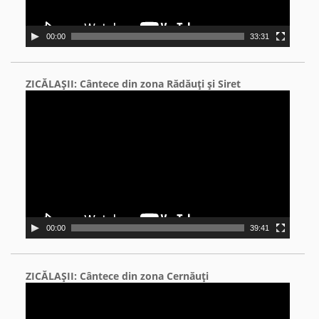
00:00
33:31
ZICĂLAŞII: Cântece din zona Rădăuţi şi Siret
Video
Player
00:00
39:41
ZICĂLAŞII: Cântece din zona Cernăuţi
Video
Player