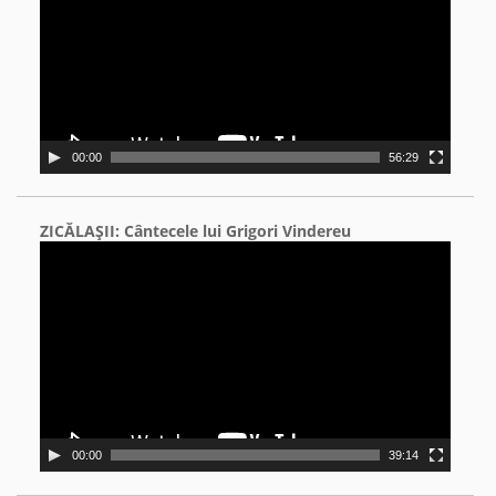
00:00
56:29
ZICĂLAŞII: Cântecele lui Grigori Vindereu
Video
Player
00:00
39:14