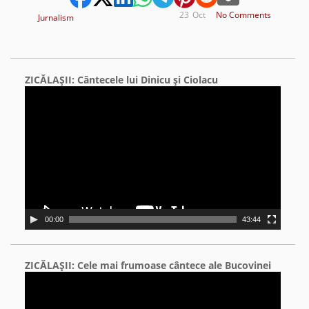
23
Oct
No Comments
Jurnalism
ZICĂLAŞII: Cântecele lui Dinicu şi Ciolacu
Video
Player
00:00
43:44
ZICĂLAŞII: Cele mai frumoase cântece ale Bucovinei
Video
Player