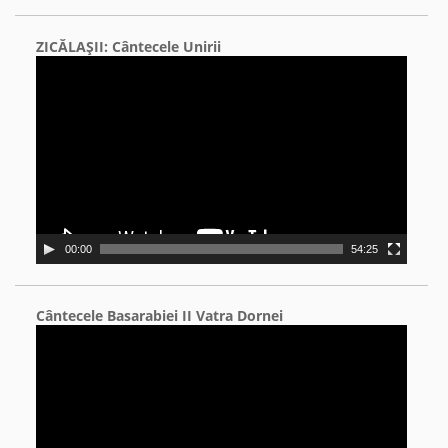
ZICĂLAŞII: Cântecele Unirii
Video
Player
00:00
54:25
Cântecele Basarabiei II Vatra Dornei
Video
Player