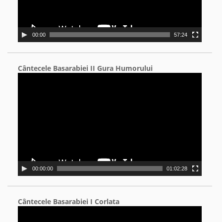
00:00
57:24
Cântecele Basarabiei II Gura Humorului
Video
Player
00:00:00
01:02:28
Cântecele Basarabiei I Corlata
Video
Player