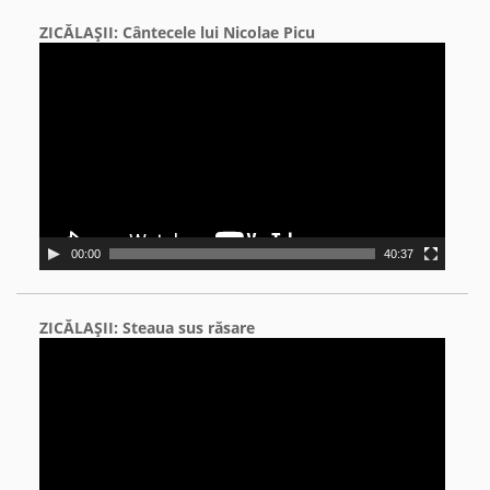
ZICĂLAŞII: Cântecele lui Nicolae Picu
Video
Player
00:00
40:37
ZICĂLAŞII: Steaua sus răsare
Video
Player