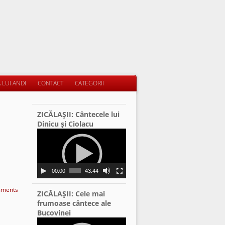
 LUI ANDI
CONTACT
CATEGORII
ZICĂLAŞII: Cântecele lui
Dinicu şi Ciolacu
Video
Player
00:00
43:44
ments
ZICĂLAŞII: Cele mai
frumoase cântece ale
Bucovinei
Video