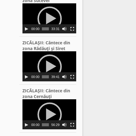
zona Sucevei
Video
Player
00:00
33:31
ZICĂLAŞII: Cântece din
zona Rădăuţi şi Siret
Video
Player
00:00
39:41
ZICĂLAŞII: Cântece din
zona Cernăuţi
Video
Player
00:00
56:29