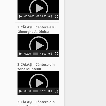
Player
00:00:00
01:03:35
ZICĂLAŞII: Cântecele lui
Gheorghe A. Dinicu
Video
Player
00:00
44:09
ZICĂLAŞII: Cântece din
zona Muntelui
Video
Player
00:00
37:23
ZICĂLAŞII: Cântece din