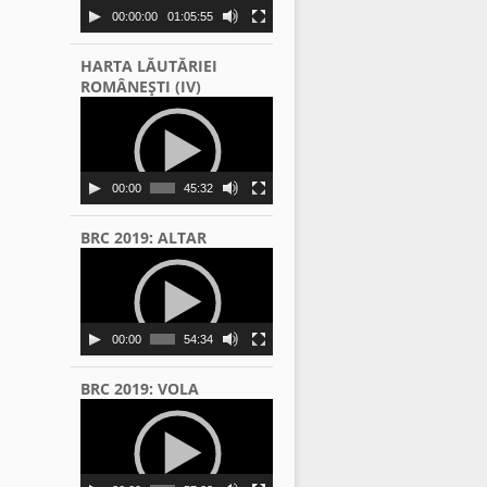
00:00:00
01:05:55
HARTA LĂUTĂRIEI
ROMÂNEŞTI (IV)
Video
Player
00:00
45:32
BRC 2019: ALTAR
Video
Player
00:00
54:34
BRC 2019: VOLA
Video
Player