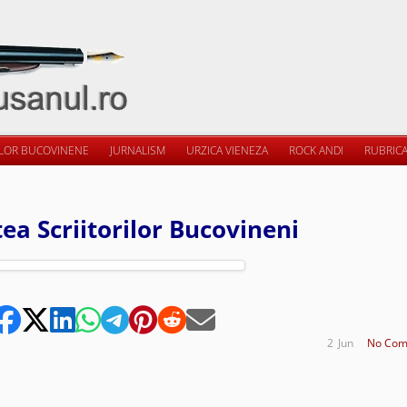
ILOR BUCOVINENE
JURNALISM
URZICA VIENEZA
ROCK ANDI
RUBRICA
tea Scriitorilor Bucovineni
2
Jun
No Com