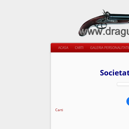
ACASA
CARTI
GALERIA PERSONALITAT
Societa
Carti