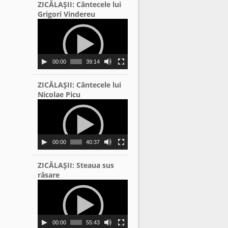
ZICĂLAŞII: Cântecele lui
Grigori Vindereu
Video
Player
00:00
39:14
ZICĂLAŞII: Cântecele lui
Nicolae Picu
Video
Player
00:00
40:37
ZICĂLAŞII: Steaua sus
răsare
Video
Player
00:00
55:43