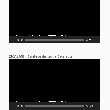
00:00
39:41
ZICĂLAŞII: Cântece din zona Cernăuţi
Video
Player
00:00
56:29