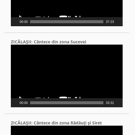
00:00
37:23
ZICĂLAŞII: Cântece din zona Sucevei
Video
Player
00:00
33:31
ZICĂLAŞII: Cântece din zona Rădăuţi şi Siret
Video
Player