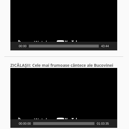
00:00
43:44
ZICĂLAŞII: Cele mai frumoase cântece ale Bucovinei
Video
Player
00:00:00
01:03:35