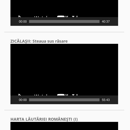
00:00
40:37
ZICĂLAŞII: Steaua sus răsare
Video
Player
00:00
55:43
HARTA LĂUTĂRIEI ROMÂNEŞTI (I)
Video
Player