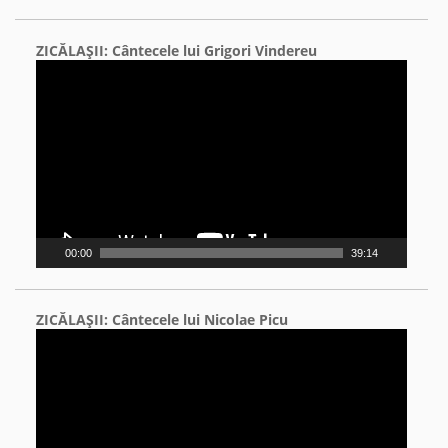
ZICĂLAŞII: Cântecele lui Grigori Vindereu
Video
Player
00:00
39:14
ZICĂLAŞII: Cântecele lui Nicolae Picu
Video
Player