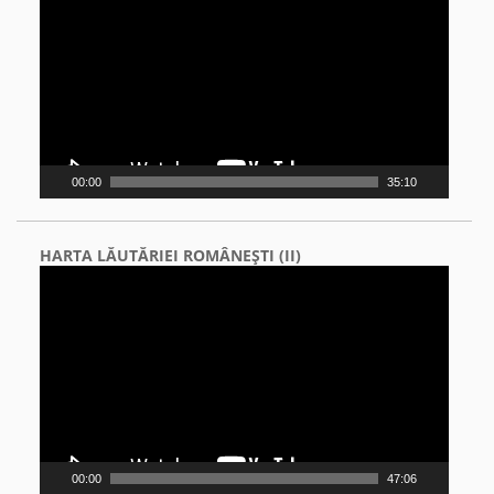
00:00
35:10
HARTA LĂUTĂRIEI ROMÂNEŞTI (II)
Video
Player
00:00
47:06