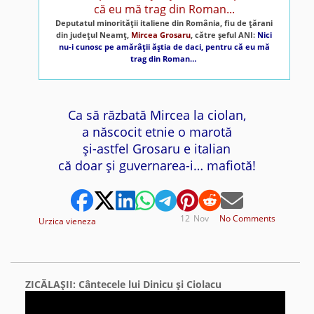
Deputatul minorităţii italiene din România, fiu de ţărani
din judeţul Neamţ,
Mircea Grosaru
, către şeful ANI:
Nici
nu-i cunosc pe amărâţii ăştia de daci, pentru că eu mă
trag din Roman…
Ca să răzbată Mircea la ciolan,
a născocit etnie o marotă
şi-astfel Grosaru e italian
că doar şi guvernarea-i… mafiotă!
12
Nov
No Comments
Urzica vieneza
ZICĂLAŞII: Cântecele lui Dinicu şi Ciolacu
Video
Player