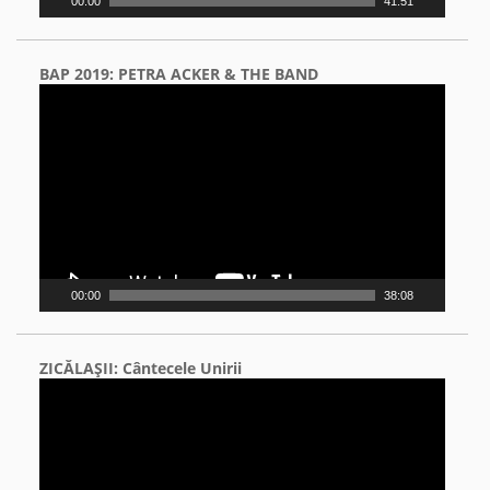
00:00
41:51
BAP 2019: PETRA ACKER & THE BAND
Video
Player
00:00
38:08
ZICĂLAŞII: Cântecele Unirii
Video
Player