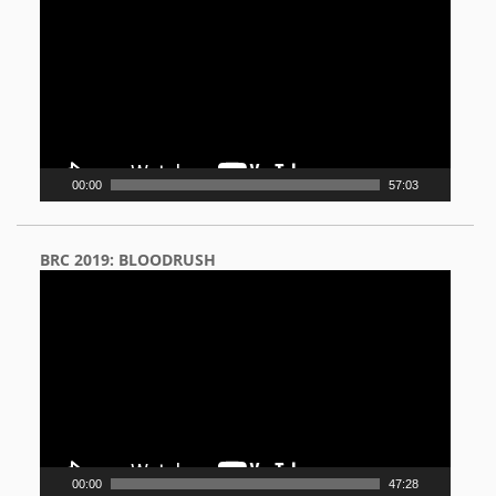
00:00
57:03
BRC 2019: BLOODRUSH
Video
Player
00:00
47:28