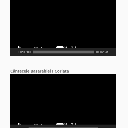
Player
00:00:00
01:02:28
Cântecele Basarabiei I Corlata
Video
Player