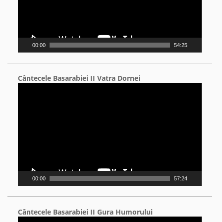
00:00
54:25
Cântecele Basarabiei II Vatra Dornei
Video
Player
00:00
57:24
Cântecele Basarabiei II Gura Humorului
Video