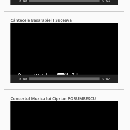
00:00
50:53
Cântecele Basarabiei I Suceava
Video
Player
00:00
59:02
Concertul Muzica lui Ciprian PORUMBESCU
Video
Player