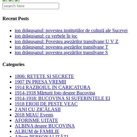
Recent Posts
ion drăgușanul: povestea instituțiilor de cultură ale Sucevei
ion drăgușanul: cu verbele în joc
ion drăgușanul: Povestea așezărilor transilvane U V Z
ion drăgușanul: povestea așezărilor transilvane T
ion drăgușanul: povestea așezărilor transilvane S
Categories
1806: REŢETE ŞI SECRETE
1907 IN PRESA VREMII
1914 RAZBOIUL IN CARICATURA
1914-1918 Mărturii foto despre Bucovina
1914-1918: BUCOVINA SI SUFERINTELE EI
1918 EROII DE PESTE VEAC
2 ANI CU ZICĂLAŞII
2018 MIAU Events
AFORISME UITATE
ALBINA despre BUCOVINA
ALBUM de FAMILIE
Album PERSONALITĂŢI