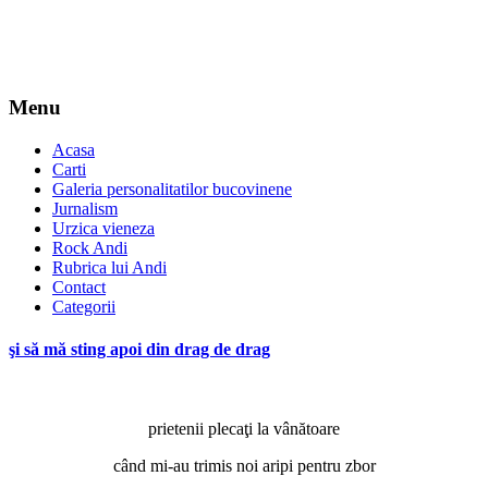
Menu
Acasa
Carti
Galeria personalitatilor bucovinene
Jurnalism
Urzica vieneza
Rock Andi
Rubrica lui Andi
Contact
Categorii
şi să mă sting apoi din drag de drag
prietenii plecaţi la vânătoare
când mi-au trimis noi aripi pentru zbor