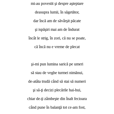
mi-au povestit şi despre aşteptare
deasupra lumii, în săgetător,
dar încă am de săvârşit păcate
şi ispăşiri mai am de îndurat
încât le strig, în zori, că nu se poate,
că încă nu e vreme de plecat
*
şi-mi pun lumina sarică pe umeri
să stau de veghe turmei nimănui,
de-atâta trudă când să stai să numeri
şi să-ţi decizi plecările hai-hui,
chiar de-ţi zâmbeşte din înalt fecioara
când pune în balanţă tot ce-am fost,