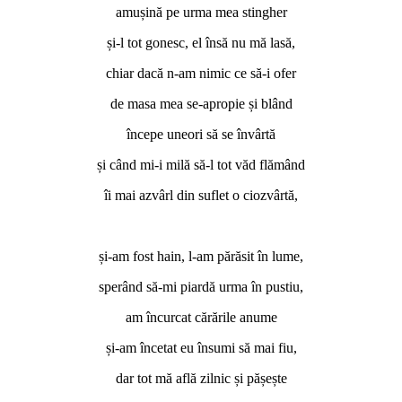
amușină pe urma mea stingher
și-l tot gonesc, el însă nu mă lasă,
chiar dacă n-am nimic ce să-i ofer
de masa mea se-apropie și blând
începe uneori să se învârtă
și când mi-i milă să-l tot văd flămând
îi mai azvârl din suflet o ciozvârtă,
*
și-am fost hain, l-am părăsit în lume,
sperând să-mi piardă urma în pustiu,
am încurcat cărările anume
și-am încetat eu însumi să mai fiu,
dar tot mă află zilnic și pășește