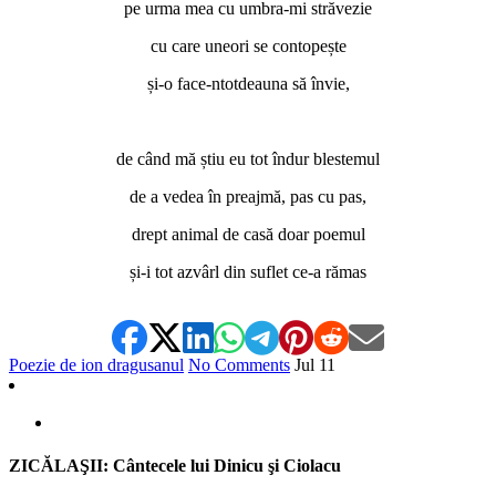
pe urma mea cu umbra-mi străvezie
cu care uneori se contopește
și-o face-ntotdeauna să învie,
*
de când mă știu eu tot îndur blestemul
de a vedea în preajmă, pas cu pas,
drept animal de casă doar poemul
și-i tot azvârl din suflet ce-a rămas
Poezie de ion dragusanul
No Comments
Jul
11
ZICĂLAŞII: Cântecele lui Dinicu şi Ciolacu