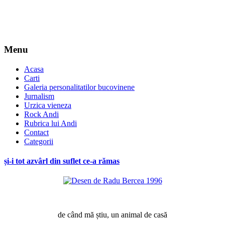
Menu
Acasa
Carti
Galeria personalitatilor bucovinene
Jurnalism
Urzica vieneza
Rock Andi
Rubrica lui Andi
Contact
Categorii
și-i tot azvârl din suflet ce-a rămas
*
de când mă știu, un animal de casă