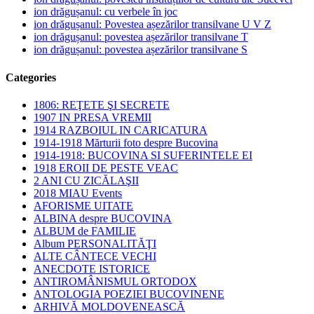
ion drăgușanul: cu verbele în joc
ion drăgușanul: Povestea așezărilor transilvane U V Z
ion drăgușanul: povestea așezărilor transilvane T
ion drăgușanul: povestea așezărilor transilvane S
Categories
1806: REŢETE ŞI SECRETE
1907 IN PRESA VREMII
1914 RAZBOIUL IN CARICATURA
1914-1918 Mărturii foto despre Bucovina
1914-1918: BUCOVINA SI SUFERINTELE EI
1918 EROII DE PESTE VEAC
2 ANI CU ZICĂLAŞII
2018 MIAU Events
AFORISME UITATE
ALBINA despre BUCOVINA
ALBUM de FAMILIE
Album PERSONALITĂŢI
ALTE CÂNTECE VECHI
ANECDOTE ISTORICE
ANTIROMÂNISMUL ORTODOX
ANTOLOGIA POEZIEI BUCOVINENE
ARHIVĂ MOLDOVENEASCĂ