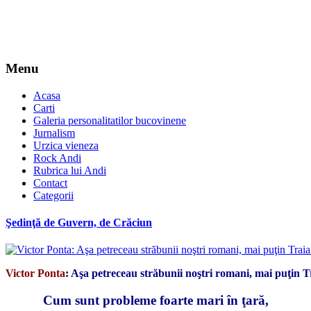
Menu
Acasa
Carti
Galeria personalitatilor bucovinene
Jurnalism
Urzica vieneza
Rock Andi
Rubrica lui Andi
Contact
Categorii
Şedinţă de Guvern, de Crăciun
Victor Ponta
:
Aşa petreceau străbunii noştri romani, mai puţin
Cum sunt probleme foarte mari în ţară,