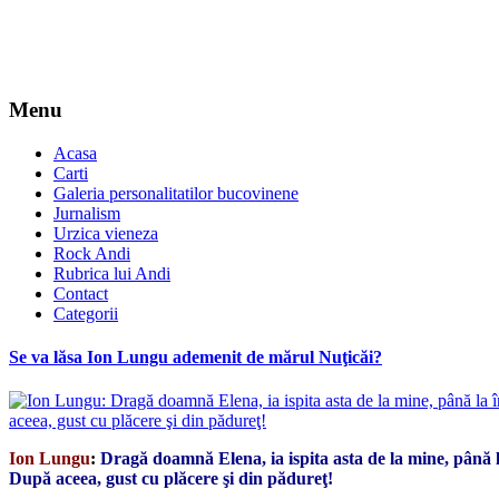
Menu
Acasa
Carti
Galeria personalitatilor bucovinene
Jurnalism
Urzica vieneza
Rock Andi
Rubrica lui Andi
Contact
Categorii
Se va lăsa Ion Lungu ademenit de mărul Nuţicăi?
Ion Lungu
:
Dragă doamnă Elena, ia ispita asta de la mine, până 
După aceea, gust cu plăcere şi din pădureţ!