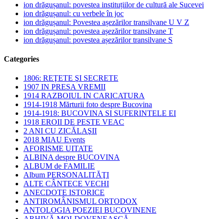
ion drăgușanul: povestea instituțiilor de cultură ale Sucevei
ion drăgușanul: cu verbele în joc
ion drăgușanul: Povestea așezărilor transilvane U V Z
ion drăgușanul: povestea așezărilor transilvane T
ion drăgușanul: povestea așezărilor transilvane S
Categories
1806: REŢETE ŞI SECRETE
1907 IN PRESA VREMII
1914 RAZBOIUL IN CARICATURA
1914-1918 Mărturii foto despre Bucovina
1914-1918: BUCOVINA SI SUFERINTELE EI
1918 EROII DE PESTE VEAC
2 ANI CU ZICĂLAŞII
2018 MIAU Events
AFORISME UITATE
ALBINA despre BUCOVINA
ALBUM de FAMILIE
Album PERSONALITĂŢI
ALTE CÂNTECE VECHI
ANECDOTE ISTORICE
ANTIROMÂNISMUL ORTODOX
ANTOLOGIA POEZIEI BUCOVINENE
ARHIVĂ MOLDOVENEASCĂ