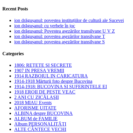
Recent Posts
ion drăgușanul: povestea instituțiilor de cultură ale Sucevei
ion drăgușanul: cu verbele în joc
ion drăgușanul: Povestea așezărilor transilvane U V Z
ion drăgușanul: povestea așezărilor transilvane T
ion drăgușanul: povestea așezărilor transilvane S
Categories
1806: REŢETE ŞI SECRETE
1907 IN PRESA VREMII
1914 RAZBOIUL IN CARICATURA
1914-1918 Mărturii foto despre Bucovina
1914-1918: BUCOVINA SI SUFERINTELE EI
1918 EROII DE PESTE VEAC
2 ANI CU ZICĂLAŞII
2018 MIAU Events
AFORISME UITATE
ALBINA despre BUCOVINA
ALBUM de FAMILIE
Album PERSONALITĂŢI
ALTE CÂNTECE VECHI