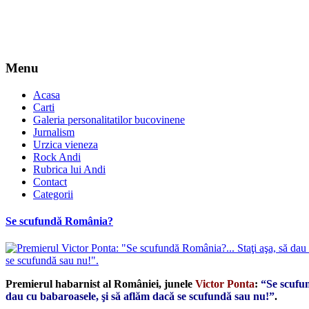
Menu
Acasa
Carti
Galeria personalitatilor bucovinene
Jurnalism
Urzica vieneza
Rock Andi
Rubrica lui Andi
Contact
Categorii
Se scufundă România?
Premierul habarnist al României, junele
Victor Ponta
:
“Se scufu
dau cu babaroasele, şi să aflăm dacă se scufundă sau nu!”
.