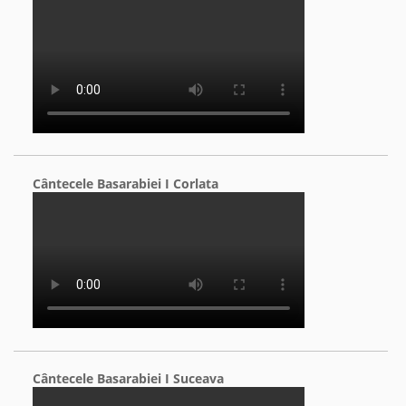
Cântecele Basarabiei I Corlata
Cântecele Basarabiei I Suceava