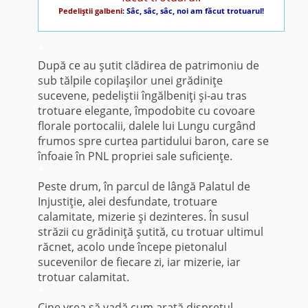
Pedeliştii galbeni
: Sâc, sâc, sâc, noi am făcut trotuarul!
*
După ce au şutit clădirea de patrimoniu de
sub tălpile copilaşilor unei grădiniţe
sucevene, pedeliştii îngălbeniţi şi-au tras
trotuare elegante, împodobite cu covoare
florale portocalii, dalele lui Lungu curgând
frumos spre curtea partidului baron, care se
înfoaie în PNL propriei sale suficienţe.
*
Peste drum, în parcul de lângă Palatul de
Injustiţie, alei desfundate, trotuare
calamitate, mizerie şi dezinteres. În susul
străzii cu grădiniţă şutită, cu trotuar ultimul
răcnet, acolo unde începe pietonalul
sucevenilor de fiecare zi, iar mizerie, iar
trotuar calamitat.
*
Cine vrea să vadă cum arată dispreţul