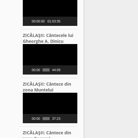
Player
00:00:00
01:03:35
ZICĂLAŞII: Cântecele lui
Gheorghe A. Dinicu
Video
Player
00:00
44:09
ZICĂLAŞII: Cântece din
zona Muntelui
Video
Player
00:00
37:23
ZICĂLAŞII: Cântece din