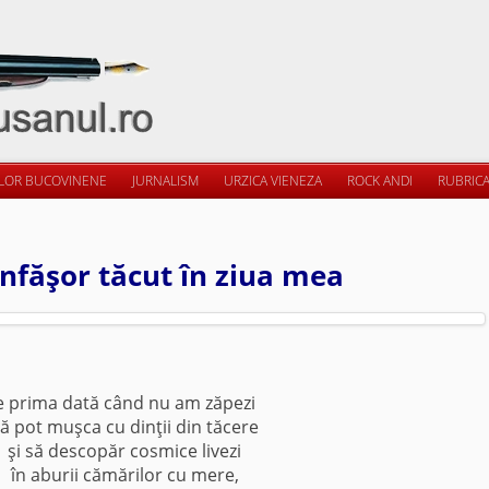
ILOR BUCOVINENE
JURNALISM
URZICA VIENEZA
ROCK ANDI
RUBRICA
nfăşor tăcut în ziua mea
e prima dată când nu am zăpezi
ă pot muşca cu dinţii din tăcere
şi să descopăr cosmice livezi
în aburii cămărilor cu mere,