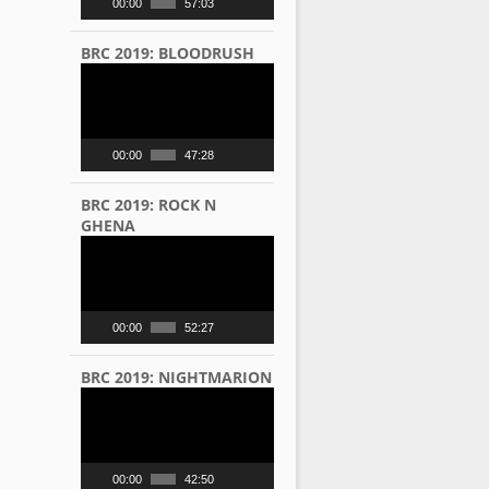
00:00
57:03
BRC 2019: BLOODRUSH
Video
Player
00:00
47:28
BRC 2019: ROCK N
GHENA
Video
Player
00:00
52:27
BRC 2019: NIGHTMARION
Video
Player
00:00
42:50