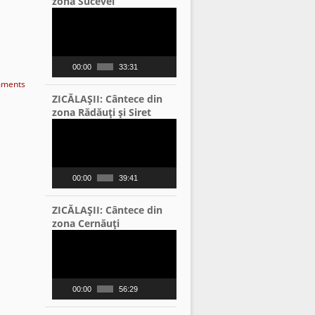
zona Sucevei
Video
Player
00:00
33:31
ments
ZICĂLAŞII: Cântece din
zona Rădăuţi şi Siret
Video
Player
00:00
39:41
ZICĂLAŞII: Cântece din
zona Cernăuţi
Video
Player
00:00
56:29