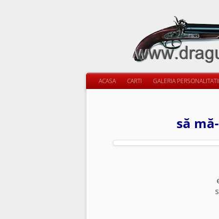
ACASA
CARTI
GALERIA PERSONALITAT
să mă-
s