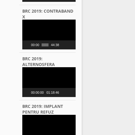
BRC 2019: CONTRABAND
X
Video
Player
00:00
44:38
BRC 2019:
ALTERNOSFERA
Video
Player
00:00:00
01:18:46
BRC 2019: IMPLANT
PENTRU REFUZ
Video
Player