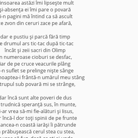
insoarea astăzi îmi lipseşte mult
şi-absenţa ei îmi pare o povară
i-n pagini mă întind ca să ascult
ce zvon din ceruri zace pe afară,
dar e pustiu şi parcă fără timp
e drumul ars tic-tac după tic-tac
încât şi zeii sacri din Olimp
în numeroase cioburi se desfac,
iar de pe cruce veacurile plâng
i-n suflet se prelinge nişte sânge
noaptea-i frântă-n umărul meu stâng
 trupul sub povară mi se strânge,
dar încă sunt alte poveri de dus
 trudnică speranţă sus, în munte,
i-ar vrea să-mi fie-alături şi Iisus,
 încă-l dor toţi spinii de pe frunte
 lancea-n coastă iarăşi îi pătrunde
ă prăbuşească cerul stea cu stea,