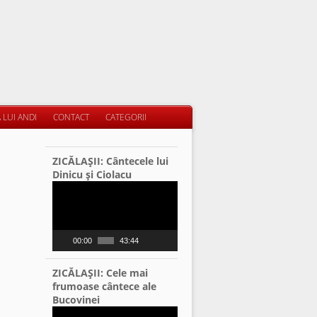
 LUI ANDI
CONTACT
CATEGORII
ZICĂLAŞII: Cântecele lui
Dinicu şi Ciolacu
Video
Player
00:00
43:44
ZICĂLAŞII: Cele mai
frumoase cântece ale
Bucovinei
Video