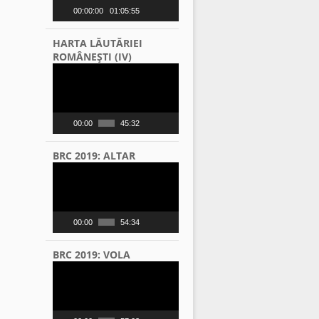
00:00:00
01:05:55
HARTA LĂUTĂRIEI
ROMÂNEŞTI (IV)
Video
Player
00:00
45:32
BRC 2019: ALTAR
Video
Player
00:00
54:34
BRC 2019: VOLA
Video
Player