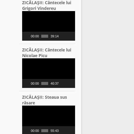
ZICĂLAŞII: Cântecele lui
Grigori Vindereu
Video
Player
00:00
39:14
ZICĂLAŞII: Cântecele lui
Nicolae Picu
Video
Player
00:00
40:37
ZICĂLAŞII: Steaua sus
răsare
Video
Player
00:00
55:43