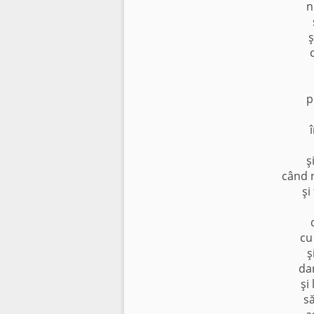
n
ş
p
ş
când 
şi
cu
ş
dar
şi
s