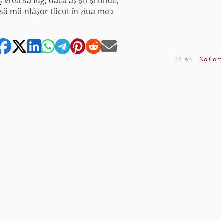
ş vrea să fug, dacă aş şti şi unde,
să mă-nfăşor tăcut în ziua mea
24
Jan
No Com